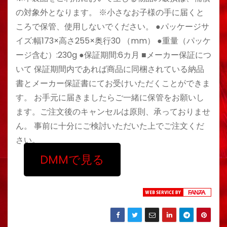
の対象外となります。 ※小さなお子様の手に届くと
ころで保管、使用しないでください。 ●パッケージサ
イズ:幅173×高さ255×奥行30 （mm） ●重量（パッケ
ージ含む）:230g ●保証期間:6カ月 ■メーカー保証につ
いて 保証期間内であれば商品に同梱されている納品
書とメーカー保証書にてお受けいただくことができま
す。 お手元に届きましたらご一緒に保管をお願いし
ます。ご注文後のキャンセルは原則、承っておりませ
ん。 事前に十分にご検討いただいた上でご注文くだ
さい。
DMMで見る