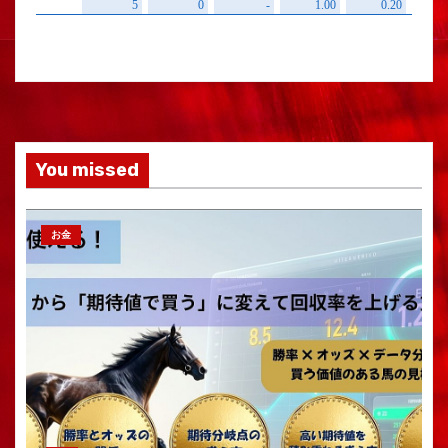
You missed
お金