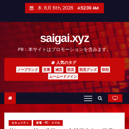
コ
木. 8月 6th, 2026
4:52:41 AM
ン
テ
ン
saigai.xyz
ツ
へ
PR：本サイトはプロモーションを含みます。
ス
キ
人気のタグ
ッ
ノーブランド
災害
減災
防災
防災グッズ
防犯
プ
ムームードメイン
セキュリティ
家電・PC・スマホ