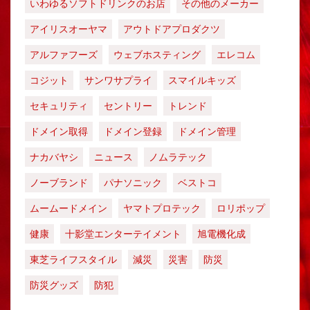
いわゆるソフトドリンクのお店
その他のメーカー
アイリスオーヤマ
アウトドアプロダクツ
アルファフーズ
ウェブホスティング
エレコム
コジット
サンワサプライ
スマイルキッズ
セキュリティ
セントリー
トレンド
ドメイン取得
ドメイン登録
ドメイン管理
ナカバヤシ
ニュース
ノムラテック
ノーブランド
パナソニック
ベストコ
ムームードメイン
ヤマトプロテック
ロリポップ
健康
十影堂エンターテイメント
旭電機化成
東芝ライフスタイル
減災
災害
防災
防災グッズ
防犯