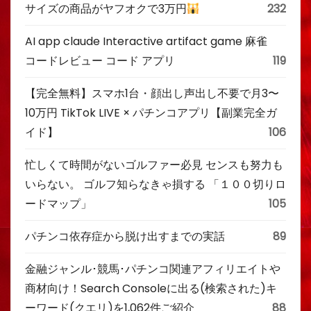
サイズの商品がヤフオクで3万円
232
AI app claude Interactive artifact game 麻雀
コードレビュー コード アプリ
119
【完全無料】スマホ1台・顔出し声出し不要で月3〜
10万円 TikTok LIVE × パチンコアプリ【副業完全ガ
イド】
106
忙しくて時間がないゴルファー必見 センスも努力も
いらない。 ゴルフ知らなきゃ損する 「１００切りロ
ードマップ」
105
パチンコ依存症から脱け出すまでの実話
89
金融ジャンル･競馬･パチンコ関連アフィリエイトや
商材向け！Search Consoleに出る(検索された)キ
ーワード(クエリ)を1,062件ご紹介
88