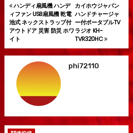
ハンディ扇風機 ハンデ
カイホウジャパン
投
ィファン USB扇風機 乾電
ハンドチャージャ
稿
池式 ネックストラップ付
ー付ポータブルTV
アウトドア 災害 防災 ホワ
ラジオ KH-
ナ
イト
TVR320HC
ビ
ゲ
phi72110
ー
シ
ョ
ン