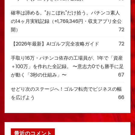
確率は諦める。"おこぼれ"だけ拾う。パチンコ素人
の14ヶ月実戦記録（+1,769,346円・収支アプリ全公
開）
72
【2026年最新】AIゴルフ完全攻略ガイド
72
手取り16万・パチンコ依存の工場員が、1年で「資産
＋100万」を作れた全記録。 〜意志力0でも勝手に足
が動く「3秒の仕組み」〜
67
せどり次のステージへ！ゴルフ転売でビジネスの幅
を広げよう
66
最近のコメント