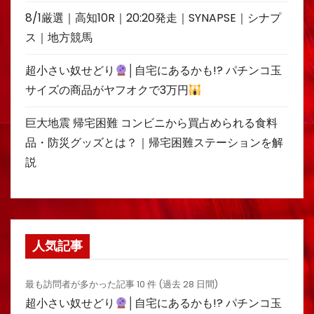
8/1厳選｜高知10R｜20:20発走｜SYNAPSE｜シナプ
ス｜地方競馬
超小さい奴せどり
│自宅にあるかも!? パチンコ玉
サイズの商品がヤフオクで3万円
巨大地震 帰宅困難 コンビニから買占められる食料
品・防災グッズとは？｜帰宅困難ステーションを解
説
人気記事
最も訪問者が多かった記事 10 件 (過去 28 日間)
超小さい奴せどり
│自宅にあるかも!? パチンコ玉