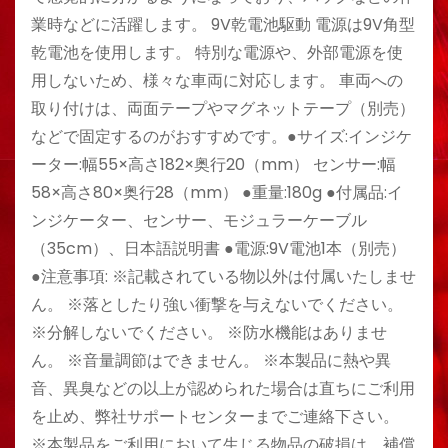
業時などに活躍します。 9V乾電池駆動 電源は9V角型
乾電池を使用します。 特別な電源や、外部電源を使
用しないため、様々な車両に対応します。 車両への
取り付けは、両面テープやマグネットテープ（別売）
などで固定するのがおすすめです。●サイズ:インジケ
ーター:幅55×高さ182×奥行20（mm） センサー:幅
58×高さ80×奥行28（mm） ●重量:180g ●付属品:イ
ンジケーター、センサー、モジュラーケーブル
（35cm）、日本語説明書 ●電源:9V電池1本（別売）
●注意事項: ※記載されている物以外は付属いたしませ
ん。 ※落としたり強い衝撃を与えないでください。
※分解しないでください。 ※防水機能はありませ
ん。 ※音量調節はできません。 ※本製品に熱や異
音、異臭などの以上が認められた場合は直ちにご利用
を止め、弊社サポートセンターまでご連絡下さい。
※本製品をご利用において生じる物品の破損は、補償