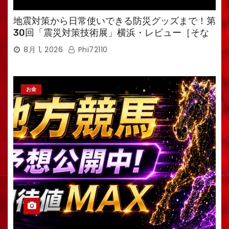
地震対策から日常使いできる防災グッズまで！第
30回「震災対策技術展」横浜・レビュー［そな
えるTV・高荷智也］
8月 1, 2026
Phi72110
お金