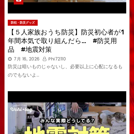
防犯・防災グッズ
【５人家族おうち防災】防災初心者が1
年間本気で取り組んだら… #防災用
品 #地震対策
7月 16, 2026
Phi72110
防災は暗いものじゃないし、必要以上に心配になるも
のでもないよ…