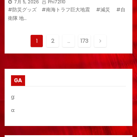
7月 5, 2026
Phi72110
#防災グッズ #南海トラフ巨大地震 #減災 #自
衛隊 地…
投
1
2
…
173
稿
の
ペ
GA
ー
g:
ジ
a:
送
り