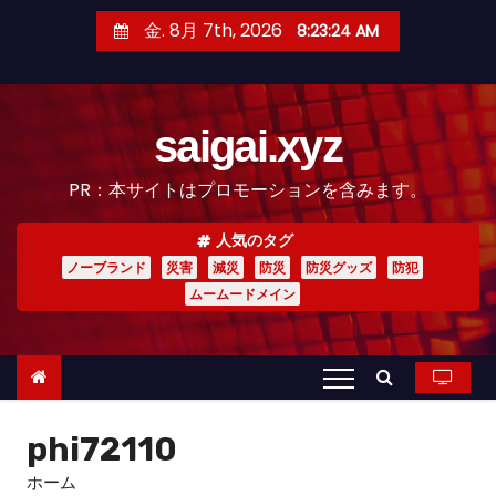
コ
金. 8月 7th, 2026
8:23:26 AM
ン
テ
ン
saigai.xyz
ツ
へ
PR：本サイトはプロモーションを含みます。
ス
キ
人気のタグ
ッ
ノーブランド
災害
減災
防災
防災グッズ
防犯
プ
ムームードメイン
phi72110
ホーム