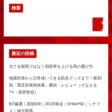
検索
検
索
最近の投稿
当てる競馬ではなく回収率を上げる馬の選び方
地震対策から日常使いできる防災グッズまで！第30
回「震災対策技術展」横浜・レビュー［そなえる
TV・高荷智也］
8/1厳選｜高知10R｜20:20発走｜SYNAPSE｜シナプ
ス｜地方競馬