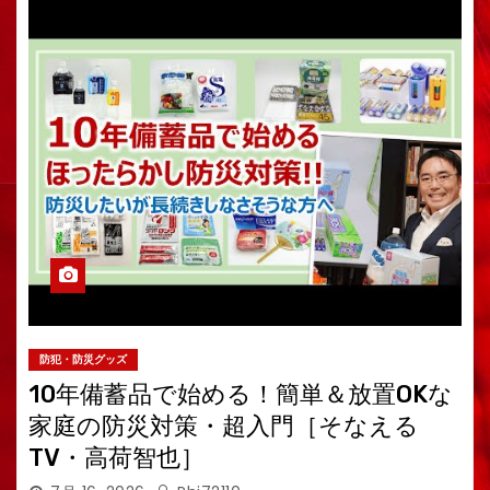
防犯・防災グッズ
10年備蓄品で始める！簡単＆放置OKな
家庭の防災対策・超入門［そなえる
TV・高荷智也］