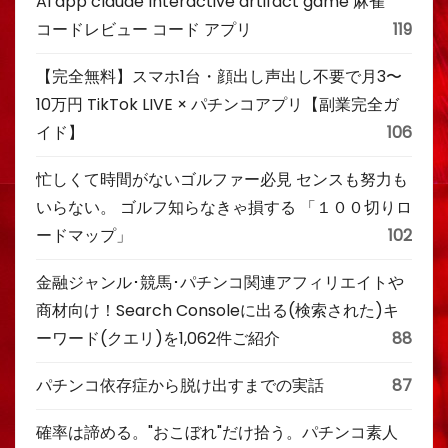
AI app claude Interactive artifact game 麻雀
コードレビュー コード アプリ
119
【完全無料】スマホ1台・顔出し声出し不要で月3〜
10万円 TikTok LIVE × パチンコアプリ【副業完全ガ
イド】
106
忙しくて時間がないゴルファー必見 センスも努力も
いらない。 ゴルフ知らなきゃ損する 「１００切りロ
ードマップ」
102
金融ジャンル･競馬･パチンコ関連アフィリエイトや
商材向け！Search Consoleに出る(検索された)キ
ーワード(クエリ)を1,062件ご紹介
88
パチンコ依存症から脱け出すまでの実話
87
確率は諦める。"おこぼれ"だけ拾う。パチンコ素人