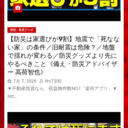
防犯・防災グッズ
【防災は家選びが9割】地震で「死なな
い家」の条件／旧耐震は危険？／地盤
で揺れが変わる／防災グッズより先に
やるべきこと《備え・防災アドバイザ
ー 高荷智也》
7月 7, 2026
Phi72110
▼不動産投資なら、収益物件数NO.1「楽待アプリ」▼
htt…