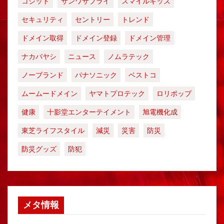
コジット
サンワサプライ
スマイルキッズ
セキュリティ
セントリー
トレンド
ドメイン取得
ドメイン登録
ドメイン管理
ナカバヤシ
ニュース
ノムラテック
ノーブランド
パナソニック
ベストコ
ムームードメイン
ヤマトプロテック
ロリポップ
健康
十影堂エンターテイメント
旭電機化成
東芝ライフスタイル
減災
災害
防災
防災グッズ
防犯
メタ情報