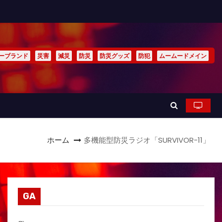
ーブランド
災害
減災
防災
防災グッズ
防犯
ムームードメイン
ホーム
多機能型防災ラジオ「SURVIVOR-11」
GA