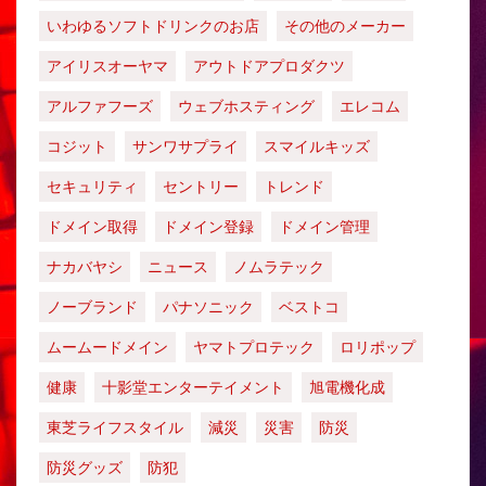
いわゆるソフトドリンクのお店
その他のメーカー
アイリスオーヤマ
アウトドアプロダクツ
アルファフーズ
ウェブホスティング
エレコム
コジット
サンワサプライ
スマイルキッズ
セキュリティ
セントリー
トレンド
ドメイン取得
ドメイン登録
ドメイン管理
ナカバヤシ
ニュース
ノムラテック
ノーブランド
パナソニック
ベストコ
ムームードメイン
ヤマトプロテック
ロリポップ
健康
十影堂エンターテイメント
旭電機化成
東芝ライフスタイル
減災
災害
防災
防災グッズ
防犯