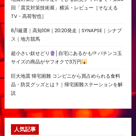
回「震災対策技術展」横浜・レビュー［そなえる
TV・高荷智也］
8/1厳選｜高知10R｜20:20発走｜SYNAPSE｜シナプ
ス｜地方競馬
超小さい奴せどり
│自宅にあるかも!? パチンコ玉
サイズの商品がヤフオクで3万円
巨大地震 帰宅困難 コンビニから買占められる食料
品・防災グッズとは？｜帰宅困難ステーションを解
説
人気記事