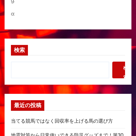
g:
a:
検索
検
索
最近の投稿
当てる競馬ではなく回収率を上げる馬の選び方
地震対策から日常使いできる防災グッズまで！第30