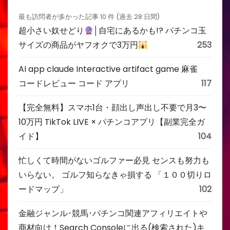
最も訪問者が多かった記事 10 件 (過去 28 日間)
超小さい奴せどり
│自宅にあるかも!? パチンコ玉
サイズの商品がヤフオクで3万円
253
AI app claude Interactive artifact game 麻雀
コードレビュー コード アプリ
117
【完全無料】スマホ1台・顔出し声出し不要で月3〜
10万円 TikTok LIVE × パチンコアプリ【副業完全ガ
イド】
104
忙しくて時間がないゴルファー必見 センスも努力も
いらない。 ゴルフ知らなきゃ損する 「１００切りロ
ードマップ」
102
金融ジャンル･競馬･パチンコ関連アフィリエイトや
商材向け！Search Consoleに出る(検索された)キ