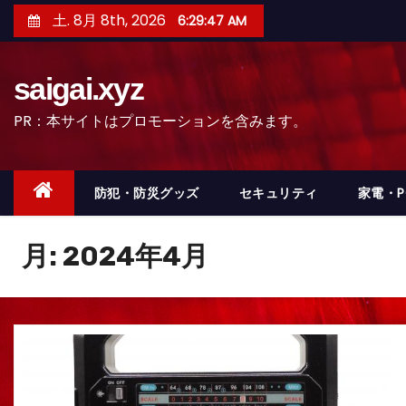
コ
土. 8月 8th, 2026
6:29:49 AM
ン
テ
saigai.xyz
ン
ツ
PR：本サイトはプロモーションを含みます。
へ
ス
キ
防犯・防災グッズ
セキュリティ
家電・
ッ
プ
月:
2024年4月