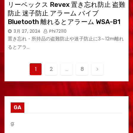
リーベックス Revex 置き忘れ防止 盗難
防止 迷子防止 アラーム バイブ
Bluetooth 離れるとアラーム WSA-B1
3月 27, 2024
Phi72110
置き忘れ・所持品の盗難防止や迷子防止に3～12m離れ
るとアラ…
投
1
2
…
8
稿
の
ペ
GA
ー
g:
ジ