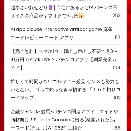
超小さい奴せどり
│自宅にあるかも!? パチンコ玉
サイズの商品がヤフオクで3万円
253
AI app claude Interactive artifact game 麻雀
コードレビュー コード アプリ
117
【完全無料】スマホ1台・顔出し声出し不要で月3〜
10万円 TikTok LIVE × パチンコアプリ【副業完全ガ
イド】
104
忙しくて時間がないゴルファー必見 センスも努力も
いらない。 ゴルフ知らなきゃ損する 「１００切りロ
ードマップ」
102
金融ジャンル･競馬･パチンコ関連アフィリエイトや
商材向け！Search Consoleに出る(検索された)キ
ーワード(クエリ)を1,062件ご紹介
86