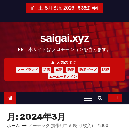
コ
土. 8月 8th, 2026
5:38:22 AM
ン
テ
ン
saigai.xyz
ツ
へ
PR：本サイトはプロモーションを含みます。
ス
キ
人気のタグ
ッ
ノーブランド
災害
減災
防災
防災グッズ
防犯
プ
ムームードメイン
月:
2024年3月
ホーム
アーテック 携帯用ゴミ袋（1枚入） 72100