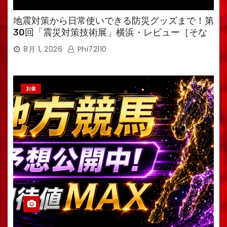
地震対策から日常使いできる防災グッズまで！第
30回「震災対策技術展」横浜・レビュー［そな
えるTV・高荷智也］
8月 1, 2026
Phi72110
お金