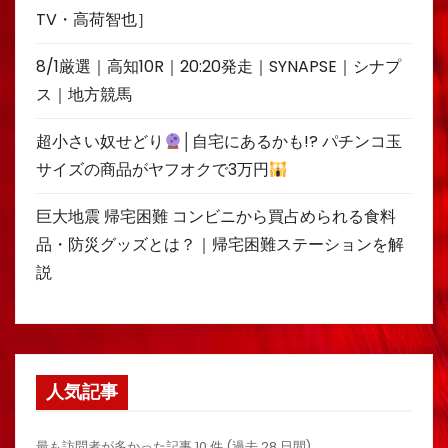
TV・高荷智也］
8/1厳選｜高知10R｜20:20発走｜SYNAPSE｜シナプ
ス｜地方競馬
超小さい奴せどり
│自宅にあるかも!? パチンコ玉
サイズの商品がヤフオクで3万円
巨大地震 帰宅困難 コンビニから買占められる食料
品・防災グッズとは？｜帰宅困難ステーションを解
説
人気記事
最も訪問者が多かった記事 10 件 (過去 28 日間)