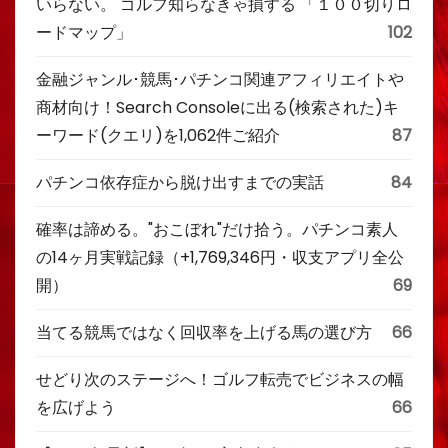
いらない。 ゴルフ知らなきゃ損する 「１００切りロ
ードマップ」
102
金融ジャンル･競馬･パチンコ関連アフィリエイトや
商材向け！Search Consoleに出る(検索された)キ
ーワード(クエリ)を1,062件ご紹介
87
パチンコ依存症から脱け出すまでの実話
84
確率は諦める。"おこぼれ"だけ拾う。パチンコ素人
の14ヶ月実戦記録（+1,769,346円・収支アプリ全公
開）
69
当てる競馬ではなく回収率を上げる馬の選び方
66
せどり次のステージへ！ゴルフ転売でビジネスの幅
を広げよう
66