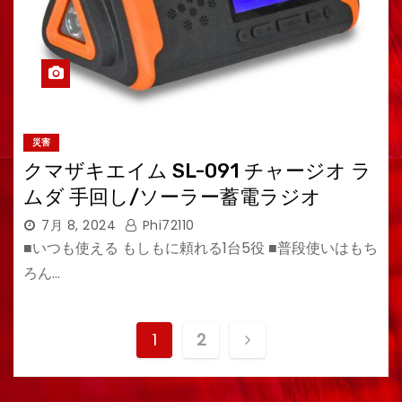
災害
クマザキエイム SL-091 チャージオ ラ
ムダ 手回し/ソーラー蓄電ラジオ
7月 8, 2024
Phi72110
■いつも使える もしもに頼れる1台5役 ■普段使いはもち
ろん…
投
1
2
稿