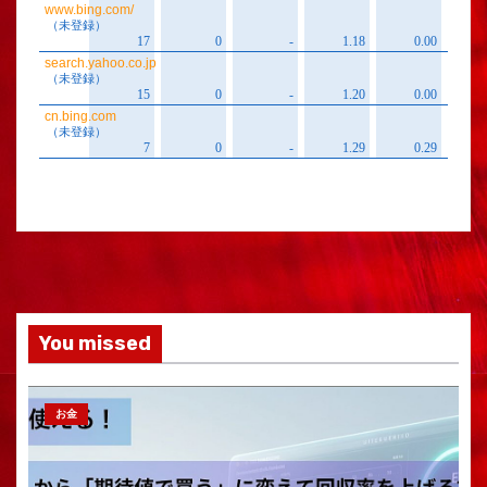
You missed
お金