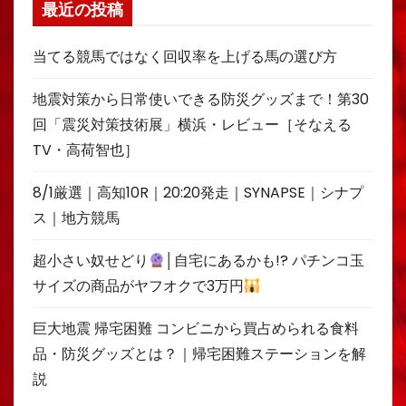
最近の投稿
当てる競馬ではなく回収率を上げる馬の選び方
地震対策から日常使いできる防災グッズまで！第30
回「震災対策技術展」横浜・レビュー［そなえる
TV・高荷智也］
8/1厳選｜高知10R｜20:20発走｜SYNAPSE｜シナプ
ス｜地方競馬
超小さい奴せどり
│自宅にあるかも!? パチンコ玉
サイズの商品がヤフオクで3万円
巨大地震 帰宅困難 コンビニから買占められる食料
品・防災グッズとは？｜帰宅困難ステーションを解
説