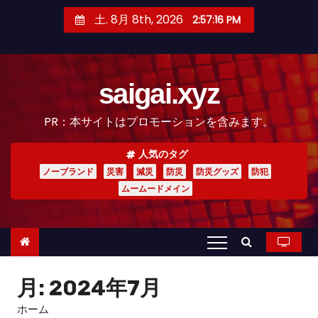
コ
土. 8月 8th, 2026
2:57:18 PM
ン
テ
ン
saigai.xyz
ツ
へ
PR：本サイトはプロモーションを含みます。
ス
キ
人気のタグ
ッ
ノーブランド
災害
減災
防災
防災グッズ
防犯
プ
ムームードメイン
月:
2024年7月
ホーム