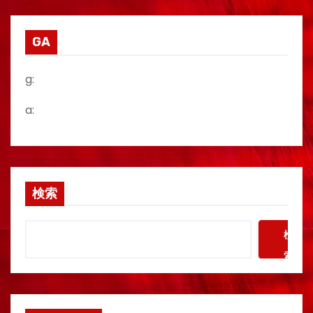
の
ペ
GA
ー
g:
ジ
a:
送
り
検索
検
索