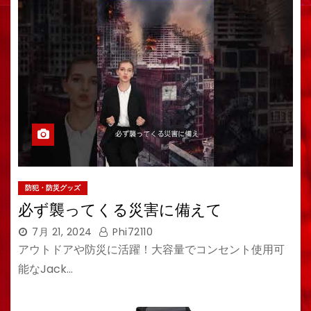
防犯・防災グッズ
必ず襲ってくる災害に備えて
7月 21, 2024
Phi72110
アウトドアや防災に活躍！大容量でコンセント使用可
能なJack…