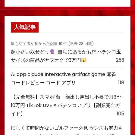
人気記事
最も訪問者が多かった記事 10 件 (過去 28 日間)
超小さい奴せどり
│自宅にあるかも!? パチンコ玉
サイズの商品がヤフオクで3万円
253
AI app claude Interactive artifact game 麻雀
コードレビュー コード アプリ
118
【完全無料】スマホ1台・顔出し声出し不要で月3〜
10万円 TikTok LIVE × パチンコアプリ【副業完全ガ
イド】
105
忙しくて時間がないゴルファー必見 センスも努力も