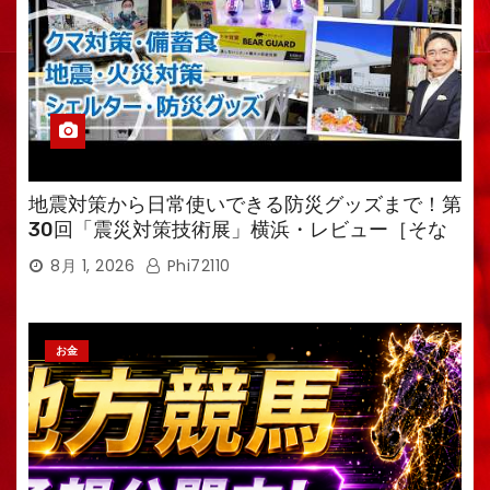
地震対策から日常使いできる防災グッズまで！第
30回「震災対策技術展」横浜・レビュー［そな
えるTV・高荷智也］
8月 1, 2026
Phi72110
お金