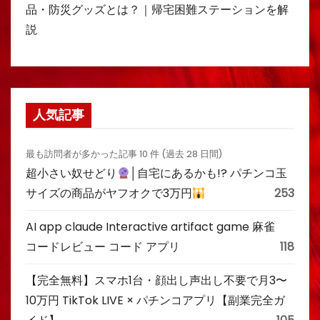
品・防災グッズとは？｜帰宅困難ステーションを解
説
人気記事
最も訪問者が多かった記事 10 件 (過去 28 日間)
超小さい奴せどり
│自宅にあるかも!? パチンコ玉
サイズの商品がヤフオクで3万円
253
AI app claude Interactive artifact game 麻雀
コードレビュー コード アプリ
118
【完全無料】スマホ1台・顔出し声出し不要で月3〜
10万円 TikTok LIVE × パチンコアプリ【副業完全ガ