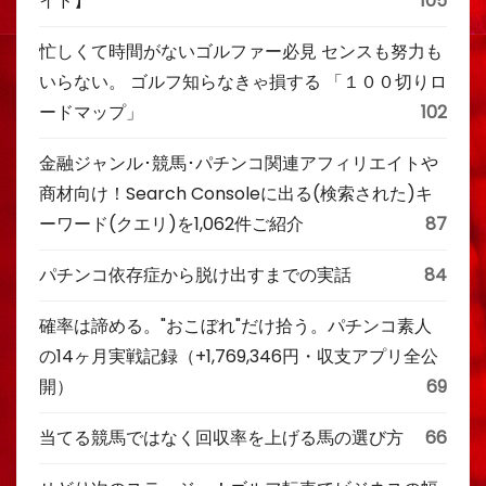
イド】
105
忙しくて時間がないゴルファー必見 センスも努力も
いらない。 ゴルフ知らなきゃ損する 「１００切りロ
ードマップ」
102
金融ジャンル･競馬･パチンコ関連アフィリエイトや
商材向け！Search Consoleに出る(検索された)キ
ーワード(クエリ)を1,062件ご紹介
87
パチンコ依存症から脱け出すまでの実話
84
確率は諦める。"おこぼれ"だけ拾う。パチンコ素人
の14ヶ月実戦記録（+1,769,346円・収支アプリ全公
開）
69
当てる競馬ではなく回収率を上げる馬の選び方
66