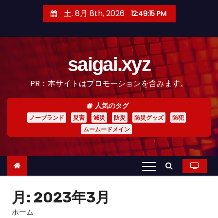
コ
土. 8月 8th, 2026
12:49:17 PM
ン
テ
ン
saigai.xyz
ツ
へ
PR：本サイトはプロモーションを含みます。
ス
キ
人気のタグ
ッ
ノーブランド
災害
減災
防災
防災グッズ
防犯
プ
ムームードメイン
月:
2023年3月
ホーム