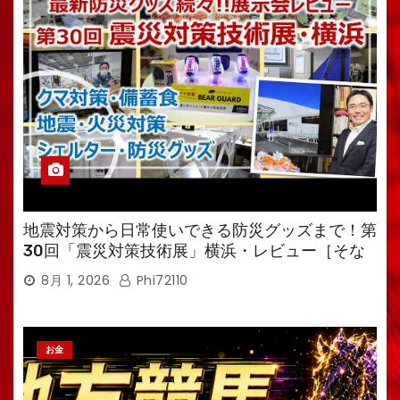
地震対策から日常使いできる防災グッズまで！第
30回「震災対策技術展」横浜・レビュー［そな
えるTV・高荷智也］
8月 1, 2026
Phi72110
お金