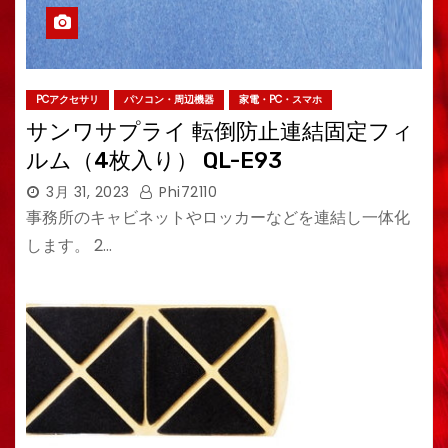
PCアクセサリ
パソコン・周辺機器
家電・PC・スマホ
サンワサプライ 転倒防止連結固定フィ
ルム（4枚入り） QL-E93
3月 31, 2023
Phi72110
事務所のキャビネットやロッカーなどを連結し一体化
します。 2…