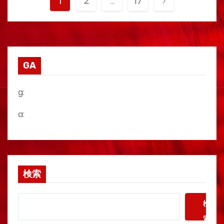
投
1
2
…
17
稿
の
ペ
GA
ー
g:
ジ
a:
送
り
検索
検
索