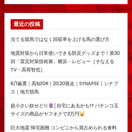
最近の投稿
当てる競馬ではなく回収率を上げる馬の選び方
地震対策から日常使いできる防災グッズまで！第30
回「震災対策技術展」横浜・レビュー［そなえる
TV・高荷智也］
8/1厳選｜高知10R｜20:20発走｜SYNAPSE｜シナプ
ス｜地方競馬
超小さい奴せどり
│自宅にあるかも!? パチンコ玉
サイズの商品がヤフオクで3万円
巨大地震 帰宅困難 コンビニから買占められる食料