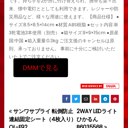
です。持ち手を2か所に付け替えられ、携帯も楽々出
来、懐中電灯ととしても利用できます。レジャーや防
災用品など、様々な用途に使えます。 【商品仕様】 ●
サイズ:8.5×8.5×14cm ●材質:ABS樹脂 ●セット内容:単
3乾電池3本使用（別売） ●箱サイズ:9×9×15cm ●原産
国:中国 ●箱入重量:0.3kg ご注文後のキャンセルは原
則、承っておりません。 事前に十分にご検討いただ
いた上でご注文ください。
DMMで見る
サンワサプライ 転倒防止
2WAY LEDライト
投
連結固定シート（4枚入り）
ひかるん
稿
QL-E92
B6035568