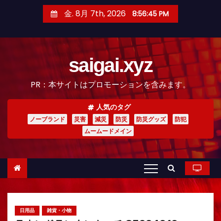
コ
金. 8月 7th, 2026
8:56:46 PM
ン
テ
ン
saigai.xyz
ツ
へ
PR：本サイトはプロモーションを含みます。
ス
キ
人気のタグ
ッ
ノーブランド
災害
減災
防災
防災グッズ
防犯
プ
ムームードメイン
日用品
雑貨・小物