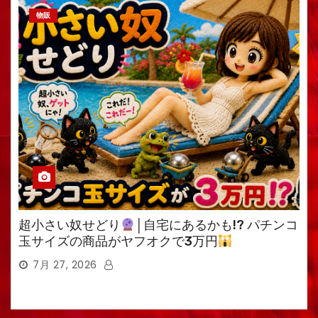
物販
超小さい奴せどり
│自宅にあるかも!? パチンコ
玉サイズの商品がヤフオクで3万円
7月 27, 2026