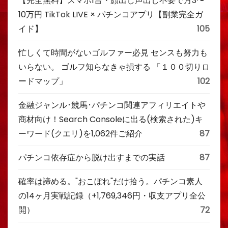
【完全無料】スマホ1台・顔出し声出し不要で月3〜
10万円 TikTok LIVE × パチンコアプリ【副業完全ガ
イド】
105
忙しくて時間がないゴルファー必見 センスも努力も
いらない。 ゴルフ知らなきゃ損する 「１００切りロ
ードマップ」
102
金融ジャンル･競馬･パチンコ関連アフィリエイトや
商材向け！Search Consoleに出る(検索された)キ
ーワード(クエリ)を1,062件ご紹介
87
パチンコ依存症から脱け出すまでの実話
87
確率は諦める。"おこぼれ"だけ拾う。パチンコ素人
の14ヶ月実戦記録（+1,769,346円・収支アプリ全公
開）
72