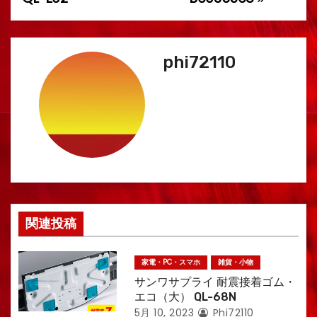
ナ
ビ
phi72110
ゲ
ー
シ
ョ
ン
関連投稿
家電・PC・スマホ
雑貨・小物
サンワサプライ 耐震接着ゴム・
エコ（大） QL-68N
5月 10, 2023
Phi72110