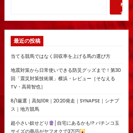
検
索
最近の投稿
当てる競馬ではなく回収率を上げる馬の選び方
地震対策から日常使いできる防災グッズまで！第30
回「震災対策技術展」横浜・レビュー［そなえる
TV・高荷智也］
8/1厳選｜高知10R｜20:20発走｜SYNAPSE｜シナプ
ス｜地方競馬
超小さい奴せどり
│自宅にあるかも!? パチンコ玉
サイズの商品がヤフオクで3万円