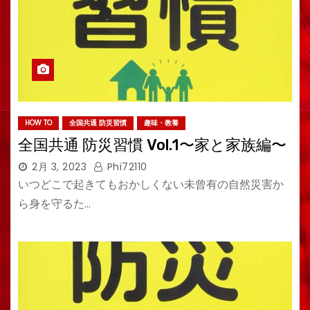
HOW TO
全国共通 防災習慣
趣味・教養
全国共通 防災習慣 Vol.1〜家と家族編〜
2月 3, 2023
Phi72110
いつどこで起きてもおかしくない未曾有の自然災害か
ら身を守るた…