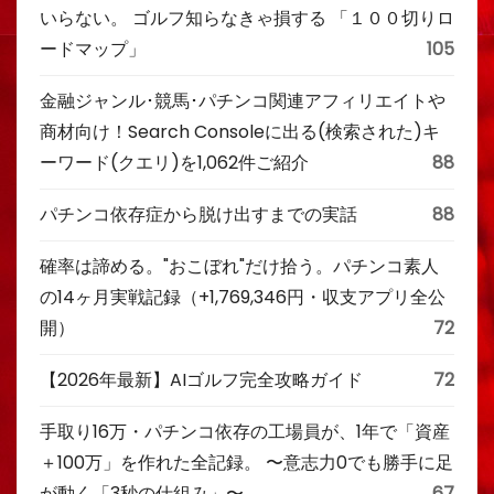
いらない。 ゴルフ知らなきゃ損する 「１００切りロ
ードマップ」
105
金融ジャンル･競馬･パチンコ関連アフィリエイトや
商材向け！Search Consoleに出る(検索された)キ
ーワード(クエリ)を1,062件ご紹介
88
パチンコ依存症から脱け出すまでの実話
88
確率は諦める。"おこぼれ"だけ拾う。パチンコ素人
の14ヶ月実戦記録（+1,769,346円・収支アプリ全公
開）
72
【2026年最新】AIゴルフ完全攻略ガイド
72
手取り16万・パチンコ依存の工場員が、1年で「資産
＋100万」を作れた全記録。 〜意志力0でも勝手に足
が動く「3秒の仕組み」〜
67