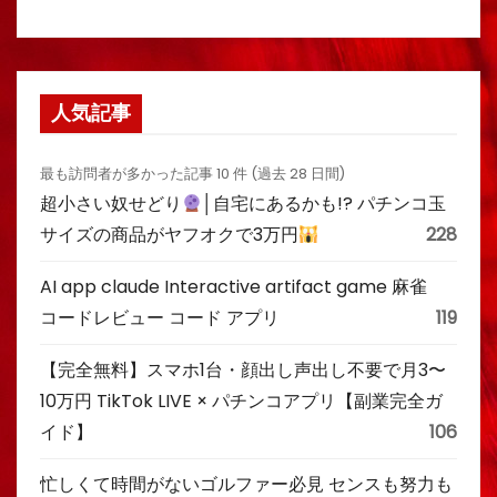
人気記事
最も訪問者が多かった記事 10 件 (過去 28 日間)
超小さい奴せどり
│自宅にあるかも!? パチンコ玉
サイズの商品がヤフオクで3万円
228
AI app claude Interactive artifact game 麻雀
コードレビュー コード アプリ
119
【完全無料】スマホ1台・顔出し声出し不要で月3〜
10万円 TikTok LIVE × パチンコアプリ【副業完全ガ
イド】
106
忙しくて時間がないゴルファー必見 センスも努力も