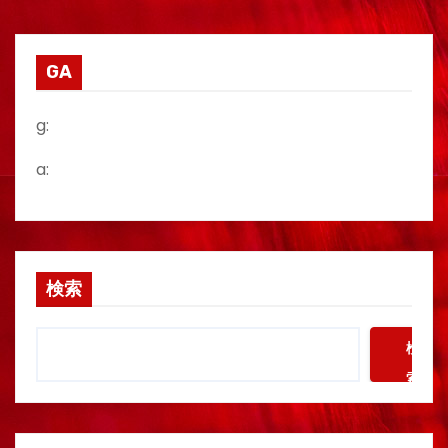
の
ペ
GA
ー
g:
ジ
a:
送
り
検索
検
索