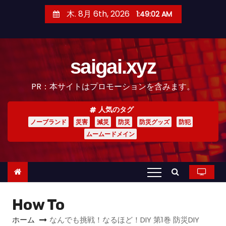
コ
木. 8月 6th, 2026
1:49:04 AM
ン
テ
ン
saigai.xyz
ツ
へ
PR：本サイトはプロモーションを含みます。
ス
キ
人気のタグ
ッ
ノーブランド
災害
減災
防災
防災グッズ
防犯
プ
ムームードメイン
How To
ホーム
なんでも挑戦！なるほど！DIY 第1巻 防災DIY