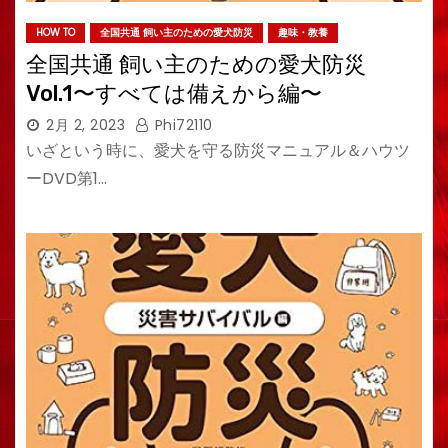
HOW TO
全国共通 飼い主のための愛犬防災
趣味・教養
全国共通 飼い主のための愛犬防災
Vol.1〜すべては備えから編〜
2月 2, 2023
Phi72110
いざという時に、愛犬を守る防災マニュアル＆ハウツ
ーDVD第1…