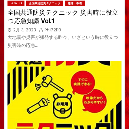
HOW TO
全国共通防災テクニック
趣味・教養
全国共通防災テクニック 災害時に役立
つ応急知識 Vol.1
2月 3, 2023
Phi72110
大地震や災害が頻発する昨今、いざという時に役立つ
災害時の応急…