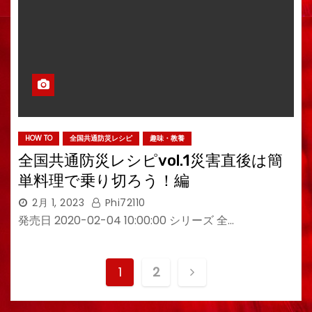
HOW TO
全国共通防災レシピ
趣味・教養
全国共通防災レシピvol.1災害直後は簡
単料理で乗り切ろう！編
2月 1, 2023
Phi72110
発売日 2020-02-04 10:00:00 シリーズ 全…
投
1
2
稿