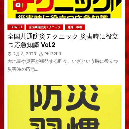
HOW TO
全国共通防災テクニック
趣味・教養
全国共通防災テクニック 災害時に役立
つ応急知識 Vol.2
2月 3, 2023
Phi72110
大地震や災害が頻発する昨今、いざという時に役立つ
災害時の応急…