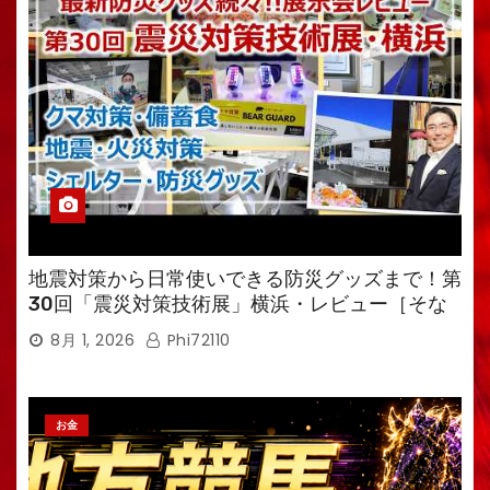
地震対策から日常使いできる防災グッズまで！第
30回「震災対策技術展」横浜・レビュー［そな
えるTV・高荷智也］
8月 1, 2026
Phi72110
お金