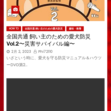
HOW TO
全国共通 飼い主のための愛犬防災
趣味・教養
全国共通 飼い主のための愛犬防災
Vol.2〜災害サバイバル編〜
2月 2, 2023
Phi72110
いざという時に、愛犬を守る防災マニュアル＆ハウツ
ーDVD第2…