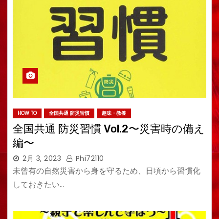
HOW TO
全国共通 防災習慣
趣味・教養
全国共通 防災習慣 Vol.2〜災害時の備え
編〜
2月 3, 2023
Phi72110
未曾有の自然災害から身を守るため、日頃から習慣化
しておきたい…