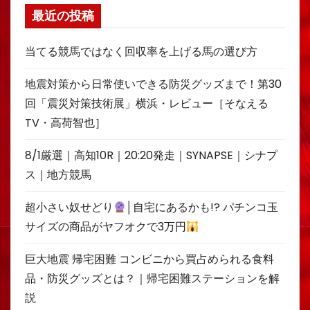
最近の投稿
当てる競馬ではなく回収率を上げる馬の選び方
地震対策から日常使いできる防災グッズまで！第30
回「震災対策技術展」横浜・レビュー［そなえる
TV・高荷智也］
8/1厳選｜高知10R｜20:20発走｜SYNAPSE｜シナプ
ス｜地方競馬
超小さい奴せどり
│自宅にあるかも!? パチンコ玉
サイズの商品がヤフオクで3万円
巨大地震 帰宅困難 コンビニから買占められる食料
品・防災グッズとは？｜帰宅困難ステーションを解
説