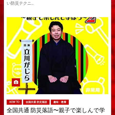
い防災テクニ…
HOW TO
全国共通 防災落語
趣味・教養
全国共通 防災落語〜親子で楽しんで学