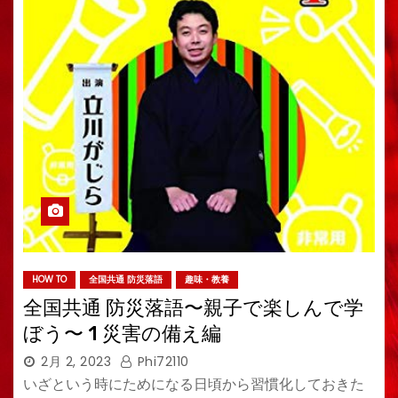
HOW TO
全国共通 防災落語
趣味・教養
全国共通 防災落語〜親子で楽しんで学
ぼう〜 1 災害の備え編
2月 2, 2023
Phi72110
いざという時にためになる日頃から習慣化しておきた