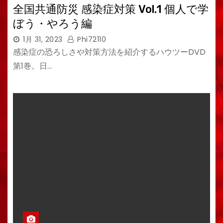
全国共通防災 感染症対策 Vol.1 個人で学
ぼう・やろう編
1月 31, 2023
Phi72110
感染症の恐ろしさや対策方法を紹介するハウツーDVD
第1巻。日…