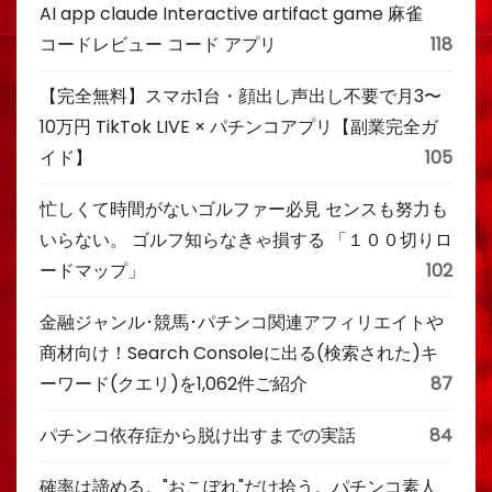
AI app claude Interactive artifact game 麻雀
コードレビュー コード アプリ
118
【完全無料】スマホ1台・顔出し声出し不要で月3〜
10万円 TikTok LIVE × パチンコアプリ【副業完全ガ
イド】
105
忙しくて時間がないゴルファー必見 センスも努力も
いらない。 ゴルフ知らなきゃ損する 「１００切りロ
ードマップ」
102
金融ジャンル･競馬･パチンコ関連アフィリエイトや
商材向け！Search Consoleに出る(検索された)キ
ーワード(クエリ)を1,062件ご紹介
87
パチンコ依存症から脱け出すまでの実話
84
確率は諦める。"おこぼれ"だけ拾う。パチンコ素人