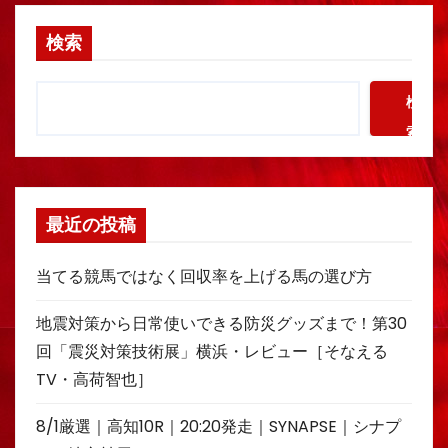
検索
検
索
最近の投稿
当てる競馬ではなく回収率を上げる馬の選び方
地震対策から日常使いできる防災グッズまで！第30
回「震災対策技術展」横浜・レビュー［そなえる
TV・高荷智也］
8/1厳選｜高知10R｜20:20発走｜SYNAPSE｜シナプ