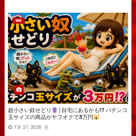
物販
超小さい奴せどり
│自宅にあるかも!? パチンコ
玉サイズの商品がヤフオクで3万円
7月 27, 2026