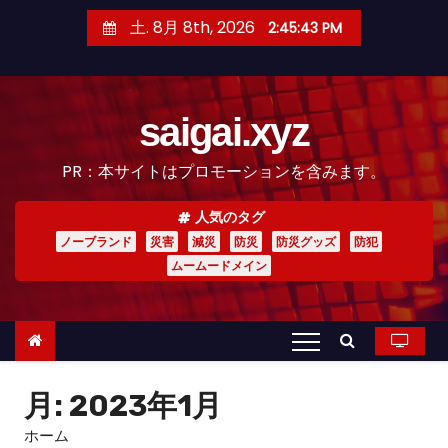
コ
土. 8月 8th, 2026
2:45:45 PM
ン
テ
ン
saigai.xyz
ツ
へ
PR：本サイトはプロモーションを含みます。
ス
キ
人気のタグ
ッ
ノーブランド
災害
減災
防災
防災グッズ
防犯
プ
ムームードメイン
月:
2023年1月
ホーム