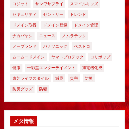
コジット
サンワサプライ
スマイルキッズ
セキュリティ
セントリー
トレンド
ドメイン取得
ドメイン登録
ドメイン管理
ナカバヤシ
ニュース
ノムラテック
ノーブランド
パナソニック
ベストコ
ムームードメイン
ヤマトプロテック
ロリポップ
健康
十影堂エンターテイメント
旭電機化成
東芝ライフスタイル
減災
災害
防災
防災グッズ
防犯
メタ情報