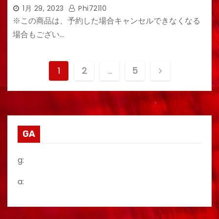
1月 29, 2023
Phi72110
※この商品は、予約した場合キャンセルできなくなる
場合もござい…
投
1
2
…
5
稿
の
ペ
GA
ー
g:
ジ
a:
送
り