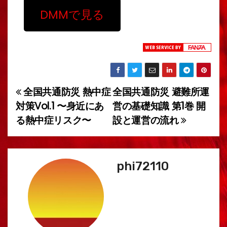
DMMで見る
全国共通防災 熱中症
全国共通防災 避難所運
投
対策Vol.1 〜身近にあ
営の基礎知識 第1巻 開
稿
る熱中症リスク〜
設と運営の流れ
ナ
ビ
phi72110
ゲ
ー
シ