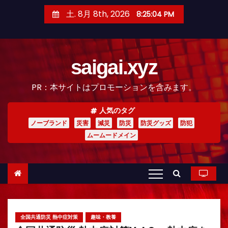
コ
土. 8月 8th, 2026
8:25:06 PM
ン
テ
ン
saigai.xyz
ツ
へ
PR：本サイトはプロモーションを含みます。
ス
キ
人気のタグ
ッ
ノーブランド
災害
減災
防災
防災グッズ
防犯
プ
ムームードメイン
全国共通防災 熱中症対策
趣味・教養