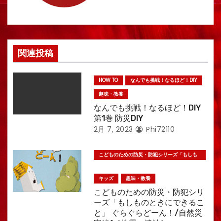
ョ
ン
関連投稿
HOW TO
なんでも挑戦！なるほど！DIY
趣味・教養
なんでも挑戦！なるほど！DIY
第1巻 防災DIY
2月 7, 2023
Phi72110
こどものための防災・防犯シリーズ「もしも
のときにできること」
キッズ
趣味・教養
こどものための防災・防犯シリ
ーズ「もしものときにできるこ
と」 ぐらぐらどーん！/自然災