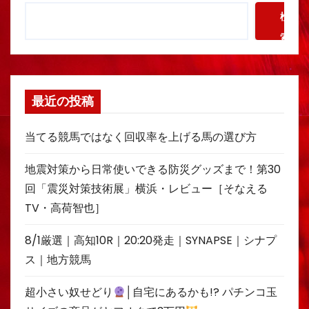
検
索
最近の投稿
当てる競馬ではなく回収率を上げる馬の選び方
地震対策から日常使いできる防災グッズまで！第30
回「震災対策技術展」横浜・レビュー［そなえる
TV・高荷智也］
8/1厳選｜高知10R｜20:20発走｜SYNAPSE｜シナプ
ス｜地方競馬
超小さい奴せどり
│自宅にあるかも!? パチンコ玉