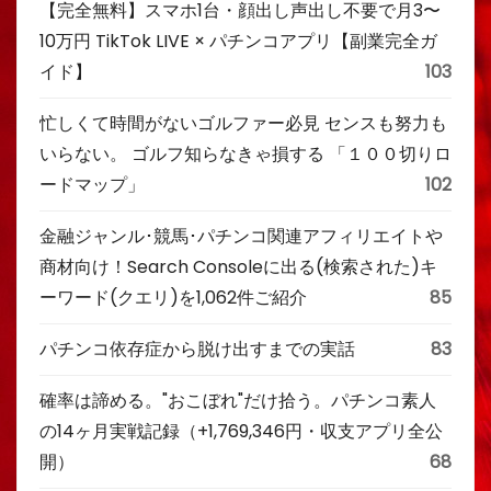
【完全無料】スマホ1台・顔出し声出し不要で月3〜
10万円 TikTok LIVE × パチンコアプリ【副業完全ガ
イド】
103
忙しくて時間がないゴルファー必見 センスも努力も
いらない。 ゴルフ知らなきゃ損する 「１００切りロ
ードマップ」
102
金融ジャンル･競馬･パチンコ関連アフィリエイトや
商材向け！Search Consoleに出る(検索された)キ
ーワード(クエリ)を1,062件ご紹介
85
パチンコ依存症から脱け出すまでの実話
83
確率は諦める。"おこぼれ"だけ拾う。パチンコ素人
の14ヶ月実戦記録（+1,769,346円・収支アプリ全公
開）
68