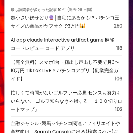
最も訪問者が多かった記事 10 件 (過去 28 日間)
超小さい奴せどり
│自宅にあるかも!? パチンコ玉
サイズの商品がヤフオクで3万円
250
AI app claude Interactive artifact game 麻雀
コードレビュー コード アプリ
118
【完全無料】スマホ1台・顔出し声出し不要で月3〜
10万円 TikTok LIVE × パチンコアプリ【副業完全ガ
イド】
106
忙しくて時間がないゴルファー必見 センスも努力も
いらない。 ゴルフ知らなきゃ損する 「１００切りロ
ードマップ」
102
金融ジャンル･競馬･パチンコ関連アフィリエイトや
商材向け！Search Consoleに出る(検索された)キ