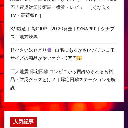
回「震災対策技術展」横浜・レビュー［そなえる
TV・高荷智也］
8/1厳選｜高知10R｜20:20発走｜SYNAPSE｜シナプ
ス｜地方競馬
超小さい奴せどり
│自宅にあるかも!? パチンコ玉
サイズの商品がヤフオクで3万円
巨大地震 帰宅困難 コンビニから買占められる食料
品・防災グッズとは？｜帰宅困難ステーションを解
説
人気記事