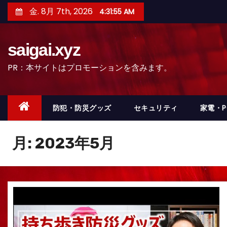
コ
金. 8月 7th, 2026
4:31:57 AM
ン
テ
saigai.xyz
ン
ツ
PR：本サイトはプロモーションを含みます。
へ
ス
キ
防犯・防災グッズ
セキュリティ
家電・
ッ
プ
月:
2023年5月