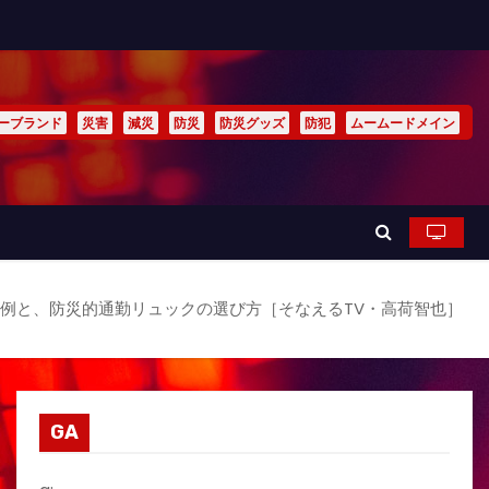
ーブランド
災害
減災
防災
防災グッズ
防犯
ムームードメイン
例と、防災的通勤リュックの選び方［そなえるTV・高荷智也］
GA