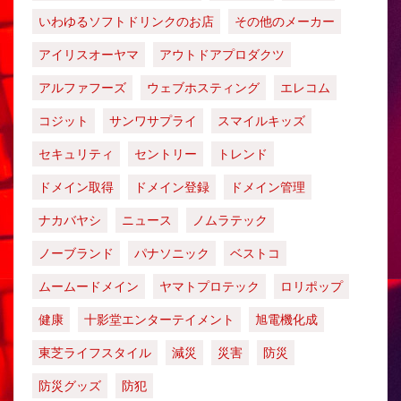
いわゆるソフトドリンクのお店
その他のメーカー
アイリスオーヤマ
アウトドアプロダクツ
アルファフーズ
ウェブホスティング
エレコム
コジット
サンワサプライ
スマイルキッズ
セキュリティ
セントリー
トレンド
ドメイン取得
ドメイン登録
ドメイン管理
ナカバヤシ
ニュース
ノムラテック
ノーブランド
パナソニック
ベストコ
ムームードメイン
ヤマトプロテック
ロリポップ
健康
十影堂エンターテイメント
旭電機化成
東芝ライフスタイル
減災
災害
防災
防災グッズ
防犯