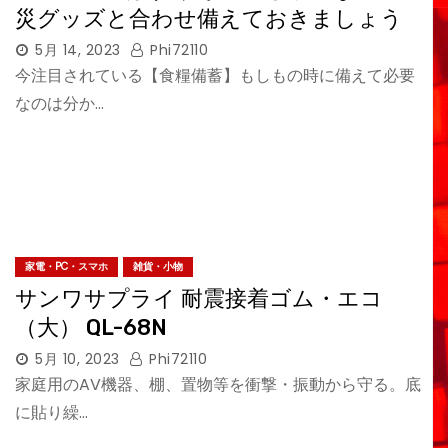
災グッズと合わせ備えておきましょう
5月 14, 2023
Phi72110
今注目されている【食糧備蓄】もしもの時に備えて必要
なのは分か…
家電・PC・スマホ
雑貨・小物
サンワサプライ 耐震接着ゴム・エコ
（大） QL-68N
5月 10, 2023
Phi72110
家庭用のAV機器、棚、置物等を衝撃・振動から守る。底
に貼り繰…