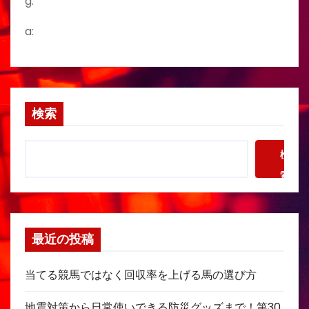
g:
a:
検索
検
索
最近の投稿
当てる競馬ではなく回収率を上げる馬の選び方
地震対策から日常使いできる防災グッズまで！第30