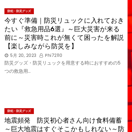
防犯・防災グッズ
今すぐ準備｜防災リュックに入れておき
たい『救急用品6選』～巨大災害が来る
前に～災害時これが無くて困ったを解説
【楽しみながら防災を】
5月 20, 2023
Phi72110
防災グッズ・防災リュックを用意する時におすすめの5
つの救急用…
防犯・防災グッズ
地震頻発 防災初心者さん向け食料備蓄
～巨大地震はすぐそこかもしれない～防