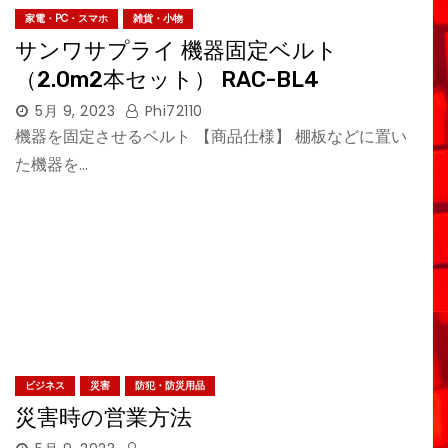
家電・PC・スマホ
雑貨・小物
サンワサプライ 機器固定ベルト
（2.0m2本セット） RAC-BL4
5月 9, 2023
Phi72110
機器を固定させるベルト 【商品仕様】 棚板などに置い
た機器を…
ビジネス
災害
防犯・防災用品
災害時の営業方法