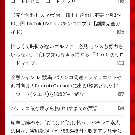
コードレビュー コード アプリ
118
【完全無料】スマホ1台・顔出し声出し不要で月3〜
10万円 TikTok LIVE × パチンコアプリ【副業完全ガ
イド】
105
忙しくて時間がないゴルファー必見 センスも努力も
いらない。 ゴルフ知らなきゃ損する 「１００切りロ
ードマップ」
102
金融ジャンル･競馬･パチンコ関連アフィリエイトや
商材向け！Search Consoleに出る(検索された)キ
ーワード(クエリ)を1,062件ご紹介
87
パチンコ依存症から脱け出すまでの実話
84
確率は諦める。"おこぼれ"だけ拾う。パチンコ素人
の14ヶ月実戦記録（+1,769,346円・収支アプリ全公