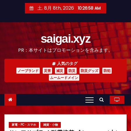
コ
土. 8月 8th, 2026
10:27:00 AM
ン
テ
ン
saigai.xyz
ツ
へ
PR：本サイトはプロモーションを含みます。
ス
キ
人気のタグ
ッ
ノーブランド
災害
減災
防災
防災グッズ
防犯
プ
ムームードメイン
家電・PC・スマホ
雑貨・小物