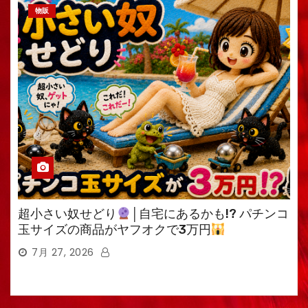
物販
超小さい奴せどり
│自宅にあるかも!? パチンコ
玉サイズの商品がヤフオクで3万円
7月 27, 2026