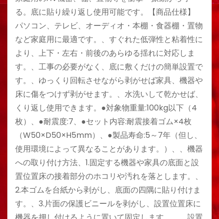
る。底に貼り繰り返し使用可能です。【商品仕様】
パソコン、テレビ、オーディオ・本棚・食器棚・置物
など家庭用に最適です。、すぐれた低弾性と粘着性に
より、上下・左右・前後のあらゆる揺れに対応しま
す。、工事の必要がなく、底に敷くだけの簡単設置で
す。、ゆっくり回転させながら剥がせば家具、機器や
床に傷をつけず剥がせます。、水洗いして乾かせば、
くり返し使用できます。●対象物重量:100kg以下（4
枚）、●耐震度:7、●セット内容:耐震接着ゴム×4枚
（W50×D50×H5mm）、●製品寿命:5～7年（但し、
使用環境によって異なることがあります。）、、機器
への取り付け方法、1.固定する機器や家具の底面と設
置位置床の接着部分のホコリや汚れを落とします。、
2.本ゴムを台紙から剥がし、底面の四隅に貼り付けま
す。、3.片面の保護ビニールを剥がし、設置位置床に
機器を押し付けるように置いて固定します。、、設置