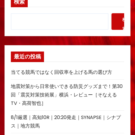
検索
検
索
最近の投稿
当てる競馬ではなく回収率を上げる馬の選び方
地震対策から日常使いできる防災グッズまで！第30
回「震災対策技術展」横浜・レビュー［そなえる
TV・高荷智也］
8/1厳選｜高知10R｜20:20発走｜SYNAPSE｜シナプ
ス｜地方競馬