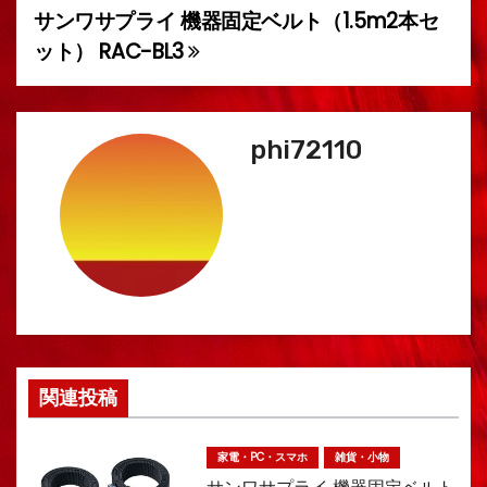
サンワサプライ 機器固定ベルト（1.5m2本セ
投
ット） RAC-BL3
稿
ナ
phi72110
ビ
ゲ
ー
シ
ョ
ン
関連投稿
家電・PC・スマホ
雑貨・小物