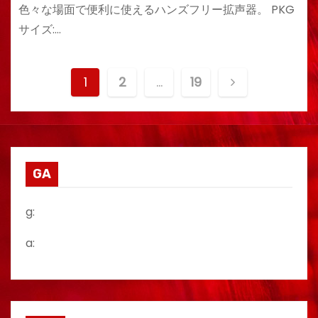
色々な場面で便利に使えるハンズフリー拡声器。 PKG
サイズ:…
投
1
2
…
19
稿
の
ペ
GA
ー
g:
ジ
a:
送
り