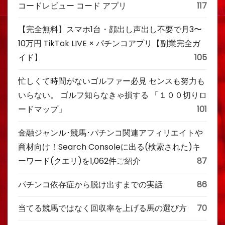
コードレビュー コード アプリ
117
【完全無料】スマホ1台・顔出し声出し不要で月3〜
10万円 TikTok LIVE × パチンコアプリ【副業完全ガ
イド】
105
忙しくて時間がないゴルファー必見 センスも努力も
いらない。 ゴルフ知らなきゃ損する 「１００切りロ
ードマップ」
101
金融ジャンル･競馬･パチンコ関連アフィリエイトや
商材向け！Search Consoleに出る(検索された)キ
ーワード(クエリ)を1,062件ご紹介
87
パチンコ依存症から脱け出すまでの実話
86
当てる競馬ではなく回収率を上げる馬の選び方
70