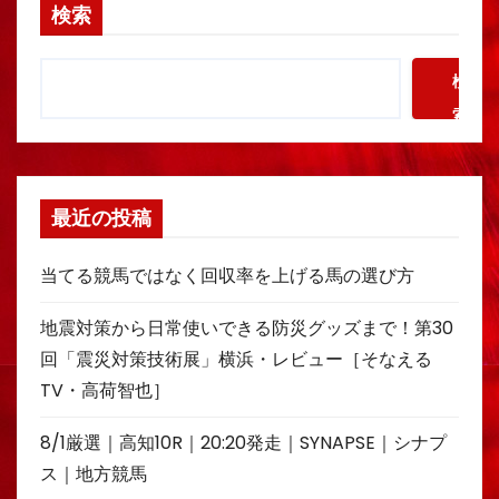
検索
検
索
最近の投稿
当てる競馬ではなく回収率を上げる馬の選び方
地震対策から日常使いできる防災グッズまで！第30
回「震災対策技術展」横浜・レビュー［そなえる
TV・高荷智也］
8/1厳選｜高知10R｜20:20発走｜SYNAPSE｜シナプ
ス｜地方競馬