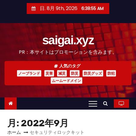
コ
日. 8月 9th, 2026
6:38:56 AM
ン
テ
ン
saigai.xyz
ツ
へ
PR：本サイトはプロモーションを含みます。
ス
キ
人気のタグ
ッ
ノーブランド
災害
減災
防災
防災グッズ
防犯
プ
ムームードメイン
月:
2022年9月
ホーム
セキュリティロックキット