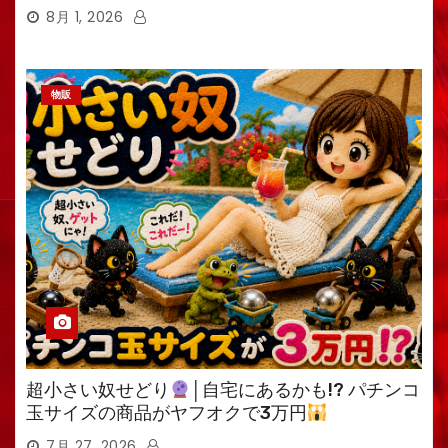
8月 1, 2026
物販
超小さい奴せどり
│自宅にあるかも!? パチンコ
玉サイズの商品がヤフオクで3万円
7月 27, 2026