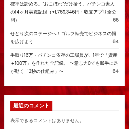
確率は諦める。"おこぼれ"だけ拾う。パチンコ素人
の14ヶ月実戦記録（+1,769,346円・収支アプリ全公
開）
66
せどり次のステージへ！ゴルフ転売でビジネスの幅
を広げよう
64
手取り16万・パチンコ依存の工場員が、1年で「資産
＋100万」を作れた全記録。 〜意志力0でも勝手に足
が動く「3秒の仕組み」〜
64
最近のコメント
表示できるコメントはありません。