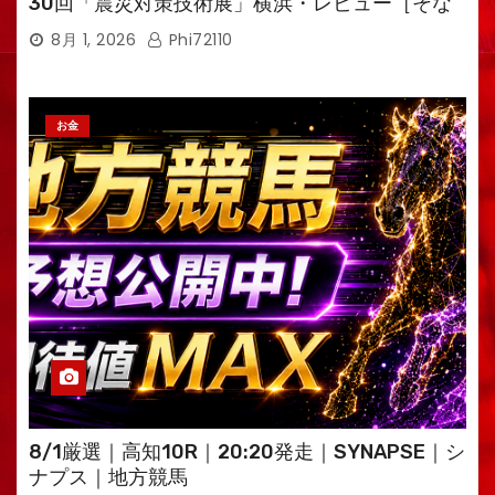
30回「震災対策技術展」横浜・レビュー［そな
えるTV・高荷智也］
8月 1, 2026
Phi72110
お金
8/1厳選｜高知10R｜20:20発走｜SYNAPSE｜シ
ナプス｜地方競馬