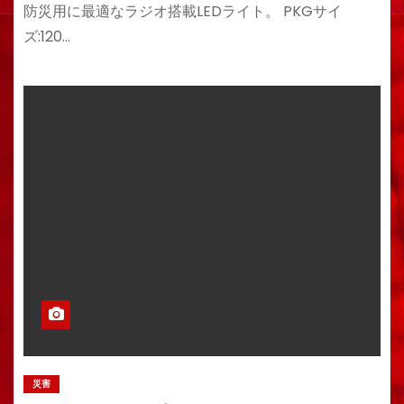
防災用に最適なラジオ搭載LEDライト。 PKGサイ
ズ:120…
災害