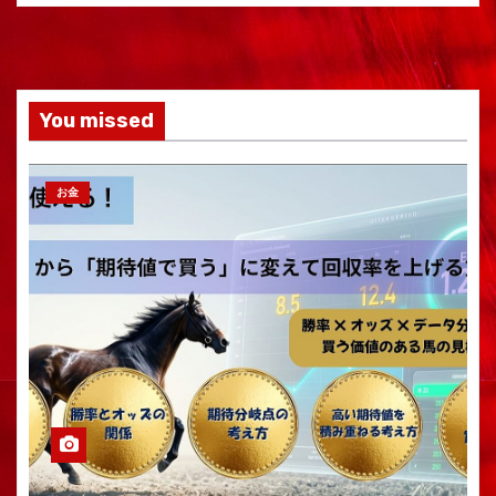
You missed
お金