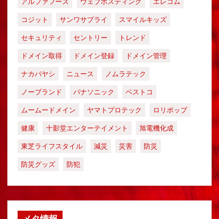
アルファフーズ
ウェブホスティング
エレコム
コジット
サンワサプライ
スマイルキッズ
セキュリティ
セントリー
トレンド
ドメイン取得
ドメイン登録
ドメイン管理
ナカバヤシ
ニュース
ノムラテック
ノーブランド
パナソニック
ベストコ
ムームードメイン
ヤマトプロテック
ロリポップ
健康
十影堂エンターテイメント
旭電機化成
東芝ライフスタイル
減災
災害
防災
防災グッズ
防犯