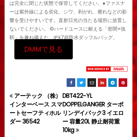
は完全に閉じた状態で保管してください。●ファスナ
ーは紫外線による劣化、シワ、剥がれ、擦れなどの影
響を受けやすいです。直射日光の当たる場所に放置し
ないでください。 ©ハードユースに耐える「密閉×強
靭」を兼ね備えた、IPX7超防水ダッフルバッグ。
DMMで見る
アーテック （株）
DBT422-YL
投
インターベース スマ
DOPPELGANGER ターポ
稿
ートセーフティホル
リンデイパック3 イエロ
ダー 36542
ー 容量20L 静止耐荷重
ナ
10kg
ビ