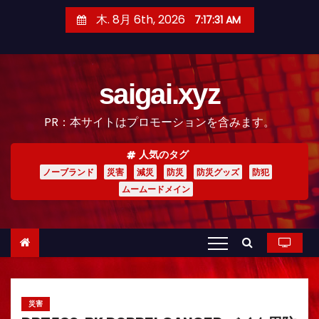
コ
木. 8月 6th, 2026
7:17:33 AM
ン
テ
ン
saigai.xyz
ツ
へ
PR：本サイトはプロモーションを含みます。
ス
キ
人気のタグ
ッ
ノーブランド
災害
減災
防災
防災グッズ
防犯
プ
ムームードメイン
災害