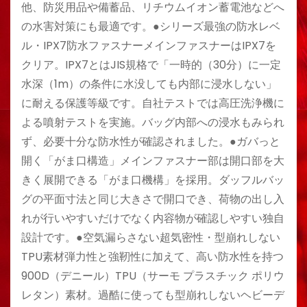
他、防災用品や備蓄品、リチウムイオン蓄電池などへ
の水害対策にも最適です。●シリーズ最強の防水レベ
ル・IPX7防水ファスナーメインファスナーはIPX7を
クリア。IPX7とはJIS規格で「一時的（30分）に一定
水深（1m）の条件に水没しても内部に浸水しない」
に耐える保護等級です。自社テストでは高圧洗浄機に
よる噴射テストを実施。バッグ内部への浸水もみられ
ず、必要十分な防水性が確認されました。●ガバっと
開く「がま口構造」メインファスナー部は開口部を大
きく展開できる「がま口機構」を採用。ダッフルバッ
グの平面寸法と同じ大きさで開口でき、荷物の出し入
れが行いやすいだけでなく内容物が確認しやすい独自
設計です。●空気漏らさない超気密性・型崩れしない
TPU素材弾力性と強靭性に加えて、高い防水性を持つ
900D（デニール）TPU（サーモ プラスチック ポリウ
レタン）素材。過酷に使っても型崩れしないヘビーデ