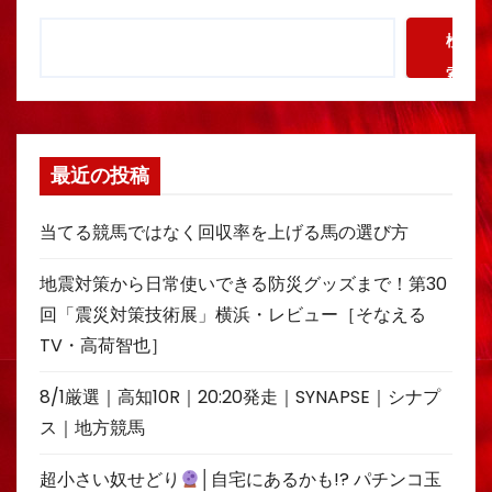
検
索
最近の投稿
当てる競馬ではなく回収率を上げる馬の選び方
地震対策から日常使いできる防災グッズまで！第30
回「震災対策技術展」横浜・レビュー［そなえる
TV・高荷智也］
8/1厳選｜高知10R｜20:20発走｜SYNAPSE｜シナプ
ス｜地方競馬
超小さい奴せどり
│自宅にあるかも!? パチンコ玉