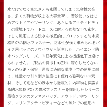
水だけでなく空気さえも密閉してしまう気密性の高
さ。多くの荷物が収まる大容量38L。普段使いをはじ
めアウトドアやツーリング、あらゆるアクティビティ
ーの環境下でハードユースに耐える強靭なTPU素材。
そして風雨による浸水を徹底的にブロックする防水規
格IPX7の防水ファスナー。防水性が強く求められるバ
イク用バッグのノウハウから誕生した、ハイエンド防
水バッグシリーズ。※経年変化による機能低下は避け
られません。【製品の特徴】●絶対に濡らしたくない
モノの収納・保管・運搬に過酷な環境下での使用に耐
え、軽量かつ引き裂き強度にも優れる強靭なTPU素
材。そして雨などの浸水から徹底的に内容物を保護す
る防水規格IPX7の防水ファスナーを採用したシリーズ
最強クラスのタフネスバッグ。アウトドアやツーリン
グ、マリンアクティビティーなどの屋外での使用の