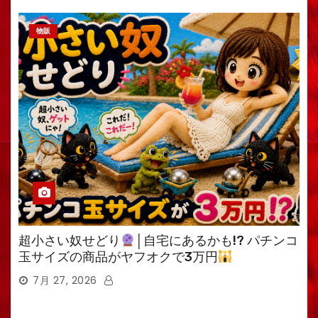
物販
超小さい奴せどり
│自宅にあるかも!? パチンコ
玉サイズの商品がヤフオクで3万円
7月 27, 2026