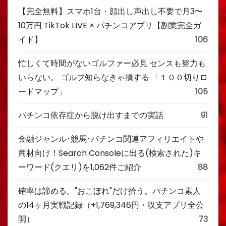
【完全無料】スマホ1台・顔出し声出し不要で月3〜
10万円 TikTok LIVE × パチンコアプリ【副業完全ガ
イド】
106
忙しくて時間がないゴルファー必見 センスも努力も
いらない。 ゴルフ知らなきゃ損する 「１００切りロ
ードマップ」
105
パチンコ依存症から脱け出すまでの実話
91
金融ジャンル･競馬･パチンコ関連アフィリエイトや
商材向け！Search Consoleに出る(検索された)キ
ーワード(クエリ)を1,062件ご紹介
88
確率は諦める。"おこぼれ"だけ拾う。パチンコ素人
の14ヶ月実戦記録（+1,769,346円・収支アプリ全公
開）
73