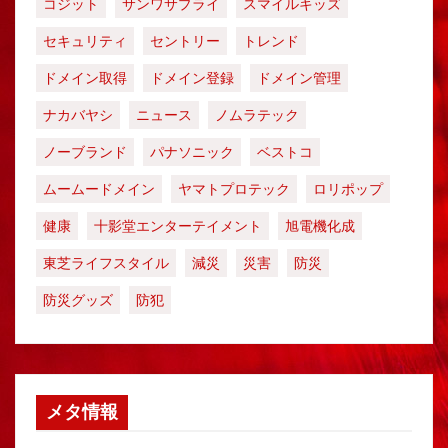
コジット
サンワサプライ
スマイルキッズ
セキュリティ
セントリー
トレンド
ドメイン取得
ドメイン登録
ドメイン管理
ナカバヤシ
ニュース
ノムラテック
ノーブランド
パナソニック
ベストコ
ムームードメイン
ヤマトプロテック
ロリポップ
健康
十影堂エンターテイメント
旭電機化成
東芝ライフスタイル
減災
災害
防災
防災グッズ
防犯
メタ情報