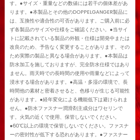
す。●サイズ・重量などの数値には若干の個体差があ
ります。●本製品とその他のDOPPELGANGER製品に
は、互換性や適合性の可否があります。ご購入前に必
ず各製品のサイズや仕様をご確認ください。●当サイ
トに記載されている製品の外観・仕様は開発中または
改良のため、予告なく変更することがあります。その
ため実際の製品と異なる場合があります。●本製品は
防水加工を施しておりますが、完全防水仕様ではあり
ません。雨天時での長時間の使用や雨量などによって
浸水する場合があります。●高温・多湿の環境で、長
時間他の素材と密着させると、色移りが生じる可能性
があります。●経年変化による機能低下は避けられま
せん。●防水ファスナー潤滑剤主成分はワセリンで
す。火気の近くで使用、保管しないでください。
●60℃以上の環境で保管しないでください。ファスナ
ーの密封性が低下する恐れがあります。●ファスナー