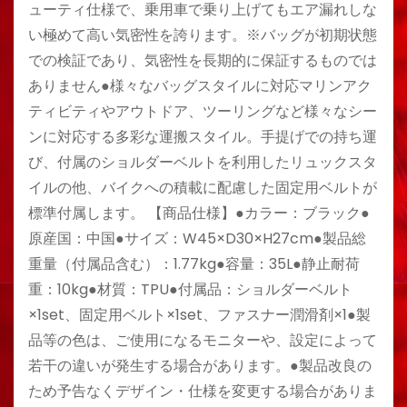
ューティ仕様で、乗用車で乗り上げてもエア漏れしな
い極めて高い気密性を誇ります。※バッグが初期状態
での検証であり、気密性を長期的に保証するものでは
ありません●様々なバッグスタイルに対応マリンアク
ティビティやアウトドア、ツーリングなど様々なシー
ンに対応する多彩な運搬スタイル。手提げでの持ち運
び、付属のショルダーベルトを利用したリュックスタ
イルの他、バイクへの積載に配慮した固定用ベルトが
標準付属します。 【商品仕様】●カラー：ブラック●
原産国：中国●サイズ：W45×D30×H27cm●製品総
重量（付属品含む）：1.77kg●容量：35L●静止耐荷
重：10kg●材質：TPU●付属品：ショルダーベルト
×1set、固定用ベルト×1set、ファスナー潤滑剤×1●製
品等の色は、ご使用になるモニターや、設定によって
若干の違いが発生する場合があります。●製品改良の
ため予告なくデザイン・仕様を変更する場合がありま