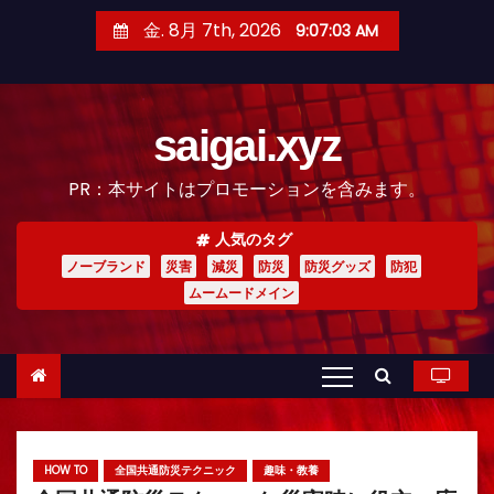
コ
金. 8月 7th, 2026
9:07:04 AM
ン
テ
ン
saigai.xyz
ツ
へ
PR：本サイトはプロモーションを含みます。
ス
キ
人気のタグ
ッ
ノーブランド
災害
減災
防災
防災グッズ
防犯
プ
ムームードメイン
HOW TO
全国共通防災テクニック
趣味・教養