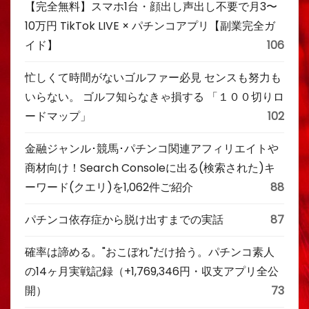
【完全無料】スマホ1台・顔出し声出し不要で月3〜
10万円 TikTok LIVE × パチンコアプリ【副業完全ガ
イド】
106
忙しくて時間がないゴルファー必見 センスも努力も
いらない。 ゴルフ知らなきゃ損する 「１００切りロ
ードマップ」
102
金融ジャンル･競馬･パチンコ関連アフィリエイトや
商材向け！Search Consoleに出る(検索された)キ
ーワード(クエリ)を1,062件ご紹介
88
パチンコ依存症から脱け出すまでの実話
87
確率は諦める。"おこぼれ"だけ拾う。パチンコ素人
の14ヶ月実戦記録（+1,769,346円・収支アプリ全公
開）
73