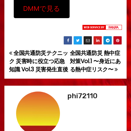
DMMで見る
全国共通防災テクニッ
全国共通防災 熱中症
投
ク 災害時に役立つ応急
対策Vol.1 〜身近にあ
稿
知識 Vol.3 災害発生直後
る熱中症リスク〜
ナ
ビ
phi72110
ゲ
ー
シ