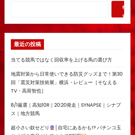
検
索
最近の投稿
当てる競馬ではなく回収率を上げる馬の選び方
地震対策から日常使いできる防災グッズまで！第30
回「震災対策技術展」横浜・レビュー［そなえる
TV・高荷智也］
8/1厳選｜高知10R｜20:20発走｜SYNAPSE｜シナプ
ス｜地方競馬
超小さい奴せどり
│自宅にあるかも!? パチンコ玉