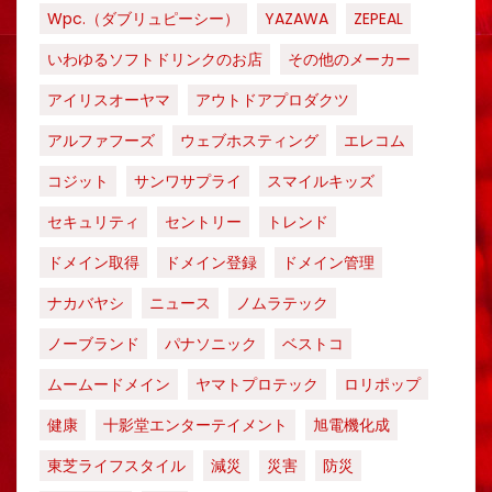
Wpc.（ダブリュピーシー）
YAZAWA
ZEPEAL
いわゆるソフトドリンクのお店
その他のメーカー
アイリスオーヤマ
アウトドアプロダクツ
アルファフーズ
ウェブホスティング
エレコム
コジット
サンワサプライ
スマイルキッズ
セキュリティ
セントリー
トレンド
ドメイン取得
ドメイン登録
ドメイン管理
ナカバヤシ
ニュース
ノムラテック
ノーブランド
パナソニック
ベストコ
ムームードメイン
ヤマトプロテック
ロリポップ
健康
十影堂エンターテイメント
旭電機化成
東芝ライフスタイル
減災
災害
防災