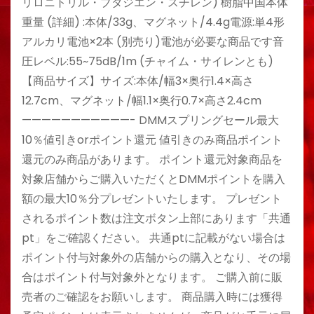
リロニトリル・ブタジエン・スチレン) 樹脂中国本体
重量 (詳細) :本体/33g、マグネット/4.4g電源:単4形
アルカリ電池×2本 (別売り)電池が必要な商品です音
圧レベル:55~75dB/1m (チャイム・サイレンとも)
【商品サイズ】サイズ:本体/幅3×奥行1.4×高さ
12.7cm、マグネット/幅1.1×奥行0.7×高さ2.4cm
———————————- DMMスプリングセール最大
10％値引きorポイント還元 値引きのみ商品ポイント
還元のみ商品があります。 ポイント還元対象商品を
対象店舗からご購入いただくとDMMポイントを購入
額の最大10％分プレゼントいたします。 プレゼント
されるポイント数は注文ボタン上部にあります「共通
pt」をご確認ください。 共通ptに記載がない場合は
ポイント付与対象外の店舗からの購入となり、その場
合はポイント付与対象外となります。 ご購入前に販
売者のご確認をお願いします。 商品購入時には獲得