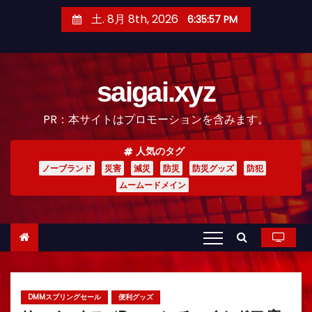
コ
土. 8月 8th, 2026
6:35:59 PM
ン
テ
ン
saigai.xyz
ツ
へ
PR：本サイトはプロモーションを含みます。
ス
キ
人気のタグ
ッ
ノーブランド
災害
減災
防災
防災グッズ
防犯
プ
ムームードメイン
DMMスプリングセール
便利グッズ