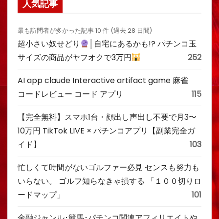
人気記事
最も訪問者が多かった記事 10 件 (過去 28 日間)
超小さい奴せどり
│自宅にあるかも!? パチンコ玉
サイズの商品がヤフオクで3万円
252
AI app claude Interactive artifact game 麻雀
コードレビュー コード アプリ
115
【完全無料】スマホ1台・顔出し声出し不要で月3〜
10万円 TikTok LIVE × パチンコアプリ【副業完全ガ
イド】
103
忙しくて時間がないゴルファー必見 センスも努力も
いらない。 ゴルフ知らなきゃ損する 「１００切りロ
ードマップ」
101
金融ジャンル･競馬･パチンコ関連アフィリエイトや