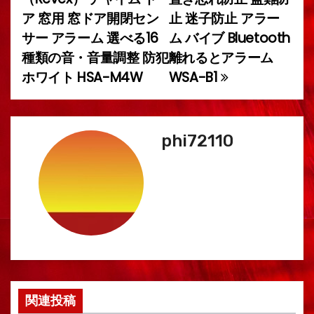
稿
ア 窓用 窓ドア開閉セン
止 迷子防止 アラー
サー アラーム 選べる16
ム バイブ Bluetooth
ナ
種類の音・音量調整 防犯
離れるとアラーム
ビ
ホワイト HSA-M4W
WSA-B1
ゲ
ー
phi72110
シ
ョ
ン
関連投稿