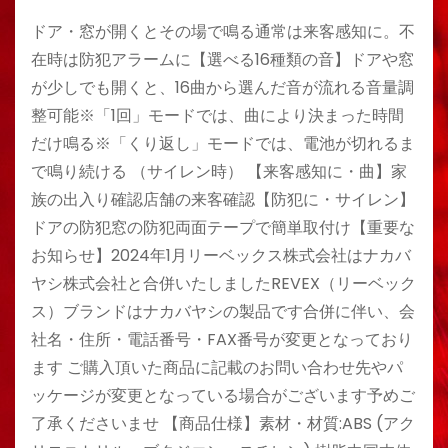
ドア・窓が開くとその場で鳴る通常は来客感知に。不
在時は防犯アラームに【選べる16種類の音】ドアや窓
が少しでも開くと、16曲から選んだ音が流れる音量調
整可能※「1回」モードでは、曲により決まった時間
だけ鳴る※「くり返し」モードでは、電池が切れるま
で鳴り続ける （サイレン時） 【来客感知に・曲】家
族の出入り確認店舗の来客確認【防犯に・サイレン】
ドアの防犯窓の防犯両面テープで簡単取付け【重要な
お知らせ】2024年1月リーベックス株式会社はナカバ
ヤシ株式会社と合併いたしましたREVEX（リーベック
ス）ブランドはナカバヤシの製品です合併に伴い、会
社名・住所・電話番号・FAX番号が変更となっており
ます ご購入頂いた商品に記載のお問い合わせ先やパ
ッケージが変更となっている場合がございます予めご
了承くださいませ 【商品仕様】素材・材質:ABS (アク