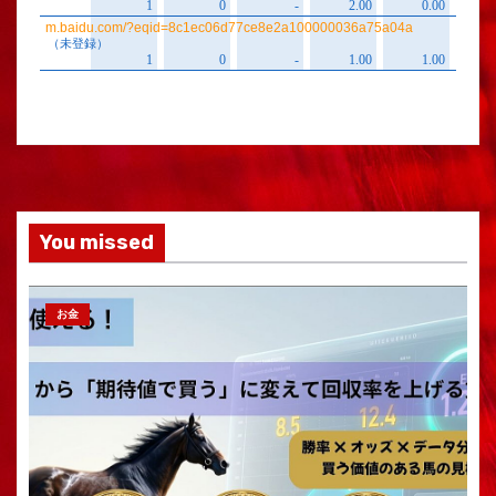
You missed
お金