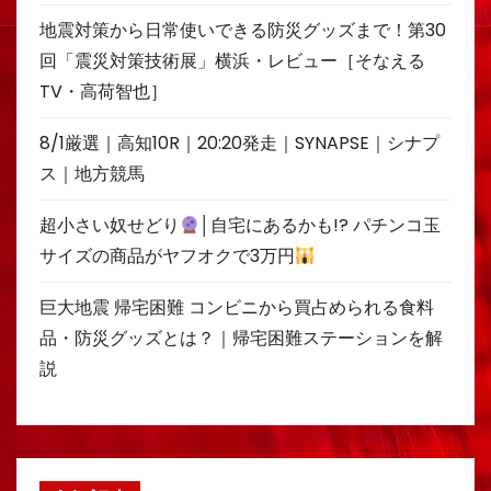
地震対策から日常使いできる防災グッズまで！第30
回「震災対策技術展」横浜・レビュー［そなえる
TV・高荷智也］
8/1厳選｜高知10R｜20:20発走｜SYNAPSE｜シナプ
ス｜地方競馬
超小さい奴せどり
│自宅にあるかも!? パチンコ玉
サイズの商品がヤフオクで3万円
巨大地震 帰宅困難 コンビニから買占められる食料
品・防災グッズとは？｜帰宅困難ステーションを解
説