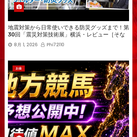
地震対策から日常使いできる防災グッズまで！第
30回「震災対策技術展」横浜・レビュー［そな
えるTV・高荷智也］
8月 1, 2026
Phi72110
お金