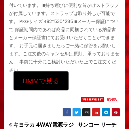
付いています。 ■持ち運びに便利な首かけストラップ
が付属しています。ストラップは取り外しが可能で
す。 PKGサイズ:492*530*285 ■メーカー保証につい
て 保証期間内であれば商品に同梱されている納品書
とメーカー保証書にてお受けいただくことができま
す。 お手元に届きましたらご一緒に保管をお願いし
ます。ご注文後のキャンセルは原則、承っておりませ
ん。 事前に十分にご検討いただいた上でご注文くだ
さい。
DMMで見る
キヨラカ 4WAY電源ラジ
サンコー リーチ
投