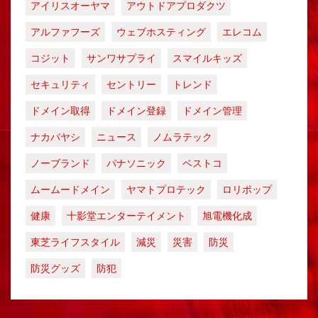
アイリスオーヤマ
アウトドアプロダクツ
アルファフーズ
ウェブホスティング
エレコム
コジット
サンワサプライ
スマイルキッズ
セキュリティ
セントリー
トレンド
ドメイン取得
ドメイン登録
ドメイン管理
ナカバヤシ
ニュース
ノムラテック
ノーブランド
パナソニック
ベストコ
ムームードメイン
ヤマトプロテック
ロリポップ
健康
十影堂エンターテイメント
旭電機化成
東芝ライフスタイル
減災
災害
防災
防災グッズ
防犯