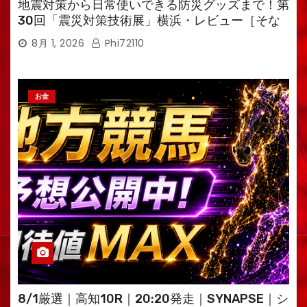
地震対策から日常使いできる防災グッズまで！第
30回「震災対策技術展」横浜・レビュー［そな
えるTV・高荷智也］
8月 1, 2026
Phi72110
お金
8/1厳選｜高知10R｜20:20発走｜SYNAPSE｜シ