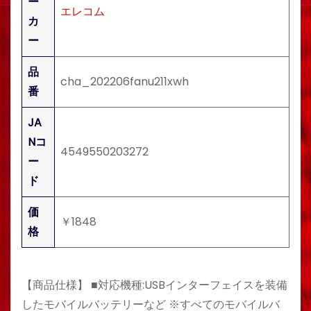
ー
エレコム
カ
ー
品
cha_202206fanu211xwh
番
JA
Nコ
4549550203272
ー
ド
価
￥1848
格
【商品仕様】 ■対応機種:USBインターフェイスを装備
したモバイルバッテリーなど ※すべてのモバイルバ