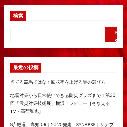
検索
検
索
最近の投稿
当てる競馬ではなく回収率を上げる馬の選び方
地震対策から日常使いできる防災グッズまで！第30
回「震災対策技術展」横浜・レビュー［そなえる
TV・高荷智也］
8/1厳選｜高知10R｜20:20発走｜SYNAPSE｜シナプ