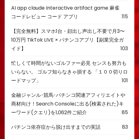
AI app claude Interactive artifact game 麻雀
コードレビュー コード アプリ
115
【完全無料】スマホ1台・顔出し声出し不要で月3〜
10万円 TikTok LIVE × パチンコアプリ【副業完全ガ
イド】
103
忙しくて時間がないゴルファー必見 センスも努力も
いらない。 ゴルフ知らなきゃ損する 「１００切りロ
ードマップ」
101
金融ジャンル･競馬･パチンコ関連アフィリエイトや
商材向け！Search Consoleに出る(検索された)キ
ーワード(クエリ)を1,062件ご紹介
85
パチンコ依存症から脱け出すまでの実話
83