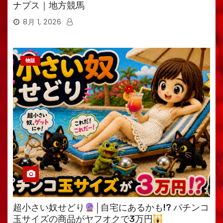
ナプス｜地方競馬
8月 1, 2026
物販
超小さい奴せどり
│自宅にあるかも!? パチンコ
玉サイズの商品がヤフオクで3万円