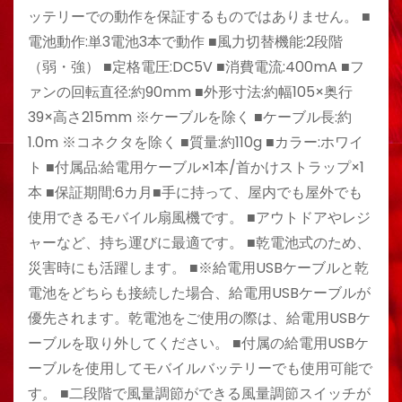
ッテリーでの動作を保証するものではありません。 ■
電池動作:単3電池3本で動作 ■風力切替機能:2段階
（弱・強） ■定格電圧:DC5V ■消費電流:400mA ■フ
ァンの回転直径:約90mm ■外形寸法:約幅105×奥行
39×高さ215mm ※ケーブルを除く ■ケーブル長:約
1.0m ※コネクタを除く ■質量:約110g ■カラー:ホワイ
ト ■付属品:給電用ケーブル×1本/首かけストラップ×1
本 ■保証期間:6カ月■手に持って、屋内でも屋外でも
使用できるモバイル扇風機です。 ■アウトドアやレジ
ャーなど、持ち運びに最適です。 ■乾電池式のため、
災害時にも活躍します。 ■※給電用USBケーブルと乾
電池をどちらも接続した場合、給電用USBケーブルが
優先されます。乾電池をご使用の際は、給電用USBケ
ーブルを取り外してください。 ■付属の給電用USBケ
ーブルを使用してモバイルバッテリーでも使用可能で
す。 ■二段階で風量調節ができる風量調節スイッチが