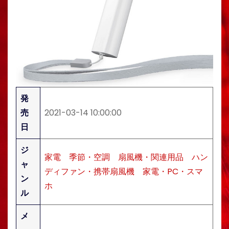
発
売
2021-03-14 10:00:00
日
ジ
家電
季節・空調
扇風機・関連用品
ハン
ャ
ディファン・携帯扇風機
家電・PC・スマ
ン
ホ
ル
メ