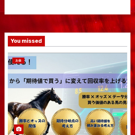
You missed
お金