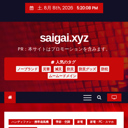
コ
土. 8月 8th, 2026
5:20:10 PM
ン
テ
ン
saigai.xyz
ツ
へ
PR：本サイトはプロモーションを含みます。
ス
キ
人気のタグ
ッ
ノーブランド
災害
減災
防災
防災グッズ
防犯
プ
ムームードメイン
ハンディファン・携帯扇風機
季節・空調
家電
家電・PC・スマホ