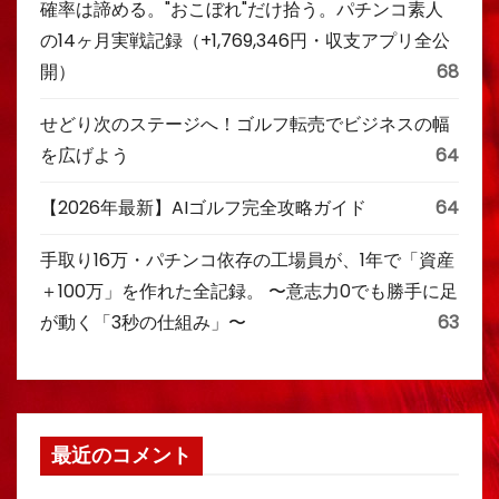
確率は諦める。"おこぼれ"だけ拾う。パチンコ素人
の14ヶ月実戦記録（+1,769,346円・収支アプリ全公
開）
68
せどり次のステージへ！ゴルフ転売でビジネスの幅
を広げよう
64
【2026年最新】AIゴルフ完全攻略ガイド
64
手取り16万・パチンコ依存の工場員が、1年で「資産
＋100万」を作れた全記録。 〜意志力0でも勝手に足
が動く「3秒の仕組み」〜
63
最近のコメント