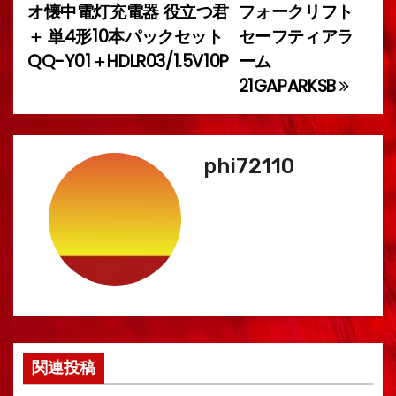
オ懐中電灯充電器 役立つ君
フォークリフト
稿
＋ 単4形10本パックセット
セーフティアラ
QQ-Y01＋HDLR03/1.5V10P
ーム
ナ
21GAPARKSB
ビ
ゲ
phi72110
ー
シ
ョ
ン
関連投稿