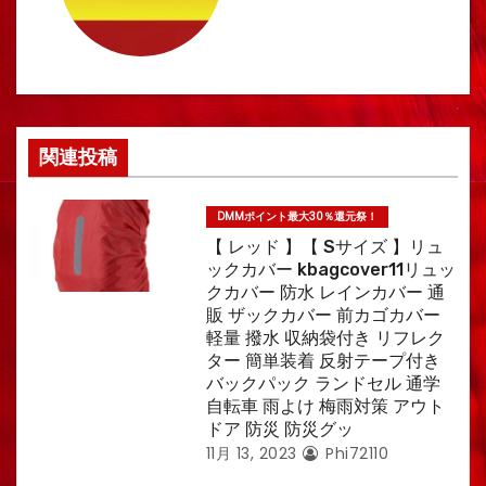
関連投稿
DMMポイント最大30％還元祭！
【 レッド 】【 Sサイズ 】リュ
ックカバー kbagcover11リュッ
クカバー 防水 レインカバー 通
販 ザックカバー 前カゴカバー
軽量 撥水 収納袋付き リフレク
ター 簡単装着 反射テープ付き
バックパック ランドセル 通学
自転車 雨よけ 梅雨対策 アウト
ドア 防災 防災グッ
11月 13, 2023
Phi72110