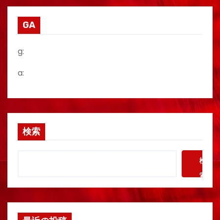
GA
g:
a:
検索
検
索