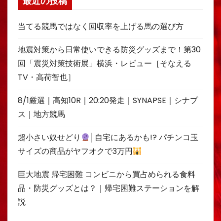
最近の投稿
当てる競馬ではなく回収率を上げる馬の選び方
地震対策から日常使いできる防災グッズまで！第30
回「震災対策技術展」横浜・レビュー［そなえる
TV・高荷智也］
8/1厳選｜高知10R｜20:20発走｜SYNAPSE｜シナプ
ス｜地方競馬
超小さい奴せどり
│自宅にあるかも!? パチンコ玉
サイズの商品がヤフオクで3万円
巨大地震 帰宅困難 コンビニから買占められる食料
品・防災グッズとは？｜帰宅困難ステーションを解
説