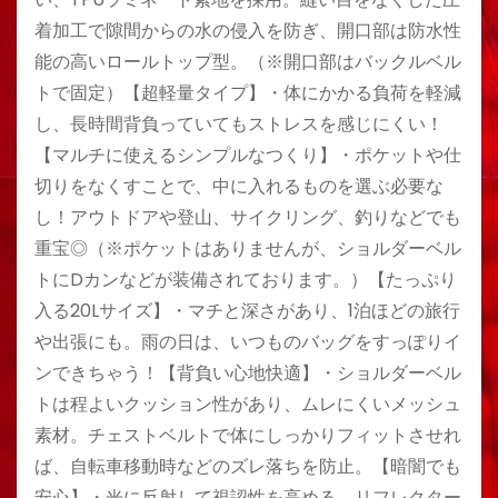
着加工で隙間からの水の侵入を防ぎ、開口部は防水性
能の高いロールトップ型。（※開口部はバックルベル
トで固定）【超軽量タイプ】・体にかかる負荷を軽減
し、長時間背負っていてもストレスを感じにくい！
【マルチに使えるシンプルなつくり】・ポケットや仕
切りをなくすことで、中に入れるものを選ぶ必要な
し！アウトドアや登山、サイクリング、釣りなどでも
重宝◎（※ポケットはありませんが、ショルダーベル
トにDカンなどが装備されております。）【たっぷり
入る20Lサイズ】・マチと深さがあり、1泊ほどの旅行
や出張にも。雨の日は、いつものバッグをすっぽりイ
ンできちゃう！【背負い心地快適】・ショルダーベル
トは程よいクッション性があり、ムレにくいメッシュ
素材。チェストベルトで体にしっかりフィットさせれ
ば、自転車移動時などのズレ落ちを防止。【暗闇でも
安心】・光に反射して視認性を高める、リフレクター