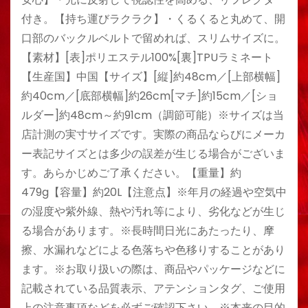
付き。【持ち運びラクラク】・くるくると丸めて、開
口部のバックルベルトで留めれば、スリムサイズに。
【素材】[表]ポリエステル100%[裏]TPUラミネート
【生産国】中国【サイズ】[縦]約48cm／[上部横幅]
約40cm／[底部横幅]約26cm[マチ]約15cm／[ショ
ルダー]約48cm～約91cm（調節可能）※サイズは当
店計測の実寸サイズです。実際の商品ならびにメーカ
ー表記サイズとは多少の誤差が生じる場合がございま
す。あらかじめご了承ください。【重量】約
479g【容量】約20L【注意点】※年月の経過や空気中
の湿度や紫外線、熱や汚れ等により、劣化などが生じ
る場合があります。※長時間日光にあたったり、摩
擦、水漏れなどによる色落ちや色移りすることがあり
ます。※お取り扱いの際は、商品やパッケージなどに
記載されている品質表示、アテンションタグ、ご使用
上の注意事項などを必ずご確認下さい。※本来の目的