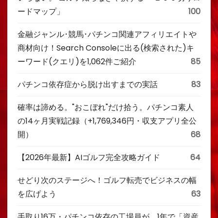
ードマップ」
100
金融ジャンル･競馬･パチンコ関連アフィリエイトや
商材向け！Search Consoleに出る(検索された)キ
ーワード(クエリ)を1,062件ご紹介
85
パチンコ依存症から脱け出すまでの実話
83
確率は諦める。"おこぼれ"だけ拾う。パチンコ素人
の14ヶ月実戦記録（+1,769,346円・収支アプリ全公
開）
68
【2026年最新】AIゴルフ完全攻略ガイド
64
せどり次のステージへ！ゴルフ転売でビジネスの幅
を広げよう
63
手取り16万・パチンコ依存の工場員が、1年で「資産