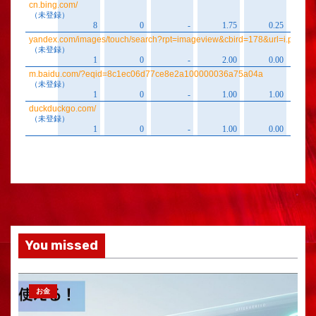
You missed
お金