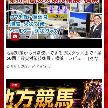
地震対策から日常使いできる防災グッズまで！第
30回「震災対策技術展」横浜・レビュー［そな
えるTV・高荷智也］
8月 1, 2026
Phi72110
お金