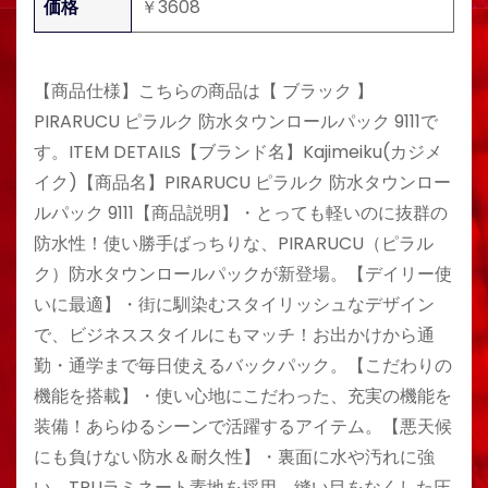
価格
￥3608
【商品仕様】こちらの商品は【 ブラック 】
PIRARUCU ピラルク 防水タウンロールパック 9111で
す。ITEM DETAILS【ブランド名】Kajimeiku(カジメ
イク)【商品名】PIRARUCU ピラルク 防水タウンロー
ルパック 9111【商品説明】・とっても軽いのに抜群の
防水性！使い勝手ばっちりな、PIRARUCU（ピラル
ク）防水タウンロールパックが新登場。【デイリー使
いに最適】・街に馴染むスタイリッシュなデザイン
で、ビジネススタイルにもマッチ！お出かけから通
勤・通学まで毎日使えるバックパック。【こだわりの
機能を搭載】・使い心地にこだわった、充実の機能を
装備！あらゆるシーンで活躍するアイテム。【悪天候
にも負けない防水＆耐久性】・裏面に水や汚れに強
い、TPUラミネート素地を採用。縫い目をなくした圧