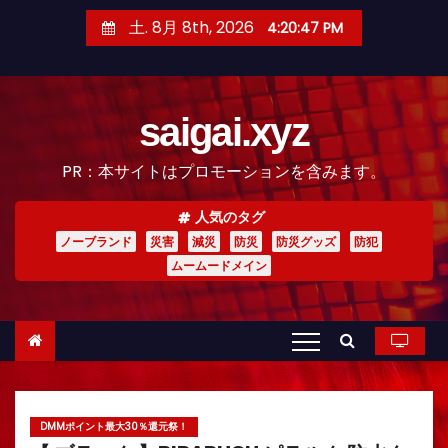
コ
土. 8月 8th, 2026
4:20:49 PM
ン
テ
ン
saigai.xyz
ツ
へ
PR：本サイトはプロモーションを含みます。
ス
キ
人気のタグ
ッ
ノーブランド
災害
減災
防災
防災グッズ
防犯
プ
ムームードメイン
DMMポイント最大30％還元祭！