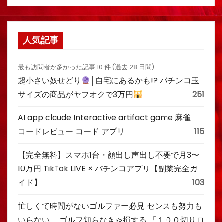
人気記事
最も訪問者が多かった記事 10 件 (過去 28 日間)
超小さい奴せどり
│自宅にあるかも!? パチンコ玉
サイズの商品がヤフオクで3万円
251
AI app claude Interactive artifact game 麻雀
コードレビュー コード アプリ
115
【完全無料】スマホ1台・顔出し声出し不要で月3〜
10万円 TikTok LIVE × パチンコアプリ【副業完全ガ
イド】
103
忙しくて時間がないゴルファー必見 センスも努力も
いらない。 ゴルフ知らなきゃ損する 「１００切りロ