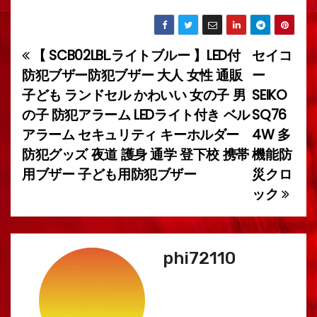
【 SCB02LBL.ライトブルー 】LED付
セイコ
投
防犯ブザー防犯ブザー 大人 女性 通販
ー
稿
子ども ランドセル かわいい 女の子 男
SEIKO
の子 防犯アラーム LEDライト付き ベル
SQ76
ナ
アラーム セキュリティ キーホルダー
4W 多
ビ
防犯グッズ 夜道 護身 通学 登下校 携帯
機能防
用ブザー 子ども用防犯ブザー
災クロ
ゲ
ック
ー
シ
phi72110
ョ
ン