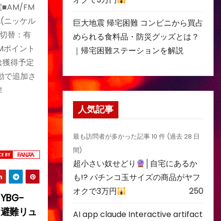
AM/FM
池(ニッケル
巨大地震 帰宅困難 コンビニから買占
量切替：有
められる食料品・防災グッズとは？
MMポイント
｜帰宅困難ステーションを解説
は獲得予定
動で追加さ
！
人気記事
最も訪問者が多かった記事 10 件 (過去 28 日
間)
超小さい奴せどり
│自宅にあるか
も!? パチンコ玉サイズの商品がヤフ
オクで3万円
250
 YBG-
 避難リュ
AI app claude Interactive artifact