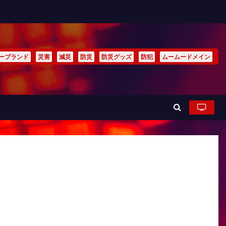
ーブランド
災害
減災
防災
防災グッズ
防犯
ムームードメイン