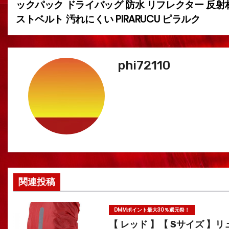
稿
ックパック ドライバッグ 防水 リフレクター 反射材
ストベルト 汚れにくい PIRARUCU ピラルク
ナ
ビ
ゲ
phi72110
ー
シ
ョ
ン
関連投稿
DMMポイント最大30％還元祭！
【 レッド 】【 Sサイズ 】リ