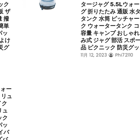
ュック
タージャグ 5.5Lウォ
販 ザ
グ 折りたたみ 通販 水
 撥
タンク 水筒 ピッチャー
簡単
ク ウォータータンク コ
パッ
容量 キャンプ おしゃれ
雨よけ
み式 ジャグ 部活 スポ
災グ
品 ピクニック 防災グ
11月 12, 2023
Phi72110
フォー
トリュ
イク
リュ
ック
パッ
イバ
ズバ