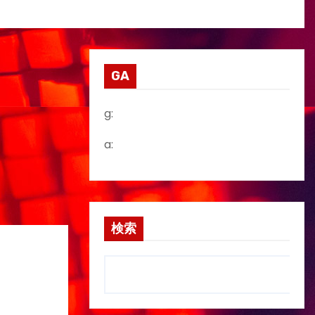
GA
g:
a:
検索