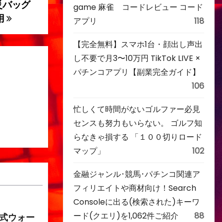
災バッグ
game 麻雀 コードレビュー コード
用
アプリ
118
【完全無料】スマホ1台・顔出し声出
し不要で月3〜10万円 TikTok LIVE ×
パチンコアプリ【副業完全ガイド】
106
忙しくて時間がないゴルファー必見
センスも努力もいらない。 ゴルフ知
らなきゃ損する 「１００切りロード
マップ」
102
金融ジャンル･競馬･パチンコ関連ア
フィリエイトや商材向け！Search
Consoleに出る(検索された)キーワ
ード(クエリ)を1,062件ご紹介
88
み式ウォー