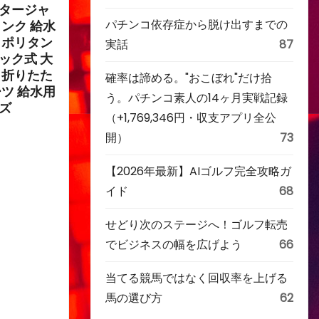
ータージャ
パチンコ依存症から脱け出すまでの
タンク 給水
 ポリタン
実話
87
ック式 大
 折りたた
確率は諦める。"おこぼれ"だけ拾
ーツ 給水用
う。パチンコ素人の14ヶ月実戦記録
ッズ
（+1,769,346円・収支アプリ全公
開）
73
【2026年最新】AIゴルフ完全攻略ガ
イド
68
せどり次のステージへ！ゴルフ転売
でビジネスの幅を広げよう
66
当てる競馬ではなく回収率を上げる
馬の選び方
62