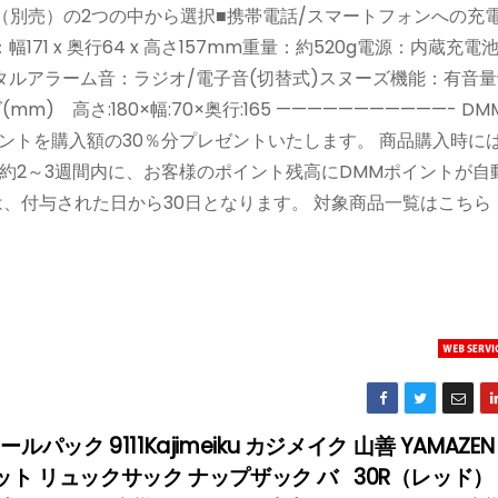
別売）の2つの中から選択■携帯電話/スマートフォンへの充電■
71 x 奥行64 x 高さ157mm重量：約520g電源：内蔵充電
ジタルアラーム音：ラジオ/電子音(切替式)スヌーズ機能：有音
 高さ:180×幅:70×奥行:165 ———————————- D
イントを購入額の30％分プレゼントいたします。 商品購入時に
約2～3週間内に、お客様のポイント残高にDMMポイントが自
、付与された日から30日となります。 対象商品一覧はこちら
ルパック 9111Kajimeiku カジメイク
山善 YAMAZEN
ット リュックサック ナップザック バ
30R（レッド）