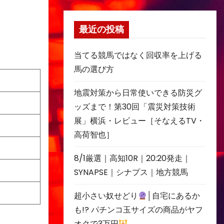
最近の投稿
当てる競馬ではなく回収率を上げる
馬の選び方
地震対策から日常使いできる防災グ
ッズまで！第30回「震災対策技術
展」横浜・レビュー［そなえるTV・
高荷智也］
8/1厳選｜高知10R｜20:20発走｜
SYNAPSE｜シナプス｜地方競馬
超小さい奴せどり
│自宅にあるか
も!? パチンコ玉サイズの商品がヤフ
オクで3万円