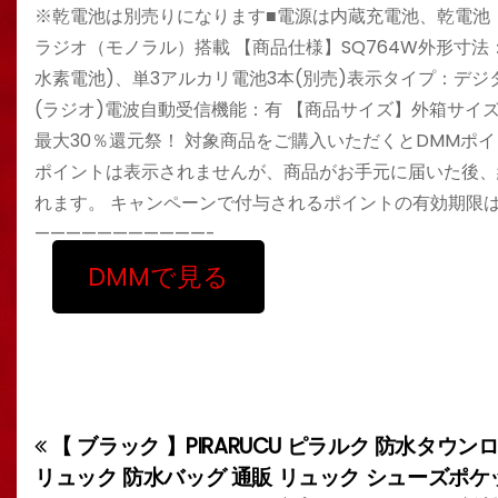
※乾電池は別売りになります■電源は内蔵充電池、乾電池（
ラジオ（モノラル）搭載 【商品仕様】SQ764W外形寸法：幅1
水素電池)、単3アルカリ電池3本(別売)表示タイプ：デ
(ラジオ)電波自動受信機能：有 【商品サイズ】外箱サイズ(mm)
最大30％還元祭！ 対象商品をご購入いただくとDMMポ
ポイントは表示されませんが、商品がお手元に届いた後、
れます。 キャンペーンで付与されるポイントの有効期限は
———————————-
DMMで見る
【 ブラック 】PIRARUCU ピラルク 防水タウンロー
投
リュック 防水バッグ 通販 リュック シューズポケ