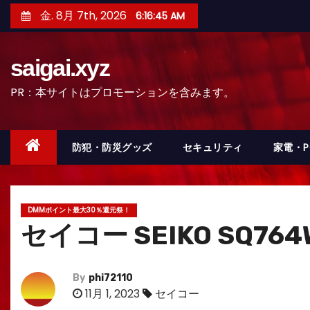
コ
金. 8月 7th, 2026
6:16:46 AM
ン
テ
saigai.xyz
ン
ツ
PR：本サイトはプロモーションを含みます。
へ
ス
キ
防犯・防災グッズ
セキュリティ
家電・
ッ
プ
DMMポイント最大30％還元祭！
セイコー SEIKO SQ7
By
phi72110
11月 1, 2023
セイコー