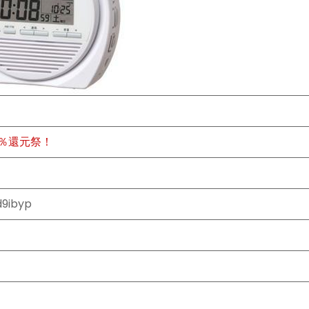
4
0％還元祭！
d9ibyp