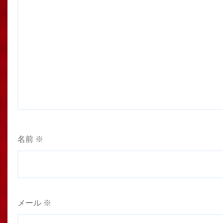
名前
※
メール
※