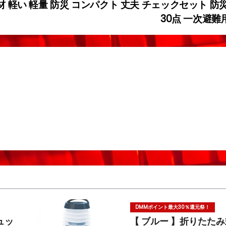
 軽い 軽量 防災 コンパクト 丈夫 チェ
ックセット 防
30点 一次避難
DMMポイント最大30％還元祭！
ュッ
【 ブルー 】折りたた