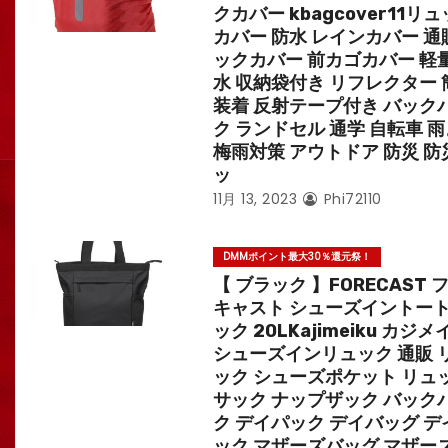
クカバー kbagcover11リ
カバー 防水 レインカバー 通
ックカバー 前カゴカバー 軽量
水 収納袋付き リフレクター 
装着 反射テープ付き バック
ク ランドセル 通学 自転車 
梅雨対策 アウトドア 防災 防
ッ
11月 13, 2023
Phi72110
DMMポイント最大30％還元祭！
【 ブラック 】FORECAST 
キャスト シューズイントー
ック 20LKajimeiku カジメ
シューズインリュック 通販 
ック シューズポケット リュ
サック ナップザック バック
ク デイパック デイバッグ デ
ック マザーズバッグ マザー