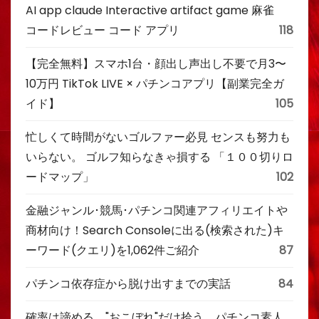
AI app claude Interactive artifact game 麻雀
コードレビュー コード アプリ
118
【完全無料】スマホ1台・顔出し声出し不要で月3〜
10万円 TikTok LIVE × パチンコアプリ【副業完全ガ
イド】
105
忙しくて時間がないゴルファー必見 センスも努力も
いらない。 ゴルフ知らなきゃ損する 「１００切りロ
ードマップ」
102
金融ジャンル･競馬･パチンコ関連アフィリエイトや
商材向け！Search Consoleに出る(検索された)キ
ーワード(クエリ)を1,062件ご紹介
87
パチンコ依存症から脱け出すまでの実話
84
確率は諦める。"おこぼれ"だけ拾う。パチンコ素人