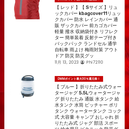
【 レッド 】【 Sサイズ 】リュ
ックカバー kbagcover11リュッ
クカバー 防水 レインカバー 通
販 ザックカバー 前カゴカバー
軽量 撥水 収納袋付き リフレク
ター 簡単装着 反射テープ付き
バックパック ランドセル 通学
自転車 雨よけ 梅雨対策 アウト
ドア 防災 防災グッ
11月 13, 2023
Phi72110
DMMポイント最大30％還元祭！
【 ブルー 】折りたたみ式ウォー
タージャグ 5.5Lウォータージャ
グ 折りたたみ 通販 水タンク 給
水タンク 水筒 ピッチャー ポリ
タンク ウォータータンク コック
式 大容量 キャンプ おしゃれ 折
りたたみ式 ジャグ 部活 スポー