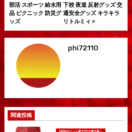
部活 スポーツ 給水用
下校 夜道 反射グッズ 交
ョ
品 ピクニック 防災グ
通安全グッズ キラキラ
ッズ
リトルミィ
ン
phi72110
関連投稿
DMMポイント最大30％還元祭！