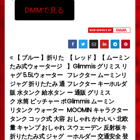
DMMで見る
【 ブルー 】折りた
【 レッド 】【 ムーミン
投
たみ式ウォータージ
】Glimmis グリミス リ
稿
ャグ 5.5Lウォーター
フレクター ムーミンリ
ジャグ 折りたたみ 通
フレクター キーホルダ
ナ
販 水タンク 給水タン
ー 通販 グリミス
ビ
ク 水筒 ピッチャー ポ
Glimmis ムーミン
リタンク ウォーター
MOOMIN キャラクター
ゲ
タンク コック式 大容
おしゃれ かわいい 北欧
ー
量 キャンプ おしゃれ
スウェーデン 反射板キ
折りたたみ式 ジャグ
ーホルダー 交通安全 登
シ