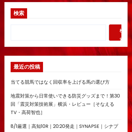
検索
検
索
最近の投稿
当てる競馬ではなく回収率を上げる馬の選び方
地震対策から日常使いできる防災グッズまで！第30
回「震災対策技術展」横浜・レビュー［そなえる
TV・高荷智也］
8/1厳選｜高知10R｜20:20発走｜SYNAPSE｜シナプ