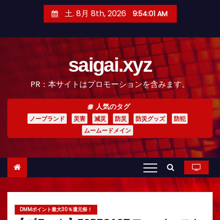
コ
土. 8月 8th, 2026
9:54:03 AM
ン
テ
ン
saigai.xyz
ツ
へ
PR：本サイトはプロモーションを含みます。
ス
キ
人気のタグ
ッ
ノーブランド
災害
減災
防災
防災グッズ
防犯
プ
ムームードメイン
DMMポイント最大30％還元祭！