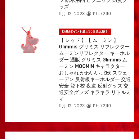
ツ 給水用品 ピクニック 防災グ
ッズ
11月 12, 2023
Phi72110
DMMポイント最大30％還元祭！
【 レッド 】【 ムーミン 】
Glimmis グリミス リフレクター
ムーミンリフレクター キーホル
ダー 通販 グリミス Glimmis ム
ーミン MOOMIN キャラクター
おしゃれ かわいい 北欧 スウェ
ーデン 反射板キーホルダー 交通
安全 登下校 夜道 反射グッズ 交
通安全グッズ キラキラ リトルミ
ィ
11月 12, 2023
Phi72110