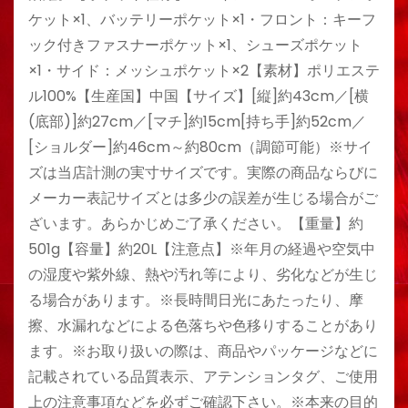
ケット×1、バッテリーポケット×1・フロント：キーフ
ック付きファスナーポケット×1、シューズポケット
×1・サイド：メッシュポケット×2【素材】ポリエステ
ル100%【生産国】中国【サイズ】[縦]約43cm／[横
(底部)]約27cm／[マチ]約15cm[持ち手]約52cm／
[ショルダー]約46cm～約80cm（調節可能）※サイ
ズは当店計測の実寸サイズです。実際の商品ならびに
メーカー表記サイズとは多少の誤差が生じる場合がご
ざいます。あらかじめご了承ください。【重量】約
501g【容量】約20L【注意点】※年月の経過や空気中
の湿度や紫外線、熱や汚れ等により、劣化などが生じ
る場合があります。※長時間日光にあたったり、摩
擦、水漏れなどによる色落ちや色移りすることがあり
ます。※お取り扱いの際は、商品やパッケージなどに
記載されている品質表示、アテンションタグ、ご使用
上の注意事項などを必ずご確認下さい。※本来の目的