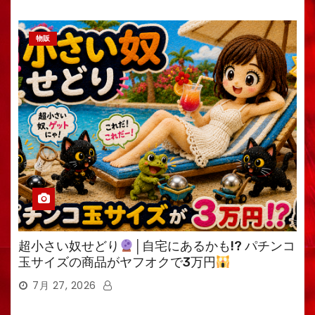
物販
超小さい奴せどり
│自宅にあるかも!? パチンコ
玉サイズの商品がヤフオクで3万円
7月 27, 2026