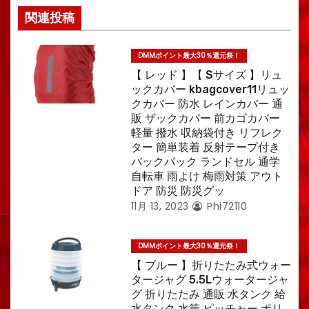
関連投稿
DMMポイント最大30％還元祭！
【 レッド 】【 Sサイズ 】リュ
ックカバー kbagcover11リュッ
クカバー 防水 レインカバー 通
販 ザックカバー 前カゴカバー
軽量 撥水 収納袋付き リフレク
ター 簡単装着 反射テープ付き
バックパック ランドセル 通学
自転車 雨よけ 梅雨対策 アウト
ドア 防災 防災グッ
11月 13, 2023
Phi72110
DMMポイント最大30％還元祭！
【 ブルー 】折りたたみ式ウォー
タージャグ 5.5Lウォータージャ
グ 折りたたみ 通販 水タンク 給
水タンク 水筒 ピッチャー ポリ