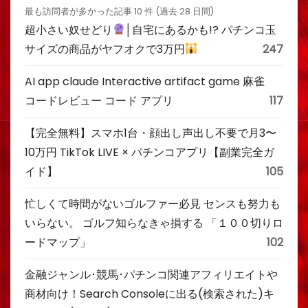
最も訪問者が多かった記事 10 件 (過去 28 日間)
超小さい奴せどり
│自宅にあるかも!? パチンコ玉
サイズの商品がヤフオクで3万円
247
AI app claude Interactive artifact game 麻雀
コードレビュー コード アプリ
117
【完全無料】スマホ1台・顔出し声出し不要で月3〜
10万円 TikTok LIVE × パチンコアプリ【副業完全ガ
イド】
105
忙しくて時間がないゴルファー必見 センスも努力も
いらない。 ゴルフ知らなきゃ損する 「１００切りロ
ードマップ」
102
金融ジャンル･競馬･パチンコ関連アフィリエイトや
商材向け！Search Consoleに出る(検索された)キ