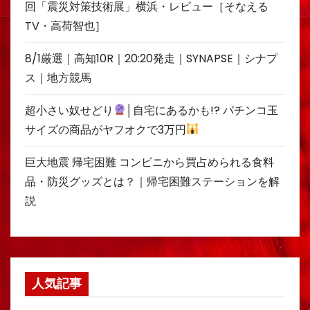
回「震災対策技術展」横浜・レビュー［そなえる
TV・高荷智也］
8/1厳選｜高知10R｜20:20発走｜SYNAPSE｜シナプ
ス｜地方競馬
超小さい奴せどり
│自宅にあるかも!? パチンコ玉
サイズの商品がヤフオクで3万円
巨大地震 帰宅困難 コンビニから買占められる食料
品・防災グッズとは？｜帰宅困難ステーションを解
説
人気記事