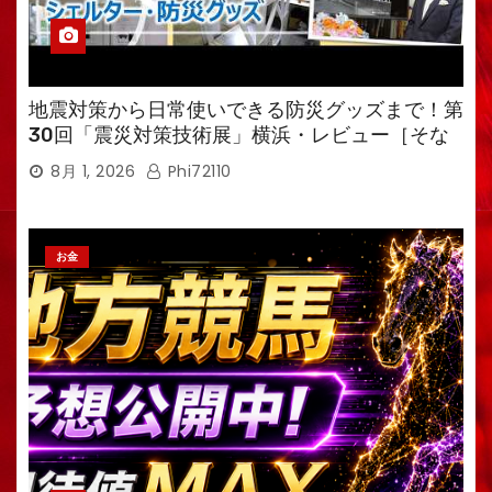
地震対策から日常使いできる防災グッズまで！第
30回「震災対策技術展」横浜・レビュー［そな
えるTV・高荷智也］
8月 1, 2026
Phi72110
お金