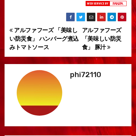
アルファフーズ 「美味し
アルファフーズ
投
い防災食」 ハンバーグ煮込
「美味しい防災
稿
みトマトソース
食」 豚汁
ナ
ビ
phi72110
ゲ
ー
シ
ョ
ン