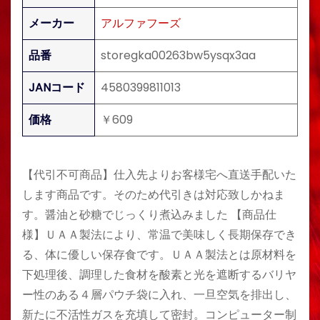
メーカー
アルファフーズ
品番
storegka00263bw5ysqx3aa
JANコード
4580399811013
価格
￥609
【代引不可商品】仕入先よりお客様宅へ直送手配いた
します商品です。そのため代引きは対応致しかねま
す。醤油と砂糖でじっくり煮込みました 【商品仕
様】ＵＡＡ製法により、常温で美味しく長期保存でき
る、体に優しい保存食です。ＵＡＡ製法とは原材料を
下処理後、調理した食材を酸素と光を遮断するバリヤ
ー性のある４層パウチ袋に入れ、一旦空気を排出し、
新たに不活性ガスを充填して密封。コンピューター制