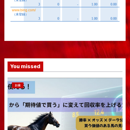
You missed
お金