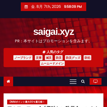
コ
金. 8月 7th, 2026
9:58:10 PM
ン
テ
ン
saigai.xyz
ツ
へ
PR：本サイトはプロモーションを含みます。
ス
キ
人気のタグ
ッ
ノーブランド
災害
減災
防災
防災グッズ
防犯
プ
ムームードメイン
DMMポイント最大30％還元祭！