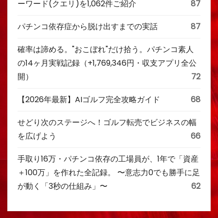
ーワード(クエリ)を1,062件ご紹介
87
パチンコ依存症から脱け出すまでの実話
87
確率は諦める。"おこぼれ"だけ拾う。パチンコ素人
の14ヶ月実戦記録（+1,769,346円・収支アプリ全公
開）
72
【2026年最新】AIゴルフ完全攻略ガイド
68
せどり次のステージへ！ゴルフ転売でビジネスの幅
を広げよう
66
手取り16万・パチンコ依存の工場員が、1年で「資産
＋100万」を作れた全記録。 〜意志力0でも勝手に足
が動く「3秒の仕組み」〜
62