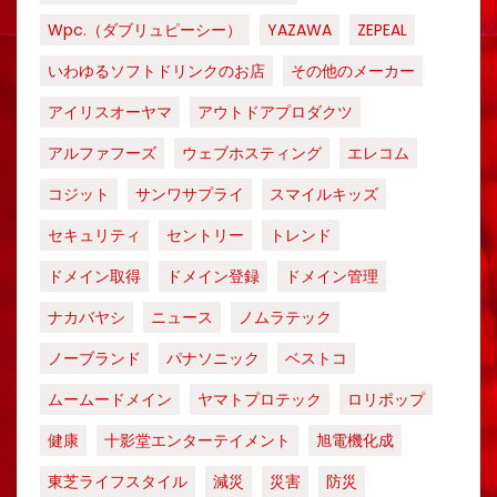
Wpc.（ダブリュピーシー）
YAZAWA
ZEPEAL
いわゆるソフトドリンクのお店
その他のメーカー
アイリスオーヤマ
アウトドアプロダクツ
アルファフーズ
ウェブホスティング
エレコム
コジット
サンワサプライ
スマイルキッズ
セキュリティ
セントリー
トレンド
ドメイン取得
ドメイン登録
ドメイン管理
ナカバヤシ
ニュース
ノムラテック
ノーブランド
パナソニック
ベストコ
ムームードメイン
ヤマトプロテック
ロリポップ
健康
十影堂エンターテイメント
旭電機化成
東芝ライフスタイル
減災
災害
防災