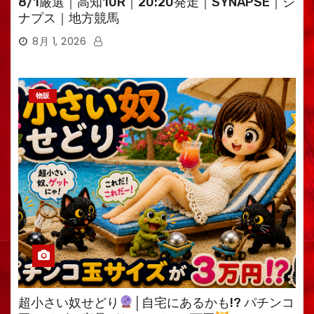
8/1厳選｜高知10R｜20:20発走｜SYNAPSE｜シ
ナプス｜地方競馬
8月 1, 2026
物販
超小さい奴せどり
│自宅にあるかも!? パチンコ