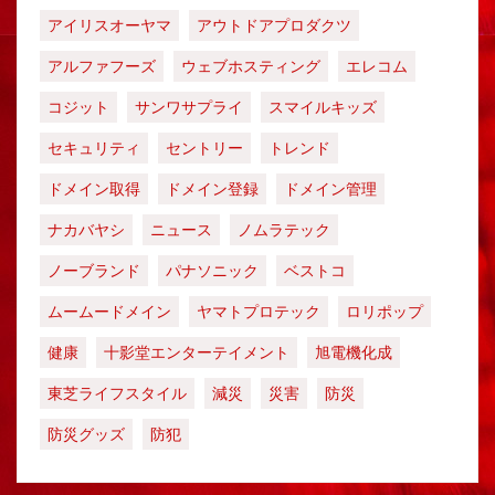
アイリスオーヤマ
アウトドアプロダクツ
アルファフーズ
ウェブホスティング
エレコム
コジット
サンワサプライ
スマイルキッズ
セキュリティ
セントリー
トレンド
ドメイン取得
ドメイン登録
ドメイン管理
ナカバヤシ
ニュース
ノムラテック
ノーブランド
パナソニック
ベストコ
ムームードメイン
ヤマトプロテック
ロリポップ
健康
十影堂エンターテイメント
旭電機化成
東芝ライフスタイル
減災
災害
防災
防災グッズ
防犯