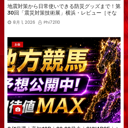
地震対策から日常使いできる防災グッズまで！第
30回「震災対策技術展」横浜・レビュー［そな
えるTV・高荷智也］
8月 1, 2026
Phi72110
お金