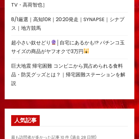
TV・高荷智也］
8/1厳選｜高知10R｜20:20発走｜SYNAPSE｜シナプ
ス｜地方競馬
超小さい奴せどり
│自宅にあるかも!? パチンコ玉
サイズの商品がヤフオクで3万円
巨大地震 帰宅困難 コンビニから買占められる食料
品・防災グッズとは？｜帰宅困難ステーションを解
説
人気記事
最も訪問者が多かった記事 10 件 (過去 28 日間)