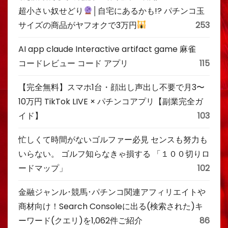
超小さい奴せどり
│自宅にあるかも!? パチンコ玉
サイズの商品がヤフオクで3万円
253
AI app claude Interactive artifact game 麻雀
コードレビュー コード アプリ
115
【完全無料】スマホ1台・顔出し声出し不要で月3〜
10万円 TikTok LIVE × パチンコアプリ【副業完全ガ
イド】
103
忙しくて時間がないゴルファー必見 センスも努力も
いらない。 ゴルフ知らなきゃ損する 「１００切りロ
ードマップ」
102
金融ジャンル･競馬･パチンコ関連アフィリエイトや
商材向け！Search Consoleに出る(検索された)キ
ーワード(クエリ)を1,062件ご紹介
86