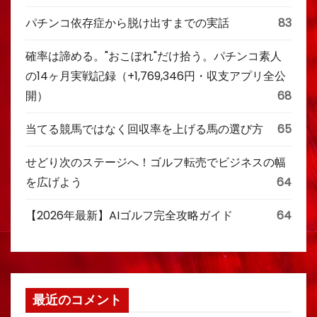
パチンコ依存症から脱け出すまでの実話
83
確率は諦める。"おこぼれ"だけ拾う。パチンコ素人
の14ヶ月実戦記録（+1,769,346円・収支アプリ全公
開）
68
当てる競馬ではなく回収率を上げる馬の選び方
65
せどり次のステージへ！ゴルフ転売でビジネスの幅
を広げよう
64
【2026年最新】AIゴルフ完全攻略ガイド
64
最近のコメント