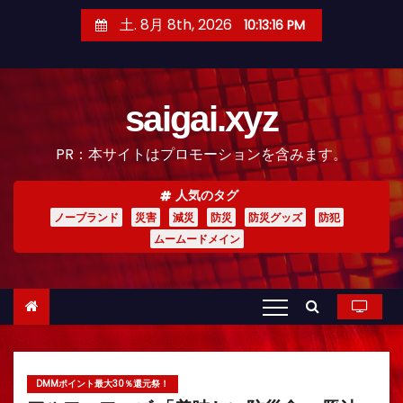
コ
土. 8月 8th, 2026
10:13:17 PM
ン
テ
ン
saigai.xyz
ツ
へ
PR：本サイトはプロモーションを含みます。
ス
キ
人気のタグ
ッ
ノーブランド
災害
減災
防災
防災グッズ
防犯
プ
ムームードメイン
DMMポイント最大30％還元祭！