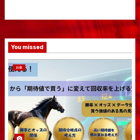
You missed
お金