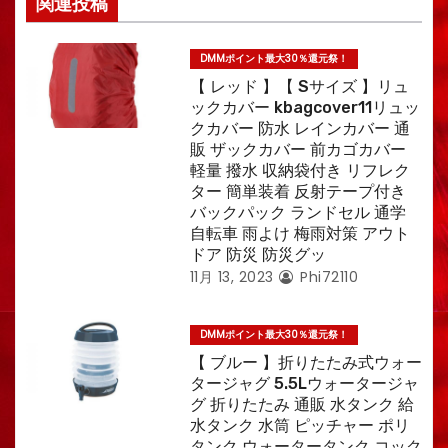
関連投稿
DMMポイント最大30％還元祭！
【 レッド 】【 Sサイズ 】リュ
ックカバー kbagcover11リュッ
クカバー 防水 レインカバー 通
販 ザックカバー 前カゴカバー
軽量 撥水 収納袋付き リフレク
ター 簡単装着 反射テープ付き
バックパック ランドセル 通学
自転車 雨よけ 梅雨対策 アウト
ドア 防災 防災グッ
11月 13, 2023
Phi72110
DMMポイント最大30％還元祭！
【 ブルー 】折りたたみ式ウォー
タージャグ 5.5Lウォータージャ
グ 折りたたみ 通販 水タンク 給
水タンク 水筒 ピッチャー ポリ
タンク ウォータータンク コック