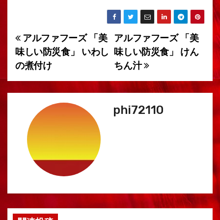
アルファフーズ 「美
アルファフーズ 「美
投
味しい防災食」 いわし
味しい防災食」 けん
稿
の煮付け
ちん汁
ナ
ビ
phi72110
ゲ
ー
シ
ョ
ン