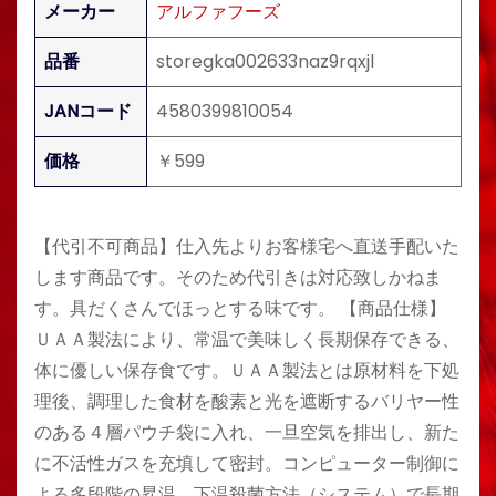
メーカー
アルファフーズ
品番
storegka002633naz9rqxjl
JANコード
4580399810054
価格
￥599
【代引不可商品】仕入先よりお客様宅へ直送手配いた
します商品です。そのため代引きは対応致しかねま
す。具だくさんでほっとする味です。 【商品仕様】
ＵＡＡ製法により、常温で美味しく長期保存できる、
体に優しい保存食です。ＵＡＡ製法とは原材料を下処
理後、調理した食材を酸素と光を遮断するバリヤー性
のある４層パウチ袋に入れ、一旦空気を排出し、新た
に不活性ガスを充填して密封。コンピューター制御に
よる多段階の昇温、下温殺菌方法（システム）で長期