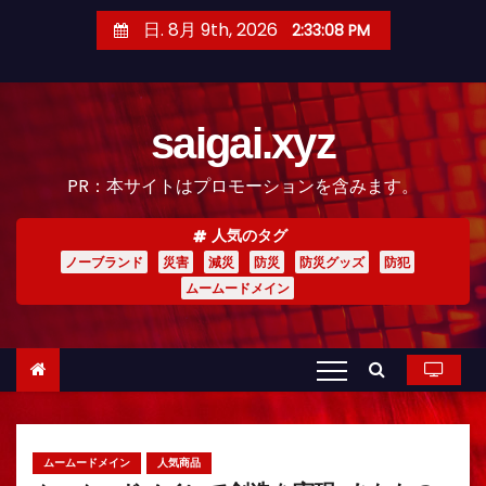
コ
日. 8月 9th, 2026
2:33:09 PM
ン
テ
ン
saigai.xyz
ツ
へ
PR：本サイトはプロモーションを含みます。
ス
キ
人気のタグ
ッ
ノーブランド
災害
減災
防災
防災グッズ
防犯
プ
ムームードメイン
ムームードメイン
人気商品