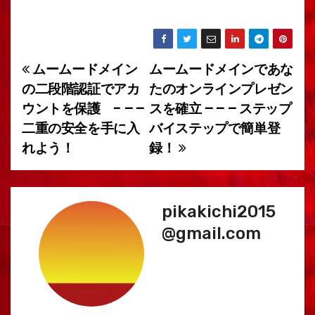
ムームードメイン
ムームードメインであな
投
の二段階認証でアカ
たのオンラインプレゼン
稿
ウントを保護 - – –
スを確立 – – – ステップ
二重の安全を手に入
バイステップで簡単登
ナ
れよう！
録！
ビ
ゲ
pikakichi2015
ー
@gmail.com
シ
ョ
ン