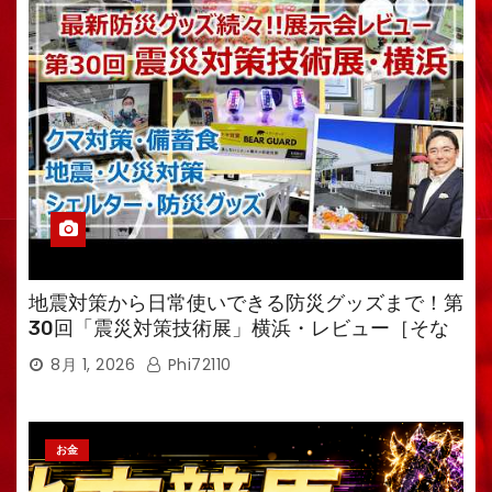
地震対策から日常使いできる防災グッズまで！第
30回「震災対策技術展」横浜・レビュー［そな
えるTV・高荷智也］
8月 1, 2026
Phi72110
お金