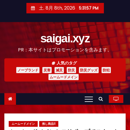
コ
土. 8月 8th, 2026
5:31:58 PM
ン
テ
ン
saigai.xyz
ツ
へ
PR：本サイトはプロモーションを含みます。
ス
キ
人気のタグ
ッ
ノーブランド
災害
減災
防災
防災グッズ
防犯
プ
ムームードメイン
ムームードメイン
推し商品II