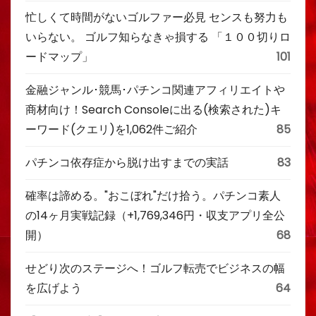
忙しくて時間がないゴルファー必見 センスも努力も
いらない。 ゴルフ知らなきゃ損する 「１００切りロ
ードマップ」
101
金融ジャンル･競馬･パチンコ関連アフィリエイトや
商材向け！Search Consoleに出る(検索された)キ
ーワード(クエリ)を1,062件ご紹介
85
パチンコ依存症から脱け出すまでの実話
83
確率は諦める。"おこぼれ"だけ拾う。パチンコ素人
の14ヶ月実戦記録（+1,769,346円・収支アプリ全公
開）
68
せどり次のステージへ！ゴルフ転売でビジネスの幅
を広げよう
64