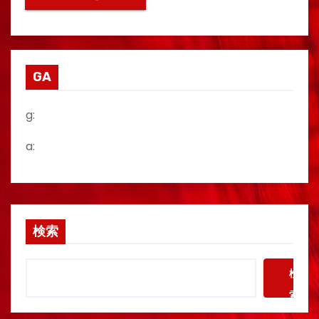
GA
g:
a:
検索
検
索