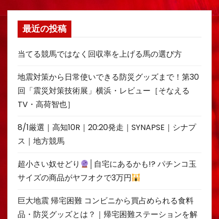
最近の投稿
当てる競馬ではなく回収率を上げる馬の選び方
地震対策から日常使いできる防災グッズまで！第30
回「震災対策技術展」横浜・レビュー［そなえる
TV・高荷智也］
8/1厳選｜高知10R｜20:20発走｜SYNAPSE｜シナプ
ス｜地方競馬
超小さい奴せどり
│自宅にあるかも!? パチンコ玉
サイズの商品がヤフオクで3万円
巨大地震 帰宅困難 コンビニから買占められる食料
品・防災グッズとは？｜帰宅困難ステーションを解