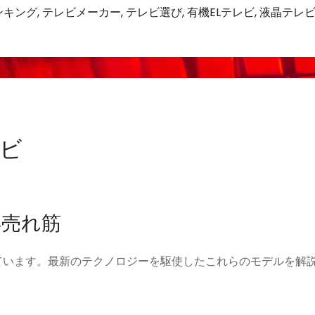
ンキング
,
テレビメーカー
,
テレビ選び
,
有機ELテレビ
,
液晶テレ
レビ
年売れ筋
ています。最新のテクノロジーを駆使したこれらのモデルを解