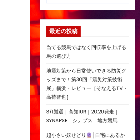
最近の投稿
当てる競馬ではなく回収率を上げる
馬の選び方
地震対策から日常使いできる防災グ
ッズまで！第30回「震災対策技術
展」横浜・レビュー［そなえるTV・
高荷智也］
8/1厳選｜高知10R｜20:20発走｜
SYNAPSE｜シナプス｜地方競馬
超小さい奴せどり
│自宅にあるか