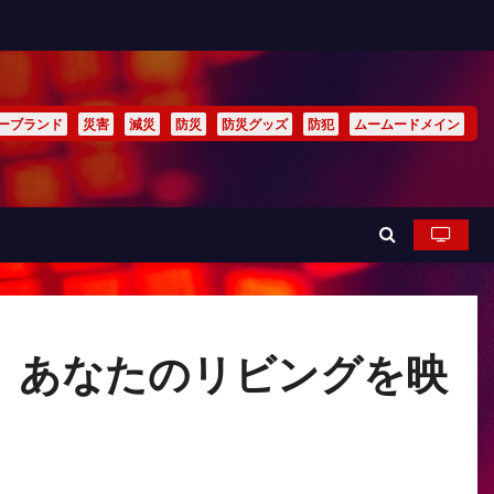
ーブランド
災害
減災
防災
防災グッズ
防犯
ムームードメイン
で、あなたのリビングを映