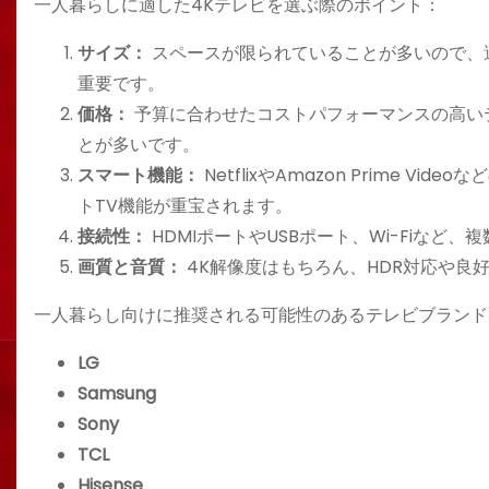
一人暮らしに適した4Kテレビを選ぶ際のポイント：
サイズ：
スペースが限られていることが多いので、適
重要です。
価格：
予算に合わせたコストパフォーマンスの高い
とが多いです。
スマート機能：
NetflixやAmazon Prime
トTV機能が重宝されます。
接続性：
HDMIポートやUSBポート、Wi-Fiな
画質と音質：
4K解像度はもちろん、HDR対応や良
一人暮らし向けに推奨される可能性のあるテレビブランド
LG
Samsung
Sony
TCL
Hisense