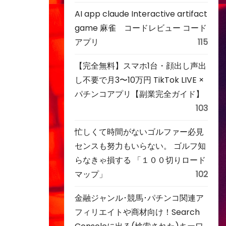
AI app claude Interactive artifact
game 麻雀 コードレビュー コード
アプリ
115
【完全無料】スマホ1台・顔出し声出
し不要で月3〜10万円 TikTok LIVE ×
パチンコアプリ【副業完全ガイド】
103
忙しくて時間がないゴルファー必見
センスも努力もいらない。 ゴルフ知
らなきゃ損する 「１００切りロード
マップ」
102
金融ジャンル･競馬･パチンコ関連ア
フィリエイトや商材向け！Search