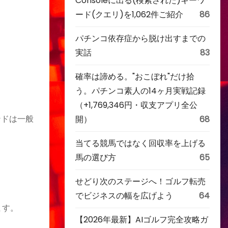
Consoleに出る(検索された)キーワ
ード(クエリ)を1,062件ご紹介
86
パチンコ依存症から脱け出すまでの
実話
83
確率は諦める。"おこぼれ"だけ拾
う。パチンコ素人の14ヶ月実戦記録
（+1,769,346円・収支アプリ全公
ンドは一般
開）
68
当てる競馬ではなく回収率を上げる
馬の選び方
65
せどり次のステージへ！ゴルフ転売
でビジネスの幅を広げよう
64
ます。
【2026年最新】AIゴルフ完全攻略ガ