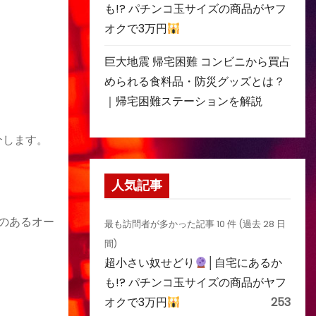
も!? パチンコ玉サイズの商品がヤフ
オクで3万円
巨大地震 帰宅困難 コンビニから買占
められる食料品・防災グッズとは？
｜帰宅困難ステーションを解説
介します。
人気記事
感のあるオー
最も訪問者が多かった記事 10 件 (過去 28 日
間)
超小さい奴せどり
│自宅にあるか
も!? パチンコ玉サイズの商品がヤフ
オクで3万円
253