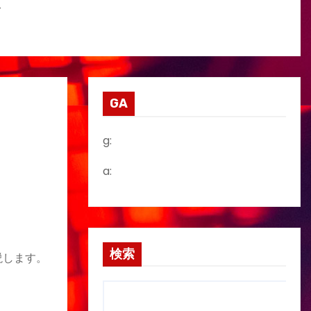
ビ
GA
g:
a:
検索
説します。