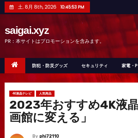
コ
土. 8月 8th, 2026
10:45:54 PM
ン
テ
saigai.xyz
ン
ツ
PR：本サイトはプロモーションを含みます。
へ
ス
キ
防犯・防災グッズ
セキュリティ
家電・
ッ
プ
4K液晶テレビ
人気商品
2023年おすすめ4K
画館に変える」
By
phi72110