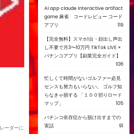
AI app claude Interactive artifact
game 麻雀 コードレビュー コード
アプリ
119
【完全無料】スマホ1台・顔出し声出
し不要で月3〜10万円 TikTok LIVE ×
パチンコアプリ【副業完全ガイド】
106
忙しくて時間がないゴルファー必見
センスも努力もいらない。 ゴルフ知
く
らなきゃ損する 「１００切りロード
マップ」
105
パチンコ依存症から脱け出すまでの
実話
91
レーダーに