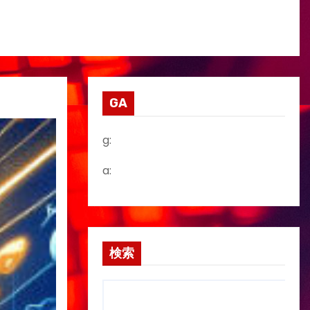
GA
g:
a:
検索