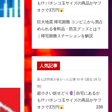
も!? パチンコ玉サイズの商品がヤフ
オクで3万円
巨大地震 帰宅困難 コンビニから買占
められる食料品・防災グッズとは？
｜帰宅困難ステーションを解説
人気記事
最も訪問者が多かった記事 10 件 (過去 28 日
間)
超小さい奴せどり
│自宅にあるか
も!? パチンコ玉サイズの商品がヤフ
オクで3万円
236