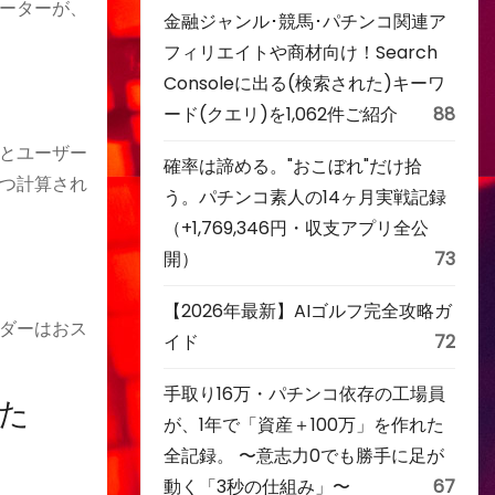
ーターが、
金融ジャンル･競馬･パチンコ関連ア
フィリエイトや商材向け！Search
Consoleに出る(検索された)キーワ
ード(クエリ)を1,062件ご紹介
88
とユーザー
確率は諦める。"おこぼれ"だけ拾
つ計算され
う。パチンコ素人の14ヶ月実戦記録
（+1,769,346円・収支アプリ全公
開）
73
【2026年最新】AIゴルフ完全攻略ガ
ダーはおス
イド
72
手取り16万・パチンコ依存の工場員
た
が、1年で「資産＋100万」を作れた
全記録。 〜意志力0でも勝手に足が
動く「3秒の仕組み」〜
67