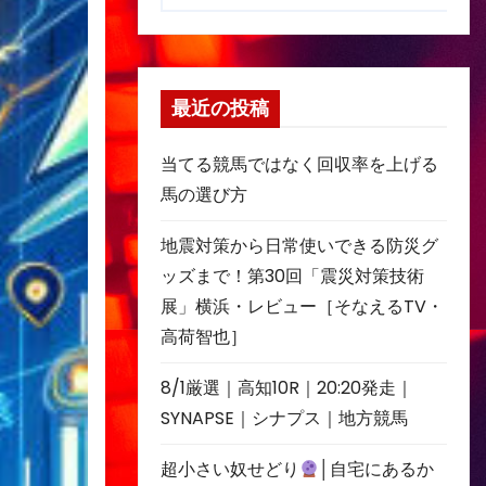
最近の投稿
当てる競馬ではなく回収率を上げる
馬の選び方
地震対策から日常使いできる防災グ
ッズまで！第30回「震災対策技術
展」横浜・レビュー［そなえるTV・
高荷智也］
8/1厳選｜高知10R｜20:20発走｜
SYNAPSE｜シナプス｜地方競馬
超小さい奴せどり
│自宅にあるか