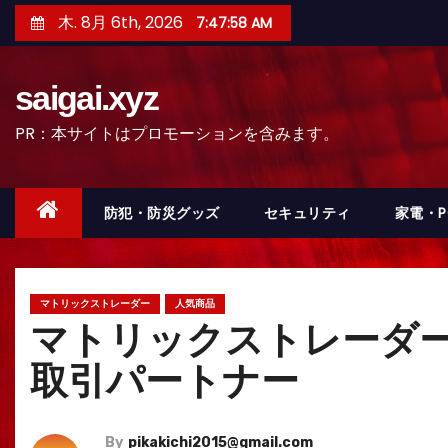
コ
木. 8月 6th, 2026
7:48:00 AM
ン
テ
saigai.xyz
ン
ツ
PR：本サイトはプロモーションを含みます。
へ
ス
キ
防犯・防災グッズ
セキュリティ
家電・
ッ
プ
マトリックストレーダー
人気商品
マトリックストレーダー
取引パートナー
By
pikakichi2015@gmail.com