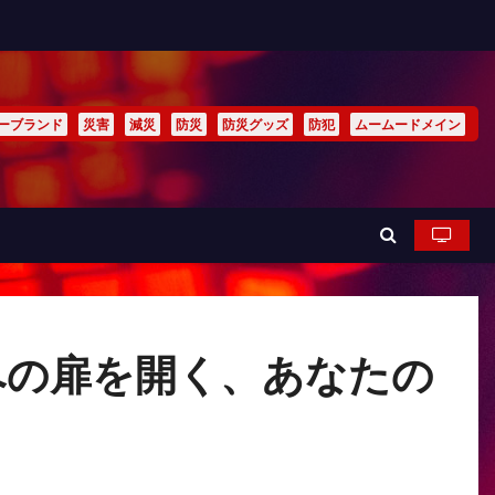
ーブランド
災害
減災
防災
防災グッズ
防犯
ムームードメイン
への扉を開く、あなたの