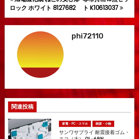
投
ロック ホワイト 8127682
ト K10613037
稿
ナ
phi72110
ビ
ゲ
ー
シ
ョ
ン
関連投稿
家電・PC・スマホ
雑貨・小物
サンワサプライ 耐震接着ゴム・
エコ（大） QL-68N