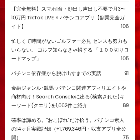
【完全無料】スマホ1台・顔出し声出し不要で月3〜
10万円 TikTok LIVE × パチンコアプリ【副業完全ガ
イド】
106
忙しくて時間がないゴルファー必見 センスも努力も
いらない。 ゴルフ知らなきゃ損する 「１００切りロ
ードマップ」
105
パチンコ依存症から脱け出すまでの実話
91
金融ジャンル･競馬･パチンコ関連アフィリエイトや
商材向け！Search Consoleに出る(検索された)キ
ーワード(クエリ)を1,062件ご紹介
89
確率は諦める。"おこぼれ"だけ拾う。パチンコ素人
の14ヶ月実戦記録（+1,769,346円・収支アプリ全公
開）
75