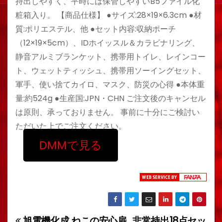
持出しやすく、平時には保管しやすいB5ファイル化
粧箱入り。 【商品仕様】 ●サイズ:28×19×6.3cm ●材
質:ポリエステル、他 ●セット内容:収納ポーチ
（12×19×5cm）、IDホイッスル＆カラビナリング、
静音アルミブランケット、携帯用トイレ、レインコー
ト、ウェットティッシュ、携帯用ソーイングセット、
軍手、使い捨てカイロ、マスク、防災の心得 ●本体重
量:約524g ●生産国:JPN・CHN ご注文後のキャンセル
は原則、承っておりません。 事前に十分にご検討い
ただいた上でご注文ください。
DMMで見る
旭電機化成 ねこの安心扉
非常持出18点セッ