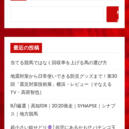
検
索
最近の投稿
当てる競馬ではなく回収率を上げる馬の選び方
地震対策から日常使いできる防災グッズまで！第30
回「震災対策技術展」横浜・レビュー［そなえる
TV・高荷智也］
8/1厳選｜高知10R｜20:20発走｜SYNAPSE｜シナプ
ス｜地方競馬
超小さい奴せどり
│自宅にあるかも!? パチンコ玉