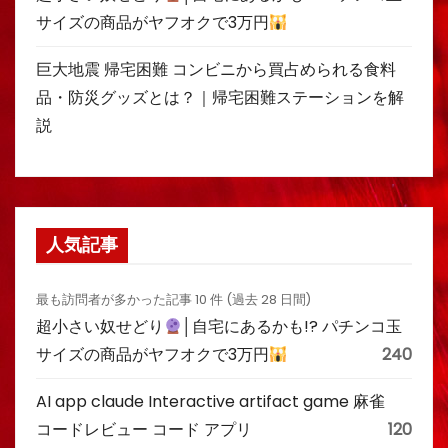
サイズの商品がヤフオクで3万円
巨大地震 帰宅困難 コンビニから買占められる食料
品・防災グッズとは？｜帰宅困難ステーションを解
説
人気記事
最も訪問者が多かった記事 10 件 (過去 28 日間)
超小さい奴せどり
│自宅にあるかも!? パチンコ玉
サイズの商品がヤフオクで3万円
240
AI app claude Interactive artifact game 麻雀
コードレビュー コード アプリ
120