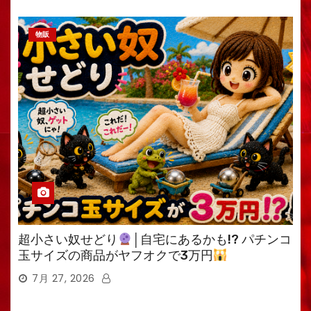
物販
超小さい奴せどり
│自宅にあるかも!? パチンコ
玉サイズの商品がヤフオクで3万円
7月 27, 2026