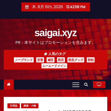
コ
木. 8月 6th, 2026
12:43:00 PM
ン
テ
ン
saigai.xyz
ツ
へ
PR：本サイトはプロモーションを含みます。
ス
キ
人気のタグ
ッ
ノーブランド
災害
減災
防災
防災グッズ
防犯
プ
ムームードメイン
日用品
雑貨・小物