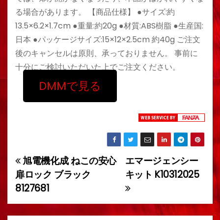
る場合があります。 【商品仕様】 ●サイズ:約
13.5×6.2×1.7cm ●重量:約20g ●材質:ABS樹脂 ●生産国:
日本 ●パッケージサイズ:15×12×2.5cm 約40g ご注文
後のキャンセルは原則、承っておりません。 事前に
十分にご検討いただいた上でご注文ください。
DMMで見る
旭電機化成 ねこの安心
エマージェンシー
投
扉ロック ブラック
キット K10312025
稿
8127681
ナ