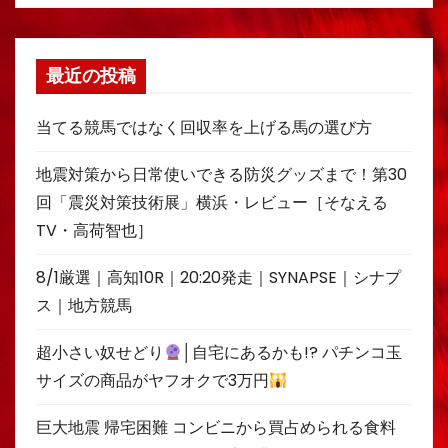
最近の投稿
当てる競馬ではなく回収率を上げる馬の選び方
地震対策から日常使いできる防災グッズまで！第30
回「震災対策技術展」横浜・レビュー［そなえる
TV・高荷智也］
8/1厳選｜高知10R｜20:20発走｜SYNAPSE｜シナプ
ス｜地方競馬
超小さい奴せどり
│自宅にあるかも!? パチンコ玉
サイズの商品がヤフオクで3万円
巨大地震 帰宅困難 コンビニから買占められる食料