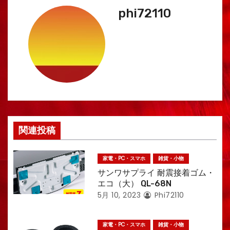
ビ
phi72110
ゲ
ー
シ
ョ
ン
関連投稿
家電・PC・スマホ
雑貨・小物
サンワサプライ 耐震接着ゴム・
エコ（大） QL-68N
5月 10, 2023
Phi72110
家電・PC・スマホ
雑貨・小物