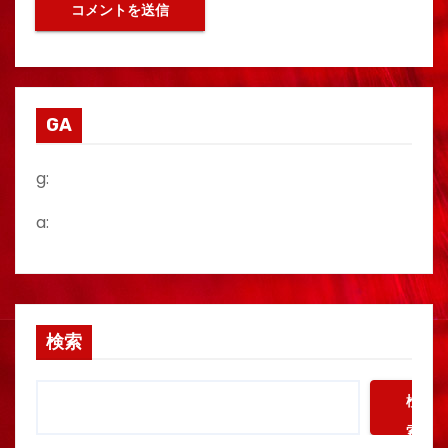
GA
g:
a:
検索
検
索