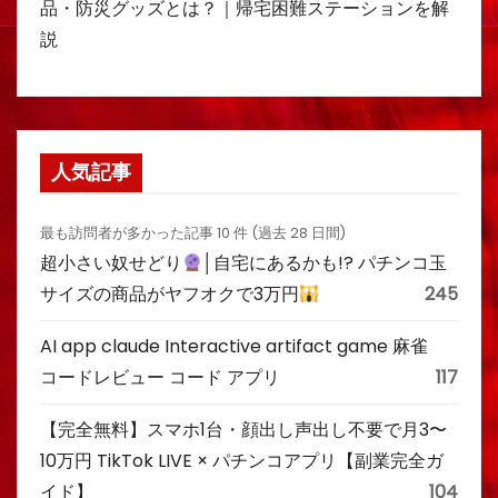
品・防災グッズとは？｜帰宅困難ステーションを解
説
人気記事
最も訪問者が多かった記事 10 件 (過去 28 日間)
超小さい奴せどり
│自宅にあるかも!? パチンコ玉
サイズの商品がヤフオクで3万円
245
AI app claude Interactive artifact game 麻雀
コードレビュー コード アプリ
117
【完全無料】スマホ1台・顔出し声出し不要で月3〜
10万円 TikTok LIVE × パチンコアプリ【副業完全ガ
イド】
104