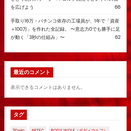
を広げよう
66
手取り16万・パチンコ依存の工場員が、1年で「資産
＋100万」を作れた全記録。 〜意志力0でも勝手に足
が動く「3秒の仕組み」〜
62
最近のコメント
表示できるコメントはありません。
タグ
3Dwin
ARTEC
BODY WOLF（ボディウルフ）