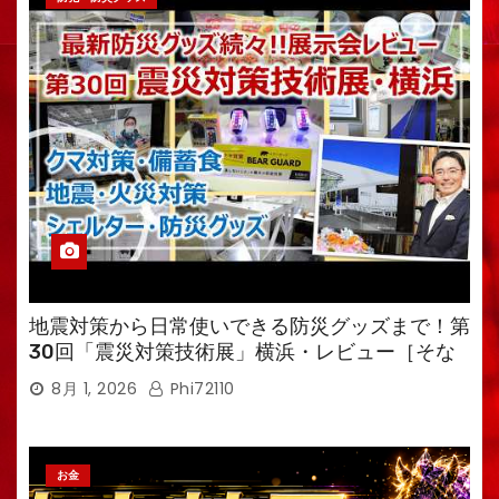
地震対策から日常使いできる防災グッズまで！第
30回「震災対策技術展」横浜・レビュー［そな
えるTV・高荷智也］
8月 1, 2026
Phi72110
お金