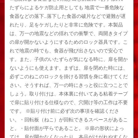
たずらによるケガ防止用としても 地震で一番危険な
食器などの落下…落下した食器の破片などで避難が遅
れたり、足をケガしたりと非常に危険です。本製品
は、万一の地震などの揺れでの衝撃で、両開きタイプ
の扉が開かないようにするためのロック器具です。こ
れで地震の時でも、食器が飛び出さないので安心で
す。また、子供のいたずらが気になる時に、扉を開か
ないようにも使えます。まずは、扉を閉めた時には、
必ずこのねこのロックを掛ける習慣を身に着けてくだ
さい。そうすれば、万一の時にきっと役に立つことで
しょう。取り付けは、本体裏に付いてある粘着テープ
で扉に貼り付ける仕様なので、穴開け等の工作は不要
です。 ※貼り付け前に必ず次の事項を確認くださ
い。・回転板（ねこ）が回転できるスペースがあるこ
と。・貼付面が平らであること。 ※扉の形状によっ
ては、扉が開かなくなったり、本品がはがれやすくな