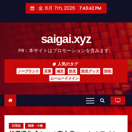
コ
金. 8月 7th, 2026
7:43:44 PM
ン
テ
ン
saigai.xyz
ツ
へ
PR：本サイトはプロモーションを含みます。
ス
キ
人気のタグ
ッ
ノーブランド
災害
減災
防災
防災グッズ
防犯
プ
ムームードメイン
日用品
雑貨・小物