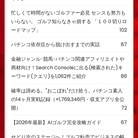
忙しくて時間がないゴルファー必見 センスも努力も
いらない。 ゴルフ知らなきゃ損する 「１００切りロ
ードマップ」
102
パチンコ依存症から脱け出すまでの実話
87
金融ジャンル･競馬･パチンコ関連アフィリエイトや
商材向け！Search Consoleに出る(検索された)キ
ーワード(クエリ)を1,062件ご紹介
86
確率は諦める。"おこぼれ"だけ拾う。パチンコ素人
の14ヶ月実戦記録（+1,769,346円・収支アプリ全公
開）
72
【2026年最新】AIゴルフ完全攻略ガイド
67
せどり次のステージへ！ゴルフ転売でビジネスの幅