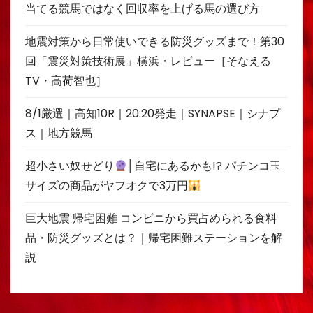
当てる競馬ではなく回収率を上げる馬の選び方
地震対策から日常使いできる防災グッズまで！第30
回「震災対策技術展」横浜・レビュー［そなえる
TV・高荷智也］
8/1厳選｜高知10R｜20:20発走｜SYNAPSE｜シナプ
ス｜地方競馬
超小さい奴せどり
│自宅にあるかも!? パチンコ玉
サイズの商品がヤフオクで3万円
巨大地震 帰宅困難 コンビニから買占められる食料
品・防災グッズとは？｜帰宅困難ステーションを解
説