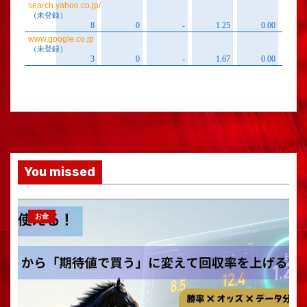
You missed
お金