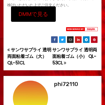
検討いただいた上でご注文ください。
DMMで見る
サンワサプライ 透明
サンワサプライ 透明両
投
両面粘着ゴム（大）
面粘着ゴム（小） QL-
稿
QL-51CL
53CL
ナ
ビ
phi72110
ゲ
ー