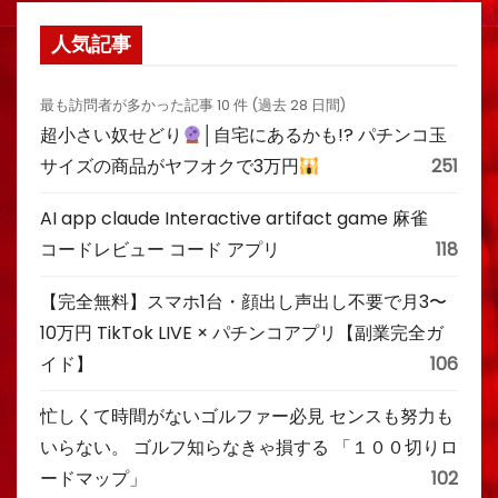
人気記事
最も訪問者が多かった記事 10 件 (過去 28 日間)
超小さい奴せどり
│自宅にあるかも!? パチンコ玉
サイズの商品がヤフオクで3万円
251
AI app claude Interactive artifact game 麻雀
コードレビュー コード アプリ
118
【完全無料】スマホ1台・顔出し声出し不要で月3〜
10万円 TikTok LIVE × パチンコアプリ【副業完全ガ
イド】
106
忙しくて時間がないゴルファー必見 センスも努力も
いらない。 ゴルフ知らなきゃ損する 「１００切りロ
ードマップ」
102