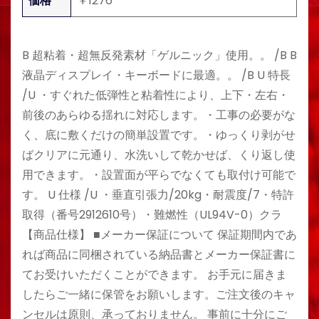
価格
￥1276
B 超粘着・超無反発素材「ゲルニック」使用。。 /B B
液晶ディスプレイ・キーボードに最適。。 /B U 特長
/U ・すぐれた低弾性と粘着性により、上下・左右・
前後のあらゆる揺れに対応します。・工事の必要がな
く、底に敷くだけの簡単設置です。・ゆっくり剥がせ
ばクリアに元通り、水洗いして乾かせば、くり返し使
用できます。・設置面が平らでなくても取付け可能で
す。 U 仕様 /U ・垂直引張力/20kg・耐震度/7・特許
取得（番号2912610号）・難燃性（UL94V-0）クラ
【商品仕様】 ■メーカー保証について 保証期間内であ
れば商品に同梱されている納品書とメーカー保証書に
てお受けいただくことができます。 お手元に届きま
したらご一緒に保管をお願いします。ご注文後のキャ
ンセルは原則、承っておりません。 事前に十分にご