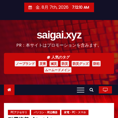
コ
金. 8月 7th, 2026
7:12:11 AM
ン
テ
ン
saigai.xyz
ツ
へ
PR：本サイトはプロモーションを含みます。
ス
キ
人気のタグ
ッ
ノーブランド
災害
減災
防災
防災グッズ
防犯
プ
ムームードメイン
PCアクセサリ
パソコン・周辺機器
家電・PC・スマホ