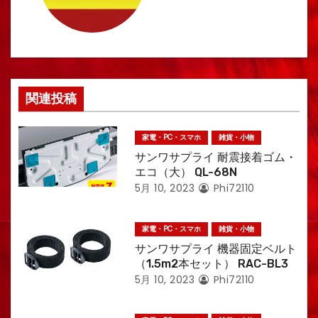
シ
ョ
ン
関連投稿
家電・PC・スマホ
雑貨・小物
サンワサプライ 耐震接着ゴム・
エコ（大） QL-68N
5月 10, 2023
Phi72110
家電・PC・スマホ
雑貨・小物
サンワサプライ 機器固定ベルト
（1.5m2本セット） RAC-BL3
5月 10, 2023
Phi72110