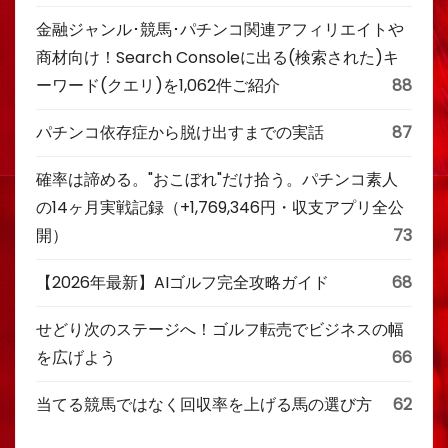
金融ジャンル･競馬･パチンコ関連アフィリエイトや
商材向け！Search Consoleに出る(検索された)キ
ーワード(クエリ)を1,062件ご紹介
88
パチンコ依存症から脱け出すまでの実話
87
確率は諦める。"おこぼれ"だけ拾う。パチンコ素人
の14ヶ月実戦記録（+1,769,346円・収支アプリ全公
開）
73
【2026年最新】AIゴルフ完全攻略ガイド
68
せどり次のステージへ！ゴルフ転売でビジネスの幅
を広げよう
66
当てる競馬ではなく回収率を上げる馬の選び方
62