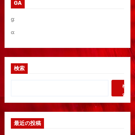
GA
g:
a:
検索
検
索
最近の投稿