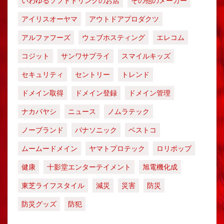
いわゆるソフトドリンクのお店
その他のメーカー
アイリスオーヤマ
アウトドアプロダクツ
アルファフーズ
ウェブホスティング
エレコム
コジット
サンワサプライ
スマイルキッズ
セキュリティ
セントリー
トレンド
ドメイン取得
ドメイン登録
ドメイン管理
ナカバヤシ
ニュース
ノムラテック
ノーブランド
パナソニック
ベストコ
ムームードメイン
ヤマトプロテック
ロリポップ
健康
十影堂エンターテイメント
旭電機化成
東芝ライフスタイル
減災
災害
防災
防災グッズ
防犯