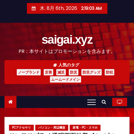
コ
木. 8月 6th, 2026
2:19:04 AM
ン
テ
ン
saigai.xyz
ツ
へ
PR：本サイトはプロモーションを含みます。
ス
キ
人気のタグ
ッ
ノーブランド
災害
減災
防災
防災グッズ
防犯
プ
ムームードメイン
PCアクセサリ
パソコン・周辺機器
家電・PC・スマホ