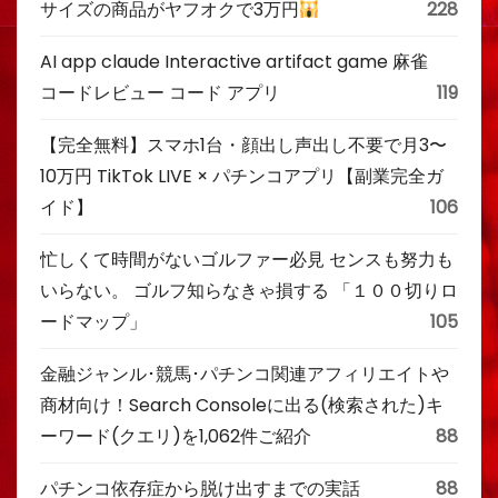
サイズの商品がヤフオクで3万円
228
AI app claude Interactive artifact game 麻雀
コードレビュー コード アプリ
119
【完全無料】スマホ1台・顔出し声出し不要で月3〜
10万円 TikTok LIVE × パチンコアプリ【副業完全ガ
イド】
106
忙しくて時間がないゴルファー必見 センスも努力も
いらない。 ゴルフ知らなきゃ損する 「１００切りロ
ードマップ」
105
金融ジャンル･競馬･パチンコ関連アフィリエイトや
商材向け！Search Consoleに出る(検索された)キ
ーワード(クエリ)を1,062件ご紹介
88
パチンコ依存症から脱け出すまでの実話
88