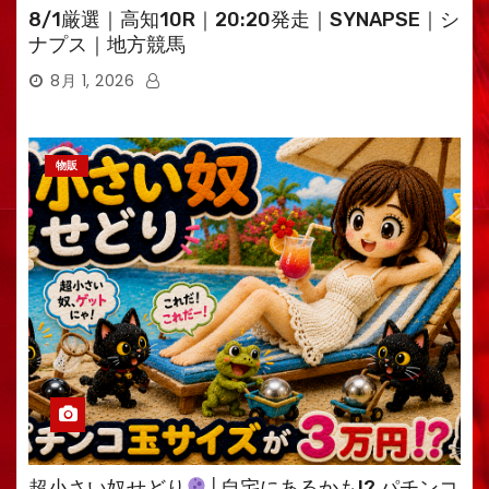
8/1厳選｜高知10R｜20:20発走｜SYNAPSE｜シ
ナプス｜地方競馬
8月 1, 2026
物販
超小さい奴せどり
│自宅にあるかも!? パチンコ