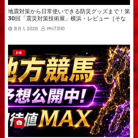
地震対策から日常使いできる防災グッズまで！第
30回「震災対策技術展」横浜・レビュー［そな
えるTV・高荷智也］
8月 1, 2026
Phi72110
お金