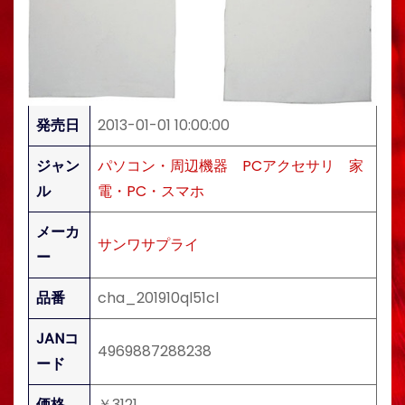
発売日
2013-01-01 10:00:00
ジャン
パソコン・周辺機器
PCアクセサリ
家
ル
電・PC・スマホ
メーカ
サンワサプライ
ー
品番
cha_201910ql51cl
JANコ
4969887288238
ード
価格
￥3121