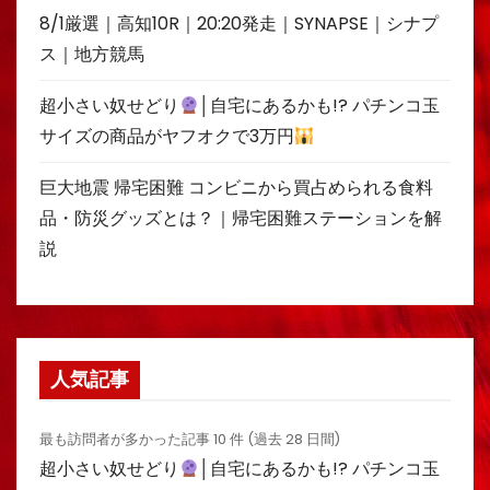
8/1厳選｜高知10R｜20:20発走｜SYNAPSE｜シナプ
ス｜地方競馬
超小さい奴せどり
│自宅にあるかも!? パチンコ玉
サイズの商品がヤフオクで3万円
巨大地震 帰宅困難 コンビニから買占められる食料
品・防災グッズとは？｜帰宅困難ステーションを解
説
人気記事
最も訪問者が多かった記事 10 件 (過去 28 日間)
超小さい奴せどり
│自宅にあるかも!? パチンコ玉