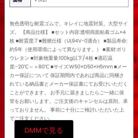
無色透明な耐震ゴムで、キレイに地震対策。大型サイ
ズ。 【商品仕様】 ■セット内容:透明両面粘着ゴム×4
枚 ■耐震度:7 ■難燃仕様（UL94V-0適合） ■製品寿命:
約5年（使用環境によって異なります。） ■素材:ポリ
ウレタン ■対象物重量:100kg以下/4枚 ■適応温
度:-20℃～＋80℃ ■サイズ:W50×D50×H5mm ■メー
カー保証について 保証期間内であれば商品に同梱さ
れている納品書とメーカー保証書にてお受けいただく
ことができます。 お手元に届きましたらご一緒に保
管をお願いします。ご注文後のキャンセルは原則、承
っておりません。 事前に十分にご検討いただいた上
でご注文ください。
DMMで見る