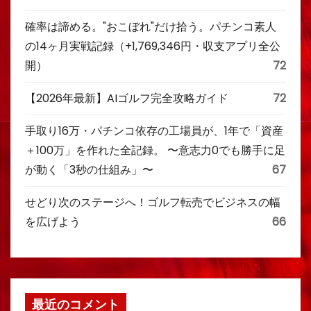
確率は諦める。"おこぼれ"だけ拾う。パチンコ素人
の14ヶ月実戦記録（+1,769,346円・収支アプリ全公
開）
72
【2026年最新】AIゴルフ完全攻略ガイド
72
手取り16万・パチンコ依存の工場員が、1年で「資産
＋100万」を作れた全記録。 〜意志力0でも勝手に足
が動く「3秒の仕組み」〜
67
せどり次のステージへ！ゴルフ転売でビジネスの幅
を広げよう
66
最近のコメント