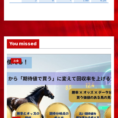
You missed
お金