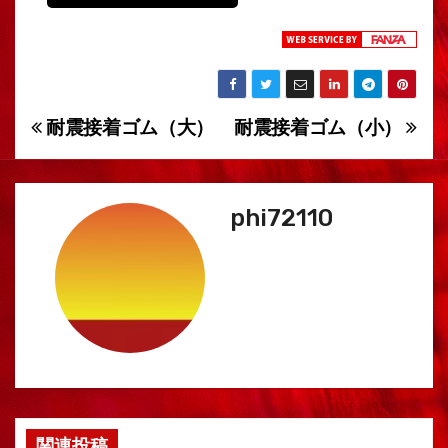
耐震接着ゴム（大）
耐震接着ゴム（小）
投
稿
ナ
phi72110
ビ
ゲ
ー
シ
ョ
関連投稿