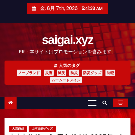
コ
金. 8月 7th, 2026
5:41:34 AM
ン
テ
ン
saigai.xyz
ツ
へ
PR：本サイトはプロモーションを含みます。
ス
キ
人気のタグ
ッ
ノーブランド
災害
減災
防災
防災グッズ
防犯
プ
ムームードメイン
人気商品
山本由伸グッズ