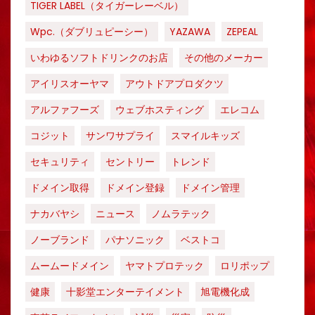
TIGER LABEL（タイガーレーベル）
Wpc.（ダブリュピーシー）
YAZAWA
ZEPEAL
いわゆるソフトドリンクのお店
その他のメーカー
アイリスオーヤマ
アウトドアプロダクツ
アルファフーズ
ウェブホスティング
エレコム
コジット
サンワサプライ
スマイルキッズ
セキュリティ
セントリー
トレンド
ドメイン取得
ドメイン登録
ドメイン管理
ナカバヤシ
ニュース
ノムラテック
ノーブランド
パナソニック
ベストコ
ムームードメイン
ヤマトプロテック
ロリポップ
健康
十影堂エンターテイメント
旭電機化成