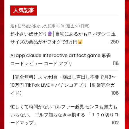
人気記事
最も訪問者が多かった記事 10 件 (過去 28 日間)
超小さい奴せどり
│自宅にあるかも!? パチンコ玉
サイズの商品がヤフオクで3万円
250
AI app claude Interactive artifact game 麻雀
コードレビュー コード アプリ
118
【完全無料】スマホ1台・顔出し声出し不要で月3〜
10万円 TikTok LIVE × パチンコアプリ【副業完全ガ
イド】
106
忙しくて時間がないゴルファー必見 センスも努力も
いらない。 ゴルフ知らなきゃ損する 「１００切りロ
ードマップ」
102