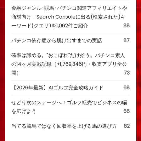
金融ジャンル･競馬･パチンコ関連アフィリエイトや
商材向け！Search Consoleに出る(検索された)キ
ーワード(クエリ)を1,062件ご紹介
88
パチンコ依存症から脱け出すまでの実話
87
確率は諦める。"おこぼれ"だけ拾う。パチンコ素人
の14ヶ月実戦記録（+1,769,346円・収支アプリ全公
開）
73
【2026年最新】AIゴルフ完全攻略ガイド
68
せどり次のステージへ！ゴルフ転売でビジネスの幅
を広げよう
66
当てる競馬ではなく回収率を上げる馬の選び方
62