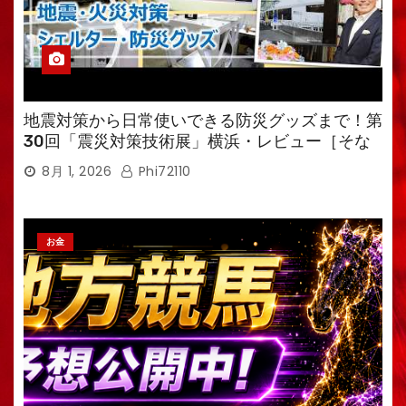
地震対策から日常使いできる防災グッズまで！第
30回「震災対策技術展」横浜・レビュー［そな
えるTV・高荷智也］
8月 1, 2026
Phi72110
お金