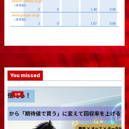
You missed
お金