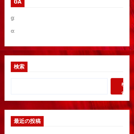
GA
g:
a:
検索
検
索
最近の投稿