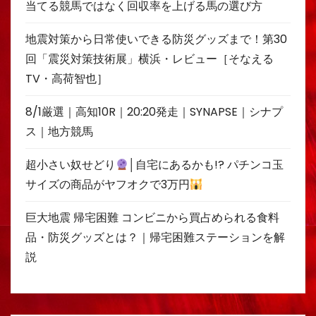
当てる競馬ではなく回収率を上げる馬の選び方
地震対策から日常使いできる防災グッズまで！第30
回「震災対策技術展」横浜・レビュー［そなえる
TV・高荷智也］
8/1厳選｜高知10R｜20:20発走｜SYNAPSE｜シナプ
ス｜地方競馬
超小さい奴せどり
│自宅にあるかも!? パチンコ玉
サイズの商品がヤフオクで3万円
巨大地震 帰宅困難 コンビニから買占められる食料
品・防災グッズとは？｜帰宅困難ステーションを解
説