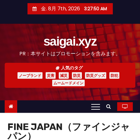
コ
金. 8月 7th, 2026
3:27:52 AM
ン
テ
ン
saigai.xyz
ツ
へ
PR：本サイトはプロモーションを含みます。
ス
キ
人気のタグ
ッ
ノーブランド
災害
減災
防災
防災グッズ
防犯
プ
ムームードメイン
FINE JAPAN（ファインジャ
パン）