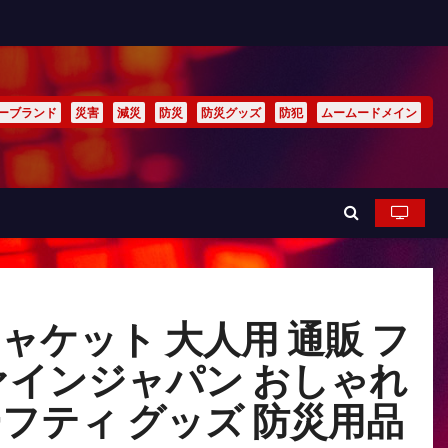
ーブランド
災害
減災
防災
防災グッズ
防犯
ムームードメイン
ケット 大人用 通販 フ
ァインジャパン おしゃれ
ーフティ グッズ 防災用品