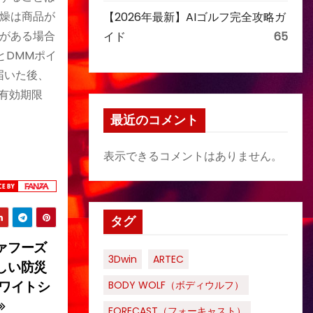
燥は商品が
【2026年最新】AIゴルフ完全攻略ガ
がある場合
イド
65
とDMMポイ
届いた後、
有効期限
最近のコメント
表示できるコメントはありません。
タグ
ァフーズ
3Dwin
ARTEC
しい防災
ホワイトシ
BODY WOLF（ボディウルフ）
FORECAST（フォーキャスト）