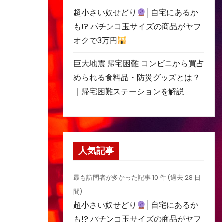
超小さい奴せどり
│自宅にあるか
も!? パチンコ玉サイズの商品がヤフ
オクで3万円
巨大地震 帰宅困難 コンビニから買占
められる食料品・防災グッズとは？
｜帰宅困難ステーションを解説
人気記事
最も訪問者が多かった記事 10 件 (過去 28 日
間)
超小さい奴せどり
│自宅にあるか
も!? パチンコ玉サイズの商品がヤフ