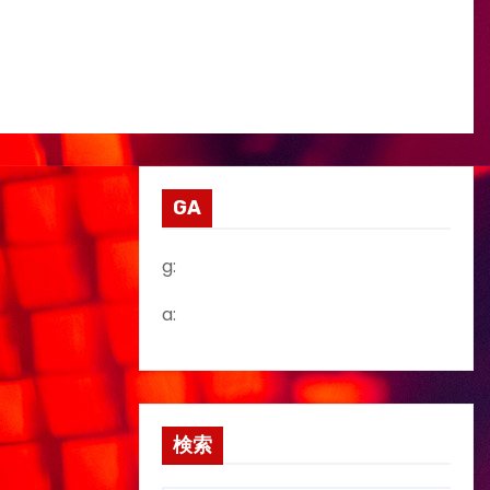
GA
g:
a:
検索