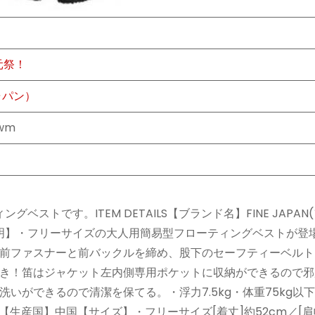
元祭！
ジャパン）
8wm
ストです。ITEM DETAILS【ブランド名】FINE JAPAN
明】・フリーサイズの大人用簡易型フローティングベストが登
前ファスナーと前バックルを締め、股下のセーフティーベルト
き！笛はジャケット左内側専用ポケットに収納ができるので邪
いができるので清潔を保てる。・浮力7.5kg・体重75kg以
ン【生産国】中国【サイズ】・フリーサイズ[着丈]約52cm／[肩