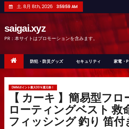
コ
土. 8月 8th, 2026
4:00:00 AM
ン
テ
saigai.xyz
ン
ツ
PR：本サイトはプロモーションを含みます。
へ
ス
キ
防犯・防災グッズ
セキュリティ
家電・
ッ
プ
DMMポイント最大30％還元祭！
【 カーキ 】簡易型フロ
ローティングベスト 救
フィッシング 釣り 笛付き