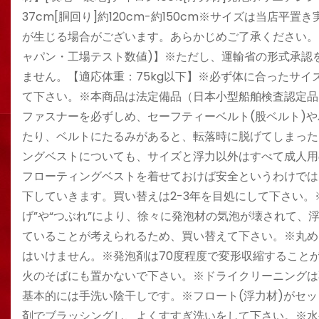
37cm[胴回り]約120cm-約150cm※サイズは当
が生じる場合がございます。あらかじめご了承ください。【重
ャパン・工場テスト数値)】※ただし、運輸省の形式承認
ません。【適応体重：75kg以下】※必ず体に合ったサ
て下さい。※本商品は法定備品（日本小型船舶検査認定品
ファスナーを必ずしめ、セーフティーベルト(股ベルト)
たり、ベルトにたるみがあると、転落時に脱げてしまった
ングベストについても、サイズと浮力以外はすべて成人用
フローティングベストを着せておけば安全というわけでは
下していきます。買い替えは2-3年を目処にして下さい。
げ”や“つぶれ”により、徐々に発泡材の気泡が壊されて
ていることが考えられるため、買い替えて下さい。※丸め
はいけません。※発泡剤は70度程度で変形収縮すること
火のそばにも置かないで下さい。※ドライクリーニングは
基本的には手洗い陰干しです。※フロート(浮力材)がセ
剤でブラッシングし、よくすすぎ洗いをして下さい。※水