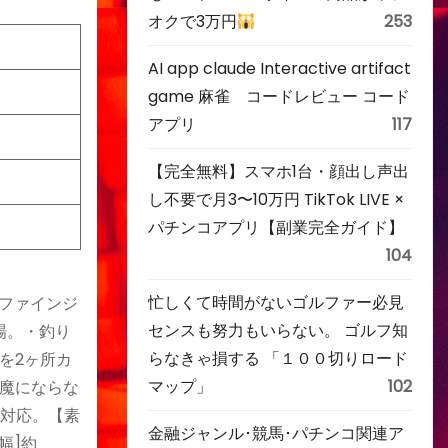
オクで3万円
253
AI app claude Interactive artifact
game 麻雀 コードレビュー コード
アプリ
117
【完全無料】スマホ1台・顔出し声出
し不要で月3〜10万円 TikTok LIVE ×
パチンコアプリ【副業完全ガイド】
104
忙しくて時間がないゴルファー必見
(ファインジ
センスも努力もいらない。 ゴルフ知
場。・釣り
らなきゃ損する 「１００切りロード
を2ヶ所カ
マップ」
102
魔にならな
下対応。【素
金融ジャンル･競馬･パチンコ関連ア
幅]約