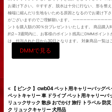
お避け下さい。※すすぎ、脱水は十分に行ない、形を整え
極端に縮んだり生地をいためる原因となるのでお避け下さ
がございますのでご理解願います。 ———————————
ントを購入額の30％分プレゼントいたします。 商品購
約2～3週間内に、お客様のポイント残高にDMMポイント
は、付与された日から30日となります。 対象商品一覧はこ
DMMで見る
【 ピンク 】cwb04 ペット用キャリーバッグペ
投
ペットキャリー 車 ドライブ ペット用キャリーバッ
稿
リュックサック 散歩 おでかけ 旅行 トラベル 防
ク リュックキャリー 犬用品
ナ