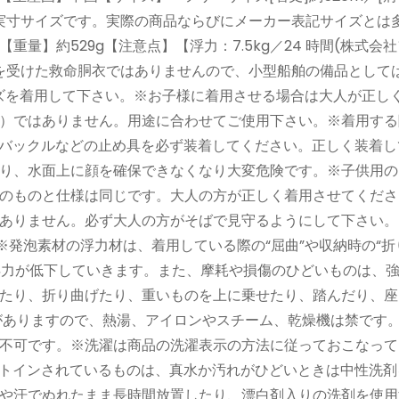
店平置き実寸サイズです。実際の商品ならびにメーカー表記サイズとは
量】約529g【注意点】【浮力：7.5kg／24 時間(株式会
を受けた救命胴衣ではありませんので、小型船舶の備品として
イズを着用して下さい。※お子様に着用させる場合は大人が正し
）ではありません。用途に合わせてご使用下さい。※着用する
やバックルなどの止め具を必ず装着してください。正しく装着し
り、水面上に顔を確保できなくなり大変危険です。※子供用の
のものと仕様は同じです。大人の方が正しく着用させてくださ
ありません。必ず大人の方がそばで見守るようにして下さい。
※発泡素材の浮力材は、着用している際の“屈曲”や収納時の“折
、浮力が低下していきます。また、摩耗や損傷のひどいものは、
たり、折り曲げたり、重いものを上に乗せたり、踏んだり、座
がありますので、熱湯、アイロンやスチーム、乾燥機は禁です
不可です。※洗濯は商品の洗濯表示の方法に従っておこなって
ットインされているものは、真水か汚れがひどいときは中性洗剤
や汗でぬれたまま長時間放置したり、漂白剤入りの洗剤を使用