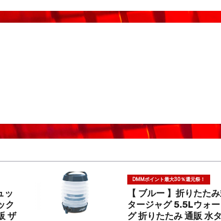
DMMポイント最大30％還元祭！
ュッ
【 ブルー 】折りたた
ュック
タージャグ 5.5Lウォ
販 ザ
グ 折りたたみ 通販 水