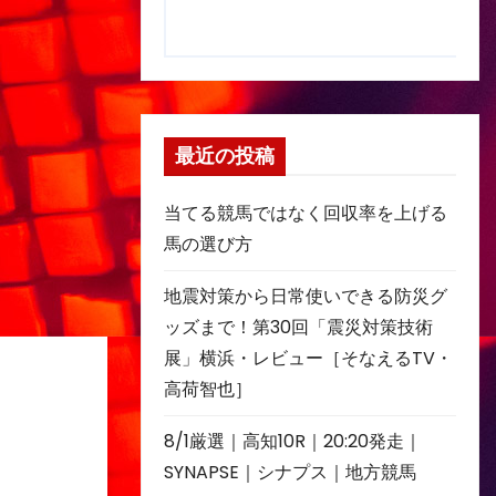
最近の投稿
当てる競馬ではなく回収率を上げる
馬の選び方
地震対策から日常使いできる防災グ
ッズまで！第30回「震災対策技術
展」横浜・レビュー［そなえるTV・
高荷智也］
8/1厳選｜高知10R｜20:20発走｜
SYNAPSE｜シナプス｜地方競馬