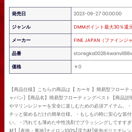
発売日
2023-09-27 00:00:00
ジャンル
DMMポイント最大30％還
メーカー
FINE JAPAN（ファイン
品番
storegka00284wanvi18
価格
￥0
【商品仕様】こちらの商品は【 カーキ 】簡易型フローティングベ
ャパン)【商品名】簡易型フローティングベスト【商品説
やマリンレジャーを安全に楽しむための必須アイテム。・
チッと留めるだけの簡単仕様。・もしもの時に安心な笛付
い。・汚れても薄めた中性洗剤でブラッシングしてすすぎ洗
材】[表地・裏地]ナイロン100%[浮力材]発泡ポリエチレ