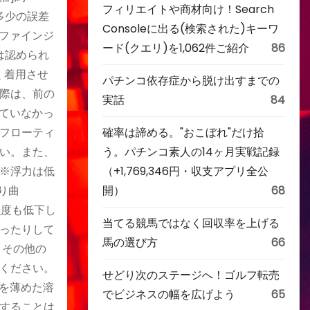
フィリエイトや商材向け！Search
多少の誤差
Consoleに出る(検索された)キーワ
社ファインジ
ード(クエリ)を1,062件ご紹介
86
は認められ
く着用させ
パチンコ依存症から脱け出すまでの
際は、前の
実話
84
ていなかっ
フローティ
確率は諦める。"おこぼれ"だけ拾
い。また、
う。パチンコ素人の14ヶ月実戦記録
※浮力は低
（+1,769,346円・収支アプリ全公
り曲
開）
68
強度も低下し
当てる競馬ではなく回収率を上げる
ったりして
馬の選び方
66
。その他の
ください。
せどり次のステージへ！ゴルフ転売
を薄めた溶
でビジネスの幅を広げよう
65
することは