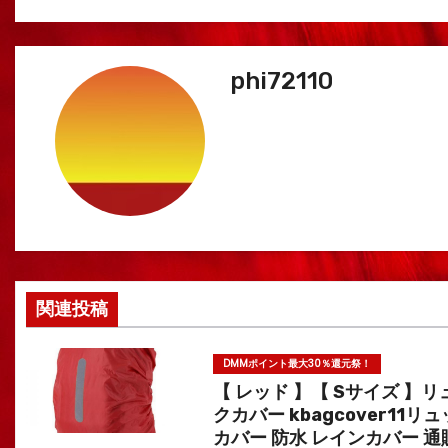
ビ
ゲ
phi72110
ー
シ
ョ
ン
関連投稿
DMMポイント最大30％還元祭！
【 レッド 】【 Sサイズ 】リ
クカバー kbagcover11リ
カバー 防水 レインカバー 通