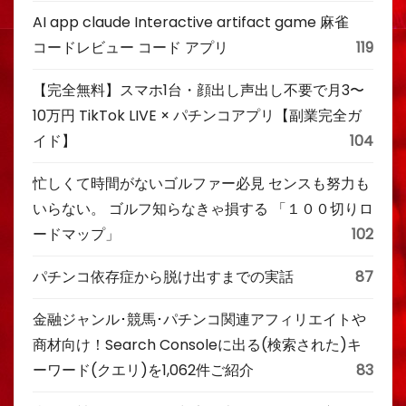
AI app claude Interactive artifact game 麻雀
コードレビュー コード アプリ
119
【完全無料】スマホ1台・顔出し声出し不要で月3〜
10万円 TikTok LIVE × パチンコアプリ【副業完全ガ
イド】
104
忙しくて時間がないゴルファー必見 センスも努力も
いらない。 ゴルフ知らなきゃ損する 「１００切りロ
ードマップ」
102
パチンコ依存症から脱け出すまでの実話
87
金融ジャンル･競馬･パチンコ関連アフィリエイトや
商材向け！Search Consoleに出る(検索された)キ
ーワード(クエリ)を1,062件ご紹介
83