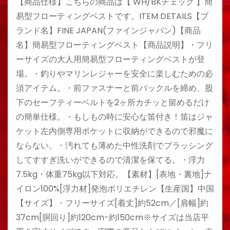
【商品仕様】こちらの商品は【 WH/BKチェック 】簡
易型フローティングベストです。ITEM DETAILS【ブ
ランド名】FINE JAPAN(ファインジャパン)【商品
名】簡易型フローティングベスト【商品説明】・フリ
ーサイズの大人用簡易型フローティングベストが登
場。・釣りやマリンレジャーを安全に楽しむための必
須アイテム。・前ファスナーと前バックルを締め、股
下のセーフティーベルトを2ヶ所カチッと留めるだけ
の簡単仕様。・もしもの時に安心な笛付き！笛はジャ
ケット左内側専用ポケットに収納ができるので邪魔に
ならない。・汚れても薄めた中性洗剤でブラッシング
してすすぎ洗いができるので清潔を保てる。・浮力
7.5kg・体重75kg以下対応。【素材】[表地・裏地]ナ
イロン100%[浮力材]発泡ポリエチレン【生産国】中国
【サイズ】・フリーサイズ[着丈]約52cm／[肩幅]約
37cm[胴回り]約120cm-約150cm※サイズは当店平