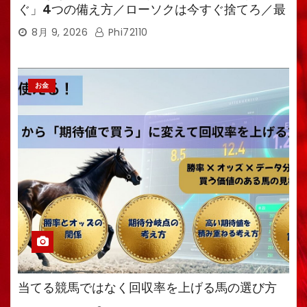
ぐ」4つの備え方／ローソクは今すぐ捨てろ／最
強備蓄食は「羊羹」／トイレ備蓄がなければ食料
8月 9, 2026
Phi72110
も無意味
お金
当てる競馬ではなく回収率を上げる馬の選び方