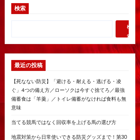
検索
検
索
最近の投稿
【死なない防災】「避ける・耐える・逃げる・凌
ぐ」4つの備え方／ローソクは今すぐ捨てろ／最強
備蓄食は「羊羹」／トイレ備蓄がなければ食料も無
意味
当てる競馬ではなく回収率を上げる馬の選び方
地震対策から日常使いできる防災グッズまで！第30