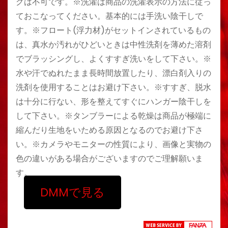
グは不可です。※洗濯は商品の洗濯表示の方法に従っ
ておこなってください。基本的には手洗い陰干しで
す。※フロート(浮力材)がセットインされているもの
は、真水か汚れがひどいときは中性洗剤を薄めた溶剤
でブラッシングし、よくすすぎ洗いをして下さい。※
水や汗でぬれたまま長時間放置したり、漂白剤入りの
洗剤を使用することはお避け下さい。※すすぎ、脱水
は十分に行ない、形を整えてすぐにハンガー陰干しを
して下さい。※タンブラーによる乾燥は商品が極端に
縮んだり生地をいためる原因となるのでお避け下さ
い。※カメラやモニターの性質により、画像と実物の
色の違いがある場合がございますのでご理解願いま
す。
DMMで見る