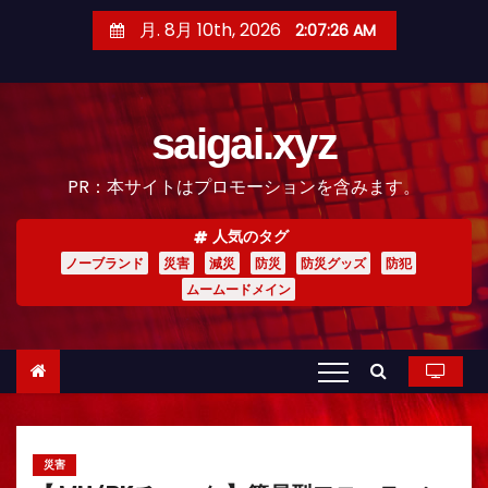
コ
月. 8月 10th, 2026
2:07:28 AM
ン
テ
ン
saigai.xyz
ツ
へ
PR：本サイトはプロモーションを含みます。
ス
キ
人気のタグ
ッ
ノーブランド
災害
減災
防災
防災グッズ
防犯
プ
ムームードメイン
災害