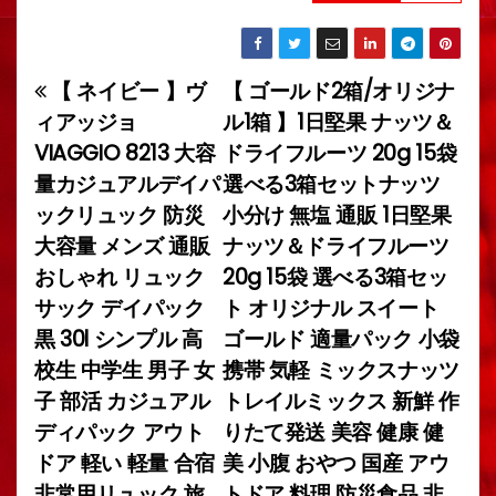
【 ネイビー 】ヴ
【 ゴールド2箱/オリジナ
投
ィアッジョ
ル1箱 】1日堅果 ナッツ＆
稿
VIAGGIO 8213 大容
ドライフルーツ 20g 15袋
量カジュアルデイパ
選べる3箱セットナッツ
ナ
ックリュック 防災
小分け 無塩 通販 1日堅果
ビ
大容量 メンズ 通販
ナッツ＆ドライフルーツ
おしゃれ リュック
20g 15袋 選べる3箱セッ
ゲ
サック デイパック
ト オリジナル スイート
ー
黒 30l シンプル 高
ゴールド 適量パック 小袋
校生 中学生 男子 女
携帯 気軽 ミックスナッツ
シ
子 部活 カジュアル
トレイルミックス 新鮮 作
ョ
ディパック アウト
りたて発送 美容 健康 健
ドア 軽い 軽量 合宿
美 小腹 おやつ 国産 アウ
ン
非常用リュック 旅
トドア 料理 防災食品 非