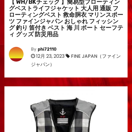
【 WH/BKチェック 】簡易型フローティン
グベストライフジャケット 大人用 通販 フ
ローティングベスト 救命胴衣 マリンスポー
ツ ファインジャパン おしゃれ フィッシン
グ 釣り 笛付き ベスト 海 川 ボート セーフテ
ィ グッズ 防災用品
By
phi72110
12月 23, 2023
FINE JAPAN（ファイン
ジャパン）