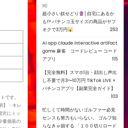
間)
超小さい奴せどり
│自宅にあるか
も!? パチンコ玉サイズの商品がヤフ
オクで3万円
253
AI app claude Interactive artifact
game 麻雀 コードレビュー コード
アプリ
115
【完全無料】スマホ1台・顔出し声出
し不要で月3〜10万円 TikTok LIVE ×
パチンコアプリ【副業完全ガイド】
103
ットです。
説明】・キレ
忙しくて時間がないゴルファー必見
贅沢にミッ
センスも努力もいらない。 ゴルフ知
少量個装の
らなきゃ損する 「１００切りロード