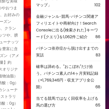
新鮮な美味
マップ」
102
つやおつま
ら、お好みの
金融ジャンル･競馬･パチンコ関連ア
レーズン
フィリエイトや商材向け！Search
%、クラン
Consoleに出る(検索された)キーワ
ナッツや、膀
ード(クエリ)を1,062件ご紹介
86
ューナッツ
パチンコ依存症から脱け出すまでの
）を豊富に含
実話
83
ズン（アメ
量】約
確率は諦める。"おこぼれ"だけ拾
スオリジナ
う。パチンコ素人の14ヶ月実戦記録
植物油脂）
（+1,769,346円・収支アプリ全公
肪酸：0g）
開）
68
カシューナ
ーストラリ
当てる競馬ではなく回収率を上げる
肪酸：0g）
馬の選び方
65