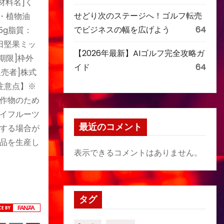
材料名]く
せどり次のステージへ！ゴルフ転売
・植物油
でビジネスの幅を広げよう
64
5g脂質：
1日堅果ミッ
【2026年最新】AIゴルフ完全攻略ガ
期限]枠外
イド
64
売者]株式
【注意点】※
作物のため
イフルーツ
最近のコメント
する場合が
品を生産し
表示できるコメントはありません。
タグ