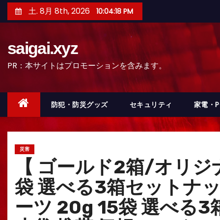
コ
土. 8月 8th, 2026
10:04:19 PM
ン
テ
saigai.xyz
ン
ツ
PR：本サイトはプロモーションを含みます。
へ
ス
キ
防犯・防災グッズ
セキュリティ
家電・
ッ
プ
災害
【 ゴールド2箱/オリジナ
袋 選べる3箱セットナッ
ーツ 20g 15袋 選べ