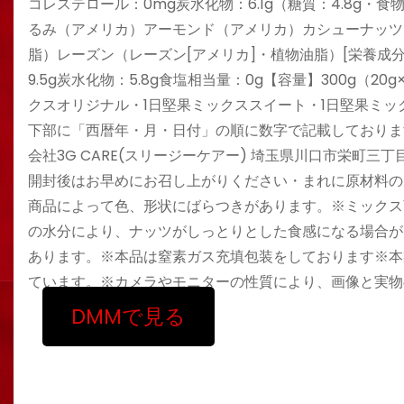
コレステロール：0mg炭水化物：6.1g（糖質：4.8g・食
るみ（アメリカ）アーモンド（アメリカ）カシューナッツ
脂）レーズン（レーズン[アメリカ]・植物油脂）[栄養成分表示
9.5g炭水化物：5.8g食塩相当量：0g【容量】300g（2
クスオリジナル・1日堅果ミックススイート・1日堅果ミッ
下部に「西暦年・月・日付」の順に数字で記載しております
会社3G CARE(スリージーケアー) 埼玉県川口市栄町三丁
開封後はお早めにお召し上がりください・まれに原材料の
商品によって色、形状にばらつきがあります。※ミックス
の水分により、ナッツがしっとりとした食感になる場合が
あります。※本品は窒素ガス充填包装をしております※本
ています。※カメラやモニターの性質により、画像と実物
DMMで見る