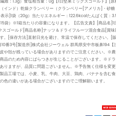
物繊維：1.3g）食塩相当量：0g【1日堅果ミックスゴールド】[原
（インド）乾燥クランベリー（クランベリー[アメリカ]・砂糖
]1袋（20g）当たりエネルギー：122.6kcalたんぱく質：3.
0g×15袋）※1箱当たりの容量になります。【広告文責】[商品名]
クスゴールド[商品名称]ナッツ＆ドライフルーツ混合食品[賞味
。[保存方法]直射日光を避け、常温で保存してください。[販
目10番3号[製造所]株式会社ジーウェル 群馬県安中市板鼻194
皮や殻が残っている場合がありますのでご注意ください。※農
商品のため内容にばらつきが生じることがございます。※ドラ
ありますが、品質に問題ございません。※予告無く仕様を変更
製品工場では、小麦、乳、牛肉、大豆、鶏肉、バナナを含む食
の色の違いがある場合がございますのでご理解願います。