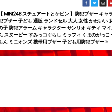
【 MINI24B.スチュアートとケビン 】防犯ブザー キ
犯ブザー 子ども 通販 ランドセル 大人 女性 かわいい 
の子 防犯アラーム キャラクター サンリオ キティ マイ
ん スヌーピー すみっコぐらし ミッフィ くまのがっこ
もん ミニオンズ 携帯用ブザー 子ども用防犯ブザー