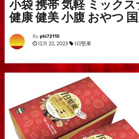
小袋 携帯 気軽 ミック
健康 健美 小腹 おやつ 
By
phi72110
12月 22, 2023
1日堅果