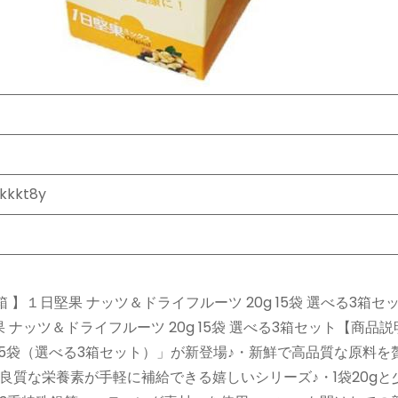
kkkt8y
】１日堅果 ナッツ＆ドライフルーツ 20g 15袋 選べる3箱セ
果 ナッツ＆ドライフルーツ 20g 15袋 選べる3箱セット【商品
 15袋（選べる3箱セット）」が新登場♪・新鮮で高品質な原料を
質な栄養素が手軽に補給できる嬉しいシリーズ♪・1袋20gと