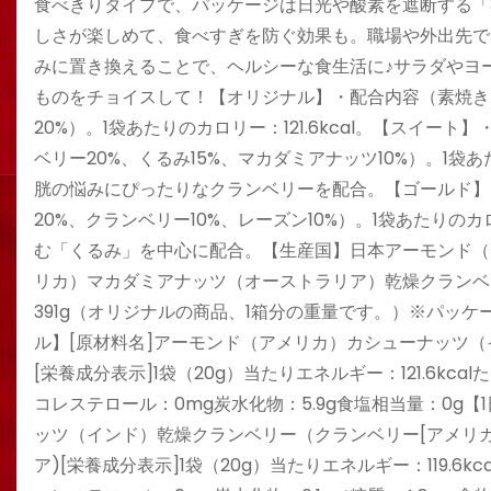
食べきりタイプで、パッケージは日光や酸素を遮断する「
しさが楽しめて、食べすぎを防ぐ効果も。職場や外出先で
みに置き換えることで、ヘルシーな食生活に♪サラダやヨ
ものをチョイスして！【オリジナル】・配合内容（素焼きア
20%）。1袋あたりのカロリー：121.6kcal。【スイー
ベリー20%、くるみ15%、マカダミアナッツ10%）。1袋あ
胱の悩みにぴったりなクランベリーを配合。【ゴールド】・
20%、クランベリー10%、レーズン10%）。1袋あたりのカ
む「くるみ」を中心に配合。【生産国】日本アーモンド（
リカ）マカダミアナッツ（オーストラリア）乾燥クランベ
391g（オリジナルの商品、1箱分の重量です。）※パッ
ル】[原材料名]アーモンド（アメリカ）カシューナッツ（
[栄養成分表示]1袋（20g）当たりエネルギー：121.6kca
コレステロール：0mg炭水化物：5.9g食塩相当量：0g
ッツ（インド）乾燥クランベリー（クランベリー[アメリカ
ア)[栄養成分表示]1袋（20g）当たりエネルギー：119.6k