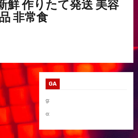
新鮮 作りたて発送 美容
食品 非常食
GA
g:
a: