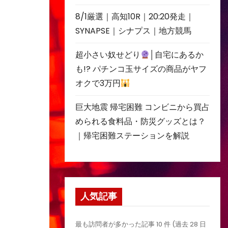
8/1厳選｜高知10R｜20:20発走｜
SYNAPSE｜シナプス｜地方競馬
超小さい奴せどり
│自宅にあるか
も!? パチンコ玉サイズの商品がヤフ
オクで3万円
巨大地震 帰宅困難 コンビニから買占
められる食料品・防災グッズとは？
｜帰宅困難ステーションを解説
人気記事
最も訪問者が多かった記事 10 件 (過去 28 日