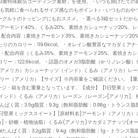
3重特殊銀箔コーティング素材」を使用。・いつも開けたての
も気軽に食べられるサイズ感なのもポイント♪・いつものおや
ーグルトのトッピングにもおススメ。・選べる3箱セットだか
ーモンド40%、くるみ20%、素焼きカシューナッツ20%、
ト】・配合内容（素焼きアーモンド35%、素焼きカシューナッツ20
たりのカロリー：119.6kcal。・オレイン酸豊富なマカダミア
配合内容（くるみ35%、素焼きアーモンド25%、素焼きカシ
ロリー：122.6kcal。・話題のオメガ3脂肪酸（α-リノレン酸
アメリカ）カシューナッツ（インド）くるみ（アメリカ）レー
リー（アメリカ）【サイズ】※内容量をご確認ください。【重
ケージ・箱を含む重量となっています。【成分】【1日堅果ミック
インド）くるみ（アメリカ）レーズン（レーズン[アメリカ]、
lたんぱく質：3.5g脂質：9.3g（飽和脂肪酸：0.98g・トランス脂
【1日堅果ミックススイート】[原材料名]アーモンド（アメリカ）
]・砂糖・植物油脂）くるみ(アメリカ)マカダミアナッツ(オ
calたんぱく質：3.2g脂質：9.4g（飽和脂肪酸：1g・トランス脂