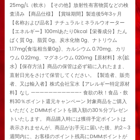
25mg/L（軟水）【その他】放射性有害物質などの検
査済み 【商品仕様】【賞味期間】製造後5年3ヶ月
【名称および品名】ナチュラルミネラルウオーター
【エネルギー】100mlあたり0kcal【栄養成分】たん
ぱく質 0g、脂質 0g、炭水化物 0g、ナトリウム
1.17mg(食塩相当量0g)、カルシウム 0.70mg、カリ
ウム 0.22mg、マグネシウム 020mg【原材料】水(鉱
水)【保存方法】商品の保管は必ず箱に入れたまま、
直射日光をさけて保管してください。【製造者、販売
者、又は輸入者】株式会社宝水【アレルギー特定原材
料】なし ———————————- 食欲の秋！食品・飲
料30％ポイント還元キャンペーン 対象商品をご購入
いただくとDMMポイントを購入額の30％分プレゼン
トいたします。 商品購入時には獲得予定ポイントは
表示されませんが、商品がお手元に届いた後、約2～3
週間内に、お客様のポイント残高にDMMポイントが