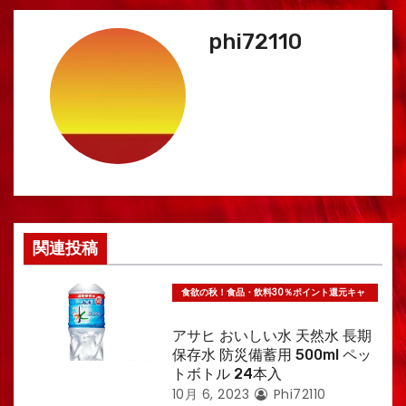
ゲ
phi72110
ー
シ
ョ
ン
関連投稿
食欲の秋！食品・飲料30％ポイント還元キャ
ンペーン
アサヒ おいしい水 天然水 長期
保存水 防災備蓄用 500ml ペッ
トボトル 24本入
10月 6, 2023
Phi72110