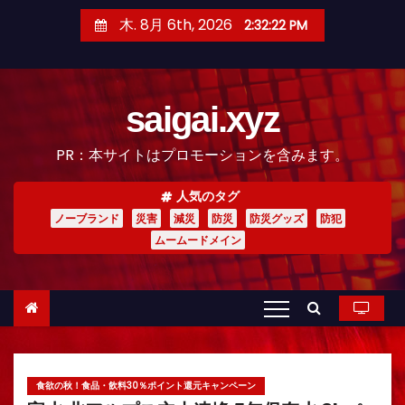
コ
木. 8月 6th, 2026
2:32:24 PM
ン
テ
ン
saigai.xyz
ツ
へ
PR：本サイトはプロモーションを含みます。
ス
キ
人気のタグ
ッ
ノーブランド
災害
減災
防災
防災グッズ
防犯
プ
ムームードメイン
食欲の秋！食品・飲料30％ポイント還元キャンペーン