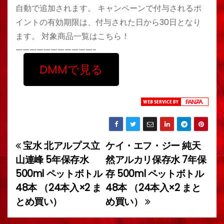
自動で追加されます。 キャンペーンで付与されるポ
イントの有効期限は、付与された日から30日となり
ます。 対象商品一覧はこちら！
———————————-
DMMで見る
宝水 北アルプス立
ケイ・エフ・ジー 純天
投
山連峰 5年保存水
然アルカリ保存水 7年保
稿
500ml ペットボトル
存 500ml ペットボトル
48本 （24本入×2 ま
48本 （24本入×2 まと
ナ
とめ買い）
め買い）
ビ