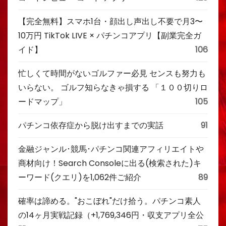
【完全無料】スマホ1台・顔出し声出し不要で月3〜
10万円 TikTok LIVE × パチンコアプリ【副業完全ガ
イド】
106
忙しくて時間がないゴルファー必見 センスも努力も
いらない。 ゴルフ知らなきゃ損する 「１００切りロ
ードマップ」
105
パチンコ依存症から脱け出すまでの実話
91
金融ジャンル･競馬･パチンコ関連アフィリエイトや
商材向け！Search Consoleに出る(検索された)キ
ーワード(クエリ)を1,062件ご紹介
89
確率は諦める。"おこぼれ"だけ拾う。パチンコ素人
の14ヶ月実戦記録（+1,769,346円・収支アプリ全公