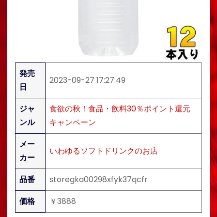
発売
2023-09-27 17:27:49
日
ジャ
食欲の秋！食品・飲料30％ポイント還元
ンル
キャンペーン
メー
いわゆるソフトドリンクのお店
カー
品番
storegka00298xfyk37qcfr
価格
￥3888