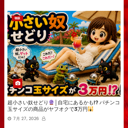
物販
超小さい奴せどり
│自宅にあるかも!? パチンコ
玉サイズの商品がヤフオクで3万円
7月 27, 2026