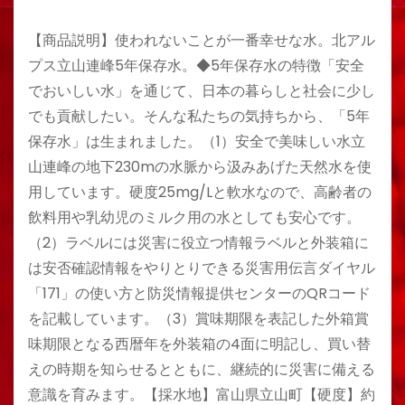
【商品説明】使われないことが一番幸せな水。北アル
プス立山連峰5年保存水。◆5年保存水の特徴「安全
でおいしい水」を通じて、日本の暮らしと社会に少し
でも貢献したい。そんな私たちの気持ちから、「5年
保存水」は生まれました。（1）安全で美味しい水立
山連峰の地下230mの水脈から汲みあげた天然水を使
用しています。硬度25mg/Lと軟水なので、高齢者の
飲料用や乳幼児のミルク用の水としても安心です。
（2）ラベルには災害に役立つ情報ラベルと外装箱に
は安否確認情報をやりとりできる災害用伝言ダイヤル
「171」の使い方と防災情報提供センターのQRコード
を記載しています。（3）賞味期限を表記した外箱賞
味期限となる西暦年を外装箱の4面に明記し、買い替
えの時期を知らせるとともに、継続的に災害に備える
意識を育みます。【採水地】富山県立山町【硬度】約