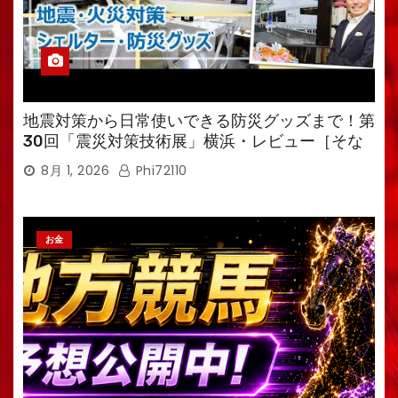
地震対策から日常使いできる防災グッズまで！第
30回「震災対策技術展」横浜・レビュー［そな
えるTV・高荷智也］
8月 1, 2026
Phi72110
お金