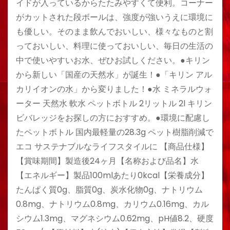
イドが入っているからたたみやすくて便利。コーナー
がカットされた段ボールは、強度が強いうえに環境に
も優しい。そのまま飲んでおいしい、様々なものと割
っておいしい、料理に使っておいしい、毎日の生活の
中で使いやすいお水、ぜひお試しください。●キリン
から新しい「国産の天然水」が誕生！●「キリン アル
カリイオンの水」から変りました！●水 ミネラルウォ
ーター 天然水 軟水 ペットボトル 2リットル 2l キリン
ビバレッジをお探しの方におすすめ。●環境に配慮し
たペットボトル 国内最軽量の28.3g ペット樹脂削減で
エコ サステナブルなライフスタイルに 【商品仕様】
【賞味期間】製造後24ヶ月【名称および品名】水
【エネルギー】製品100mlあたり0kcal【栄養成分】
たんぱく質0g、脂質0g、炭水化物0g、ナトリウム
0.8mg、ナトリウム0.8mg、カリウム0.16mg、カル
シウム1.3mg、マグネシウム0.62mg、pH値8.2、硬度