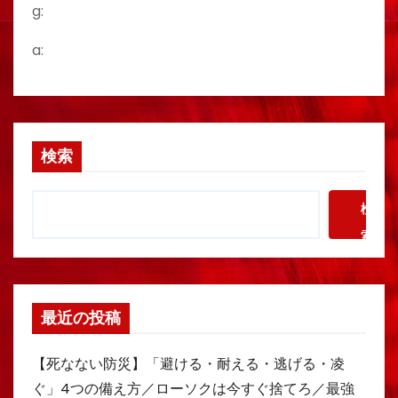
g:
a:
検索
検
索
最近の投稿
【死なない防災】「避ける・耐える・逃げる・凌
ぐ」4つの備え方／ローソクは今すぐ捨てろ／最強