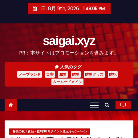
コ
日. 8月 9th, 2026
1:48:07 PM
ン
テ
ン
saigai.xyz
ツ
へ
PR：本サイトはプロモーションを含みます。
ス
キ
人気のタグ
ッ
ノーブランド
災害
減災
防災
防災グッズ
防犯
プ
ムームードメイン
食欲の秋！食品・飲料30％ポイント還元キャンペーン