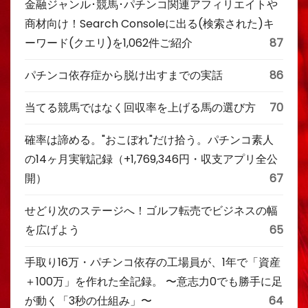
金融ジャンル･競馬･パチンコ関連アフィリエイトや
商材向け！Search Consoleに出る(検索された)キ
ーワード(クエリ)を1,062件ご紹介
87
パチンコ依存症から脱け出すまでの実話
86
当てる競馬ではなく回収率を上げる馬の選び方
70
確率は諦める。"おこぼれ"だけ拾う。パチンコ素人
の14ヶ月実戦記録（+1,769,346円・収支アプリ全公
開）
67
せどり次のステージへ！ゴルフ転売でビジネスの幅
を広げよう
65
手取り16万・パチンコ依存の工場員が、1年で「資産
＋100万」を作れた全記録。 〜意志力0でも勝手に足
が動く「3秒の仕組み」〜
64