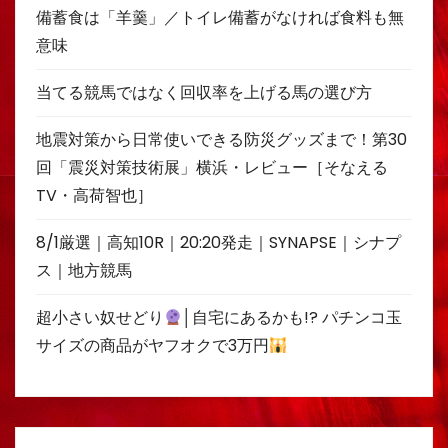
備蓄食は「羊羹」／トイレ備蓄がなければ食料も無
意味
当てる競馬ではなく回収率を上げる馬の選び方
地震対策から日常使いできる防災グッズまで！第30
回「震災対策技術展」横浜・レビュー［そなえる
TV・高荷智也］
8/1厳選｜高知10R｜20:20発走｜SYNAPSE｜シナプ
ス｜地方競馬
超小さい奴せどり
│自宅にあるかも!? パチンコ玉
サイズの商品がヤフオクで3万円