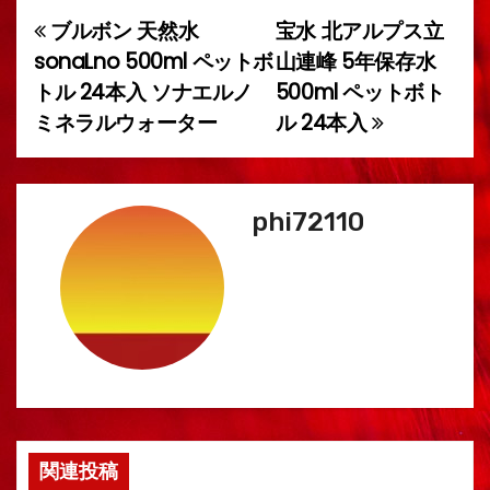
ブルボン 天然水
宝水 北アルプス立
投
sonaLno 500ml ペットボ
山連峰 5年保存水
稿
トル 24本入 ソナエルノ
500ml ペットボト
ミネラルウォーター
ル 24本入
ナ
ビ
ゲ
phi72110
ー
シ
ョ
ン
関連投稿