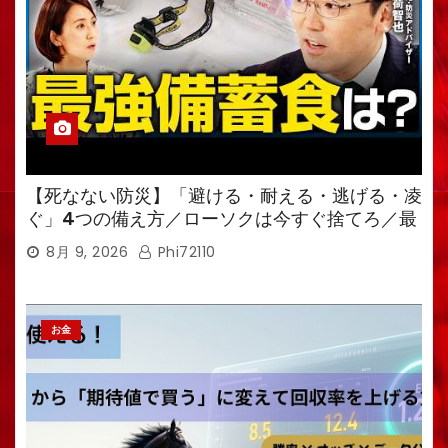
【死なない防災】「避ける・耐える・逃げる・凌
ぐ」4つの備え方／ローソクは今すぐ捨てろ／最
強備蓄食は「羊羹」／トイレ備蓄がなければ食料
8月 9, 2026
Phi72110
も無意味
お金