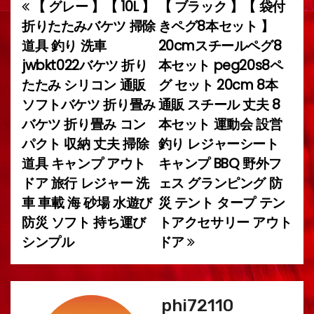
【 グレー 】【 10L 】
【 ブラック 】【 袋付
投
折りたたみバケツ 掃除
きペグ8本セット 】
稿
道具 釣り 洗車
20cmスチールペグ8
jwbkt022バケツ 折り
本セット peg20s8ペ
ナ
たたみ シリコン 通販
グ セット 20cm 8本
ビ
ソフトバケツ 折り畳み
通販 スチール 丈夫 8
バケツ 折り畳み コン
本セット 運動会 設営
ゲ
パクト 収納 丈夫 掃除
釣り レジャーシート
ー
道具 キャンプ アウト
キャンプ BBQ 野外フ
ドア 旅行 レジャー 洗
ェス グランピング 防
シ
車 車載 海 砂場 水遊び
災 テント タープ テン
ョ
防災 ソフト 持ち運び
トアクセサリー アウト
シンプル
ドア
ン
phi72110