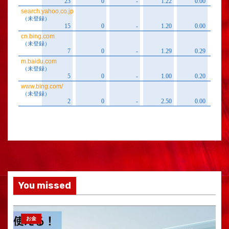
You missed
お金