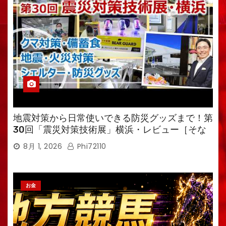
地震対策から日常使いできる防災グッズまで！第
30回「震災対策技術展」横浜・レビュー［そな
えるTV・高荷智也］
8月 1, 2026
Phi72110
お金