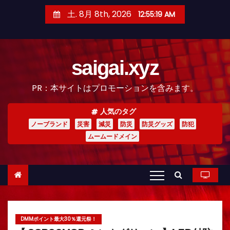
コ
土. 8月 8th, 2026
12:55:20 AM
ン
テ
ン
saigai.xyz
ツ
へ
PR：本サイトはプロモーションを含みます。
ス
キ
人気のタグ
ッ
ノーブランド
災害
減災
防災
防災グッズ
防犯
プ
ムームードメイン
DMMポイント最大30％還元祭！