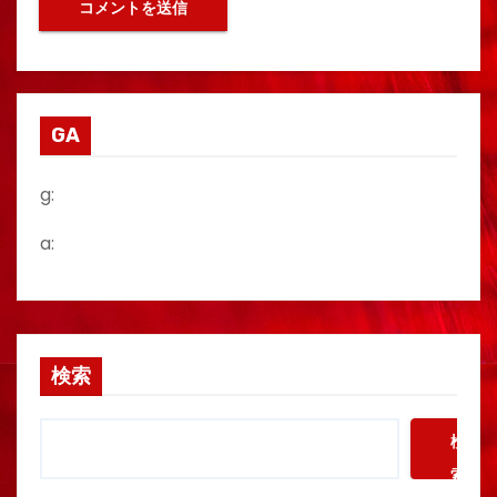
GA
g:
a:
検索
検
索