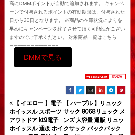
高にDMMポイントが自動で追加されます。 キャンペ
ーンで付与されるポイントの有効期限は、付与された
日から30日となります。 ※商品の在庫状況によりを
早めにキャンペーンを終了させて頂く可能性がござい
ますのでご了承ください。 対象商品一覧はこちら！
———————————-
DMMで見る
【 イエロー 】電子
【 パープル 】リュック
投
ホイッスル スポーツ
サック 9068リュック メ
稿
アウトドア kt9電子
ンズ 大容量 通販 リュッ
ホイッスル 通販 ホイ
クサック バックパック
ナ