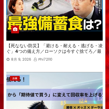
【死なない防災】「避ける・耐える・逃げる・凌
ぐ」4つの備え方／ローソクは今すぐ捨てろ／最
強備蓄食は「羊羹」／トイレ備蓄がなければ食料
8月 9, 2026
Phi72110
も無意味
お金