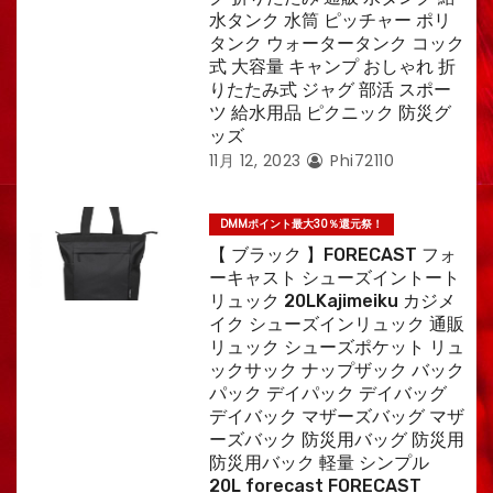
水タンク 水筒 ピッチャー ポリ
タンク ウォータータンク コック
式 大容量 キャンプ おしゃれ 折
りたたみ式 ジャグ 部活 スポー
ツ 給水用品 ピクニック 防災グ
ッズ
11月 12, 2023
Phi72110
DMMポイント最大30％還元祭！
【 ブラック 】FORECAST フォ
ーキャスト シューズイントート
リュック 20LKajimeiku カジメ
イク シューズインリュック 通販
リュック シューズポケット リュ
ックサック ナップザック バック
パック デイパック デイバッグ
デイバック マザーズバッグ マザ
ーズバック 防災用バッグ 防災用
防災用バック 軽量 シンプル
20L forecast FORECAST