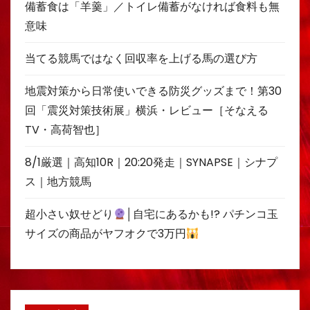
備蓄食は「羊羹」／トイレ備蓄がなければ食料も無
意味
当てる競馬ではなく回収率を上げる馬の選び方
地震対策から日常使いできる防災グッズまで！第30
回「震災対策技術展」横浜・レビュー［そなえる
TV・高荷智也］
8/1厳選｜高知10R｜20:20発走｜SYNAPSE｜シナプ
ス｜地方競馬
超小さい奴せどり
│自宅にあるかも!? パチンコ玉
サイズの商品がヤフオクで3万円