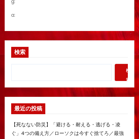
g:
a:
検索
検
索
最近の投稿
【死なない防災】「避ける・耐える・逃げる・凌
ぐ」4つの備え方／ローソクは今すぐ捨てろ／最強