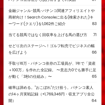
金融ジャンル･競馬･パチンコ関連アフィリエイトや
商材向け！Search Consoleに出る(検索された)キ
ーワード(クエリ)を1,062件ご紹介
83
当てる競馬ではなく回収率を上げる馬の選び方
71
せどり次のステージへ！ゴルフ転売でビジネスの幅
を広げよう
66
手取り16万・パチンコ依存の工場員が、1年で「資産
＋100万」を作れた全記録。 〜意志力0でも勝手に足
が動く「3秒の仕組み」〜
65
確率は諦める。"おこぼれ"だけ拾う。パチンコ素人
の14ヶ月実戦記録（+1,769,346円・収支アプリ全公
開）
64