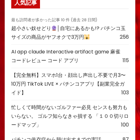
人気記事
最も訪問者が多かった記事 10 件 (過去 28 日間)
超小さい奴せどり
│自宅にあるかも!? パチンコ玉
サイズの商品がヤフオクで3万円
256
AI app claude Interactive artifact game 麻雀
コードレビュー コード アプリ
115
【完全無料】スマホ1台・顔出し声出し不要で月3〜
10万円 TikTok LIVE × パチンコアプリ【副業完全ガ
イド】
103
忙しくて時間がないゴルファー必見 センスも努力も
いらない。 ゴルフ知らなきゃ損する 「１００切りロ
ードマップ」
100
パチンコ依存症から脱け出すまでの実話
87