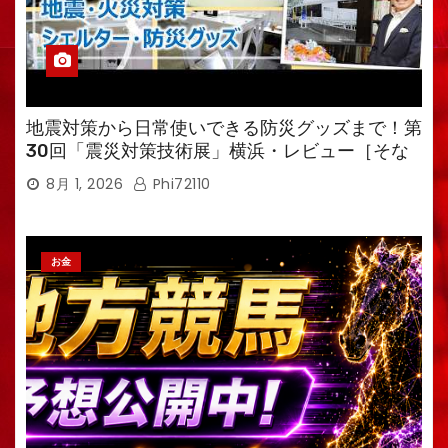
地震対策から日常使いできる防災グッズまで！第
30回「震災対策技術展」横浜・レビュー［そな
えるTV・高荷智也］
8月 1, 2026
Phi72110
お金