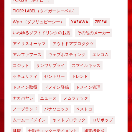
POKEPII（ポケピー）
TIGER LABEL（タイガーレーベル）
Wpc.（ダブリュピーシー）
YAZAWA
ZEPEAL
いわゆるソフトドリンクのお店
その他のメーカー
アイリスオーヤマ
アウトドアプロダクツ
アルファフーズ
ウェブホスティング
エレコム
コジット
サンワサプライ
スマイルキッズ
セキュリティ
セントリー
トレンド
ドメイン取得
ドメイン登録
ドメイン管理
ナカバヤシ
ニュース
ノムラテック
ノーブランド
パナソニック
ベストコ
ムームードメイン
ヤマトプロテック
ロリポップ
健康
十影堂エンターテイメント
旭電機化成