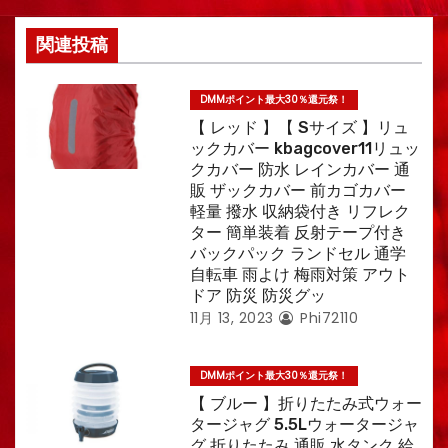
関連投稿
DMMポイント最大30％還元祭！
【 レッド 】【 Sサイズ 】リュ
ックカバー kbagcover11リュッ
クカバー 防水 レインカバー 通
販 ザックカバー 前カゴカバー
軽量 撥水 収納袋付き リフレク
ター 簡単装着 反射テープ付き
バックパック ランドセル 通学
自転車 雨よけ 梅雨対策 アウト
ドア 防災 防災グッ
11月 13, 2023
Phi72110
DMMポイント最大30％還元祭！
【 ブルー 】折りたたみ式ウォー
タージャグ 5.5Lウォータージャ
グ 折りたたみ 通販 水タンク 給