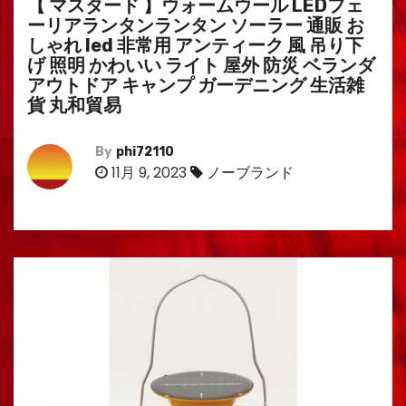
【 マスタード 】ウォームウール LEDフェ
ーリアランタンランタン ソーラー 通販 お
しゃれ led 非常用 アンティーク 風 吊り下
げ 照明 かわいい ライト 屋外 防災 ベランダ
アウトドア キャンプ ガーデニング 生活雑
貨 丸和貿易
By
phi72110
11月 9, 2023
ノーブランド