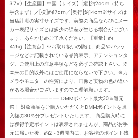
3.7V)【生産国】中国【サイズ】[縦]約24cm（持ち
手含まず）／[横]約17cm／[奥行]約14cm※サイズは
当店計測の実寸サイズです。実際の商品ならびにメー
カー表記サイズとは多少の誤差が生じる場合がござい
ます。あらかじめご了承ください。【重量】約
425g【注意点】※お取り扱いの際は、商品やパッケ
ージなどに記載されている品質表示、アテンションタ
グ、ご使用上の注意事項などを必ずご確認下さい。※
本来の目的以外にはご使用にならないで下さい。※カ
メラやモニターの性質により、画像と実物の色の違い
がある場合がございますのでご理解願います。
———————————- DMMポイント最大30％還元
祭！ 対象商品をご購入いただくとDMMポイントを購
入額の30％分プレゼントいたします。 商品購入時に
は獲得予定ポイントは表示されませんが、商品がお手
元に届いた後、約2～3週間内に、お客様のポイント残