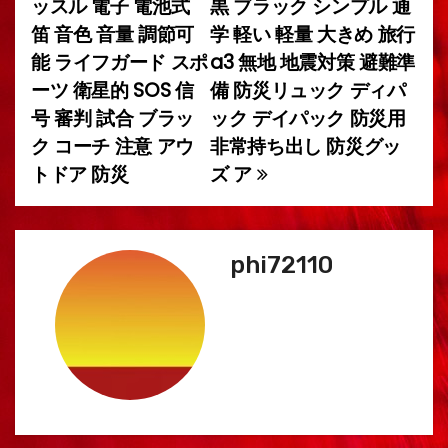
ッスル 電子 電池式
黒 ブラック シンプル 通
ビ
笛 音色 音量 調節可
学 軽い 軽量 大きめ 旅行
能 ライフガード スポ
a3 無地 地震対策 避難準
ゲ
ーツ 衛星的 SOS 信
備 防災リュック ディパ
ー
号 審判 試合 ブラッ
ック デイパック 防災用
ク コーチ 注意 アウ
非常持ち出し 防災グッ
シ
トドア 防災
ズ ア
ョ
ン
phi72110