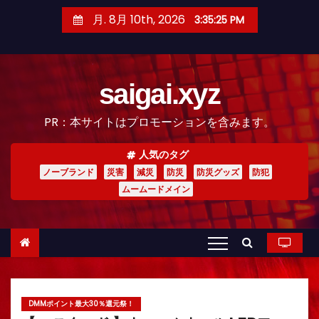
コ
月. 8月 10th, 2026
3:35:26 PM
ン
テ
ン
saigai.xyz
ツ
へ
PR：本サイトはプロモーションを含みます。
ス
キ
人気のタグ
ッ
ノーブランド
災害
減災
防災
防災グッズ
防犯
プ
ムームードメイン
DMMポイント最大30％還元祭！