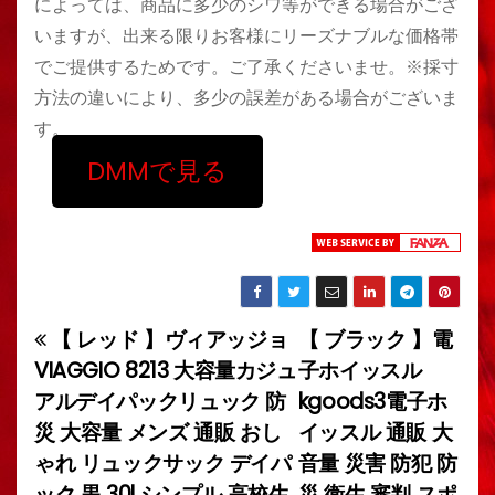
によっては、商品に多少のシワ等ができる場合がござ
いますが、出来る限りお客様にリーズナブルな価格帯
でご提供するためです。ご了承くださいませ。※採寸
方法の違いにより、多少の誤差がある場合がございま
す。
DMMで見る
【 レッド 】ヴィアッジョ
【 ブラック 】電
投
VIAGGIO 8213 大容量カジュ
子ホイッスル
稿
アルデイパックリュック 防
kgoods3電子ホ
災 大容量 メンズ 通販 おし
イッスル 通販 大
ナ
ゃれ リュックサック デイパ
音量 災害 防犯 防
ビ
ック 黒 30l シンプル 高校生
災 衛生 審判 スポ