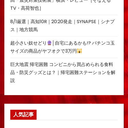
回「震災対策技術展」横浜・レビュー［そなえる
TV・高荷智也］
8/1厳選｜高知10R｜20:20発走｜SYNAPSE｜シナプ
ス｜地方競馬
超小さい奴せどり
│自宅にあるかも!? パチンコ玉
サイズの商品がヤフオクで3万円
巨大地震 帰宅困難 コンビニから買占められる食料
品・防災グッズとは？｜帰宅困難ステーションを解
説
人気記事