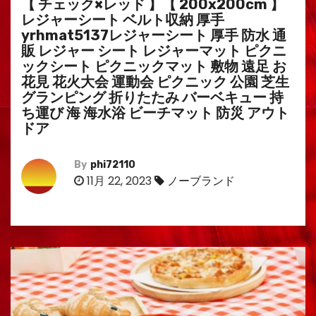
【 チェック×レッド 】【 200x200cm 】
レジャーシート ベルト収納 厚手
yrhmat5137レジャーシート 厚手 防水 通
販 レジャー シート レジャーマット ピクニ
ックシート ピクニックマット 敷物 遠足 お
花見 花火大会 運動会 ピクニック 公園 芝生
グランピング 折りたたみ バーベキュー 持
ち運び 海 海水浴 ビーチマット 防災 アウト
ドア
By
phi72110
11月 22, 2023
ノーブランド