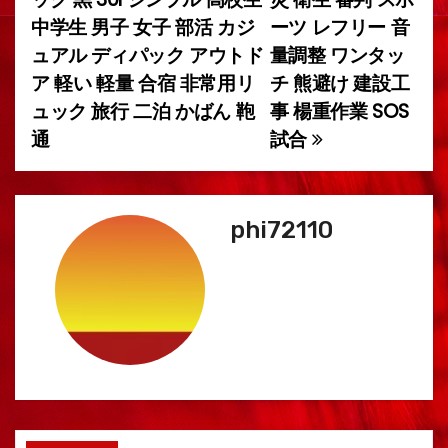
中学生 男子 女子 部活 カジ
ーツ レフリー 音
ゲ
ュアル ディパック アウトド
量調整 ワンタッ
ー
ア 軽い 軽量 合宿 非常用リ
チ 熊避け 建設工
ュック 旅行 二泊 かばん 鞄
事 楊重作業 SOS
シ
通
試合
ョ
ン
phi72110