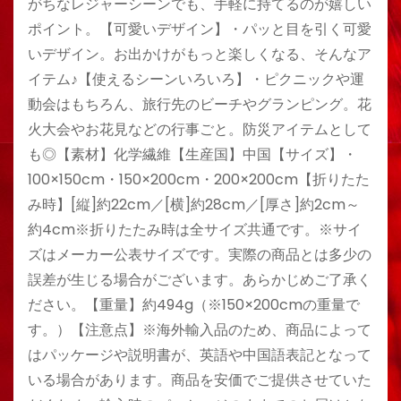
がちなレジャーシーンでも、手軽に持てるのが嬉しい
ポイント。【可愛いデザイン】・パッと目を引く可愛
いデザイン。お出かけがもっと楽しくなる、そんなア
イテム♪【使えるシーンいろいろ】・ピクニックや運
動会はもちろん、旅行先のビーチやグランピング。花
火大会やお花見などの行事ごと。防災アイテムとして
も◎【素材】化学繊維【生産国】中国【サイズ】・
100×150cm・150×200cm・200×200cm【折りたた
み時】[縦]約22cm／[横]約28cm／[厚さ]約2cm～
約4cm※折りたたみ時は全サイズ共通です。※サイ
ズはメーカー公表サイズです。実際の商品とは多少の
誤差が生じる場合がございます。あらかじめご了承く
ださい。【重量】約494g（※150×200cmの重量で
す。）【注意点】※海外輸入品のため、商品によって
はパッケージや説明書が、英語や中国語表記となって
いる場合があります。商品を安価でご提供させていた