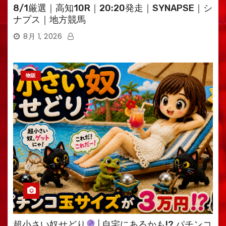
8/1厳選｜高知10R｜20:20発走｜SYNAPSE｜シ
ナプス｜地方競馬
8月 1, 2026
物販
超小さい奴せどり
│自宅にあるかも!? パチンコ