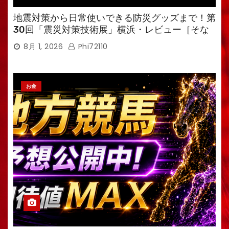
地震対策から日常使いできる防災グッズまで！第
30回「震災対策技術展」横浜・レビュー［そな
えるTV・高荷智也］
8月 1, 2026
Phi72110
お金