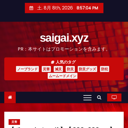
コ
土. 8月 8th, 2026
8:57:05 PM
ン
テ
ン
saigai.xyz
ツ
へ
PR：本サイトはプロモーションを含みます。
ス
キ
人気のタグ
ッ
ノーブランド
災害
減災
防災
防災グッズ
防犯
プ
ムームードメイン
災害