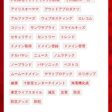
アイリスオーヤマ
アウトドアプロダクツ
アルファフーズ
ウェブホスティング
エレコム
コジット
サンワサプライ
スマイルキッズ
セキュリティ
セントリー
トレンド
ドメイン取得
ドメイン登録
ドメイン管理
ナカバヤシ
ニュース
ノムラテック
ノーブランド
パナソニック
ベストコ
ムームードメイン
ヤマトプロテック
ロリポップ
健康
十影堂エンターテイメント
旭電機化成
東芝ライフスタイル
減災
災害
防災
防災グッズ
防犯