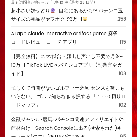
最も訪問者が多かった記事 10 件 (過去 28 日間)
超小さい奴せどり
│自宅にあるかも!? パチンコ玉
サイズの商品がヤフオクで3万円
253
AI app claude Interactive artifact game 麻雀
コードレビュー コード アプリ
115
【完全無料】スマホ1台・顔出し声出し不要で月3〜
10万円 TikTok LIVE × パチンコアプリ【副業完全ガ
イド】
103
忙しくて時間がないゴルファー必見 センスも努力も
いらない。 ゴルフ知らなきゃ損する 「１００切りロ
ードマップ」
102
金融ジャンル･競馬･パチンコ関連アフィリエイトや
商材向け！Search Consoleに出る(検索された)キ
ーワード(クエリ)を1,062件ご紹介
85