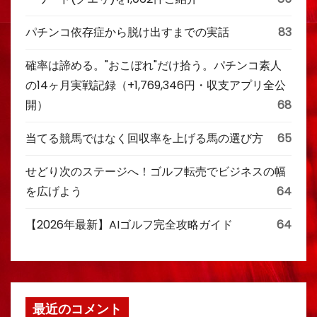
パチンコ依存症から脱け出すまでの実話
83
確率は諦める。"おこぼれ"だけ拾う。パチンコ素人
の14ヶ月実戦記録（+1,769,346円・収支アプリ全公
開）
68
当てる競馬ではなく回収率を上げる馬の選び方
65
せどり次のステージへ！ゴルフ転売でビジネスの幅
を広げよう
64
【2026年最新】AIゴルフ完全攻略ガイド
64
最近のコメント