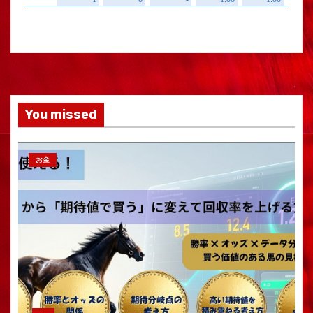
You missed
お金