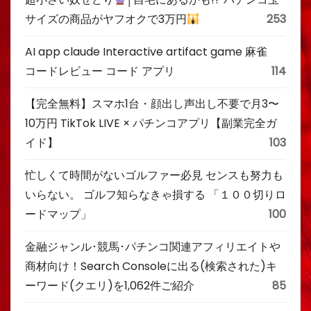
サイズの商品がヤフオクで3万円
253
AI app claude Interactive artifact game 麻雀
コードレビュー コード アプリ
114
【完全無料】スマホ1台・顔出し声出し不要で月3〜
10万円 TikTok LIVE × パチンコアプリ【副業完全ガ
イド】
103
忙しくて時間がないゴルファー必見 センスも努力も
いらない。 ゴルフ知らなきゃ損する 「１００切りロ
ードマップ」
100
金融ジャンル･競馬･パチンコ関連アフィリエイトや
商材向け！Search Consoleに出る(検索された)キ
ーワード(クエリ)を1,062件ご紹介
85