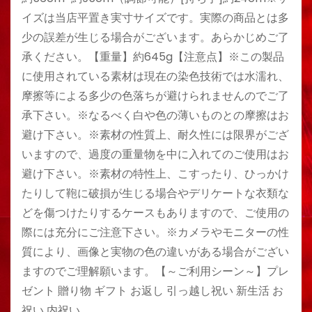
イズは当店平置き実寸サイズです。実際の商品とは多
少の誤差が生じる場合がございます。あらかじめご了
承ください。【重量】約645g【注意点】※この製品
に使用されている素材は現在の染色技術では水濡れ、
摩擦等による多少の色落ちが避けられませんのでご了
承下さい。※なるべく白や色の薄いものとの摩擦はお
避け下さい。※素材の性質上、耐久性には限界がござ
いますので、過度の重量物を中に入れてのご使用はお
避け下さい。※素材の特性上、こすったり、ひっかけ
たりして鞄に破損が生じる場合やデリケートな衣類な
どを傷つけたりするケースもありますので、ご使用の
際には充分にご注意下さい。※カメラやモニターの性
質により、画像と実物の色の違いがある場合がござい
ますのでご理解願います。【～ご利用シーン～】プレ
ゼント 贈り物 ギフト お返し 引っ越し祝い 新生活 お
祝い 内祝い