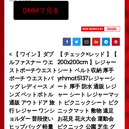
DMMで見る
【 ワイン 】ダブ
【 チェック×レッド 】【
投
ルファスナー ウエ
200x200cm 】レジャー
稿
ストポーチウエスト
シート ベルト収納 厚手
ポーチ ウエストバ
yrhmat5137レジャーシ
ナ
ッグ レディース メ
ート 厚手 防水 通販 レジ
ビ
ンズ ペットボトル
ャー シート レジャーマッ
通販 アウトドア 旅
ト ピクニックシート ピク
ゲ
行 レジャー ワンシ
ニックマット 敷物 遠足
ー
ョルダー 普段使い
お花見 花火大会 運動会
ヒップバッグ 軽量
ピクニック 公園 芝生 グ