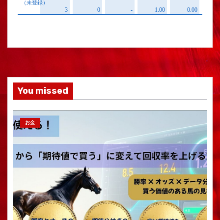
You missed
お金