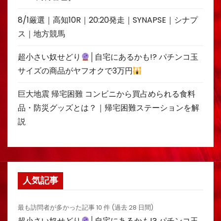
8/1厳選｜高知10R｜20:20発走｜SYNAPSE｜シナプ
ス｜地方競馬
超小さい奴せどり
│自宅にあるかも!? パチンコ玉
サイズの商品がヤフオクで3万円
巨大地震 帰宅困難 コンビニから買占められる食料
品・防災グッズとは？｜帰宅困難ステーションを解
説
人気記事
最も訪問者が多かった記事 10 件 (過去 28 日間)
超小さい奴せどり
│自宅にあるかも!? パチンコ玉