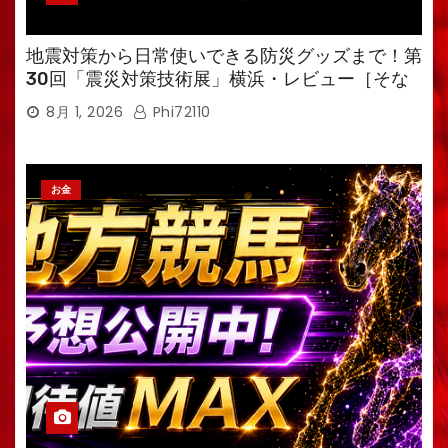
地震対策から日常使いできる防災グッズまで！第
30回「震災対策技術展」横浜・レビュー［そな
えるTV・高荷智也］
8月 1, 2026
Phi72110
お金