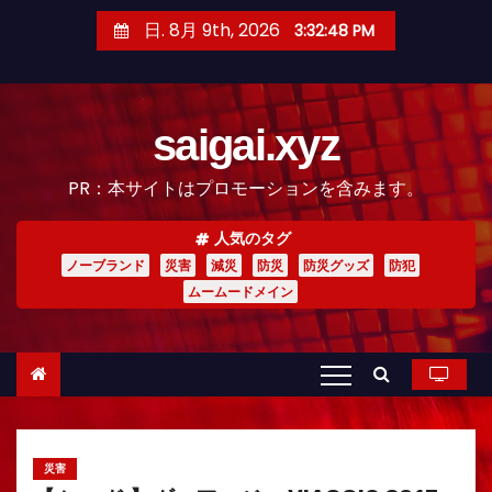
コ
日. 8月 9th, 2026
3:32:50 PM
ン
テ
ン
saigai.xyz
ツ
へ
PR：本サイトはプロモーションを含みます。
ス
キ
人気のタグ
ッ
ノーブランド
災害
減災
防災
防災グッズ
防犯
プ
ムームードメイン
災害