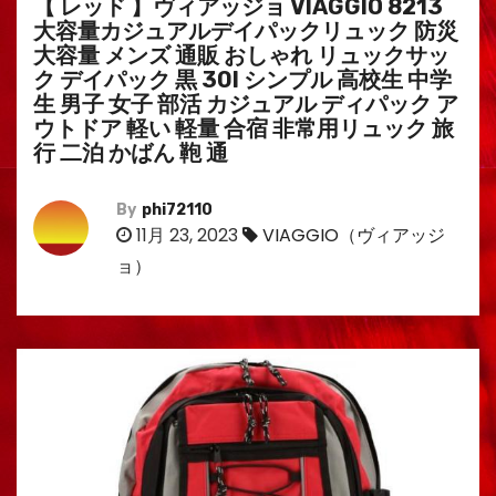
【 レッド 】ヴィアッジョ VIAGGIO 8213
大容量カジュアルデイパックリュック 防災
大容量 メンズ 通販 おしゃれ リュックサッ
ク デイパック 黒 30l シンプル 高校生 中学
生 男子 女子 部活 カジュアル ディパック ア
ウトドア 軽い 軽量 合宿 非常用リュック 旅
行 二泊 かばん 鞄 通
By
phi72110
11月 23, 2023
VIAGGIO（ヴィアッジ
ョ）