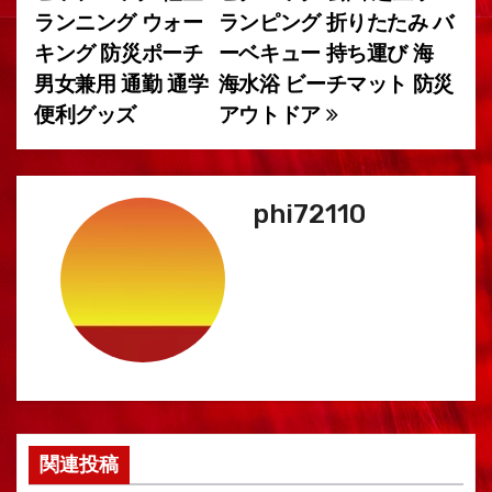
シ
ランニング ウォー
ランピング 折りたたみ バ
ョ
キング 防災ポーチ
ーベキュー 持ち運び 海
男女兼用 通勤 通学
海水浴 ビーチマット 防災
ン
便利グッズ
アウトドア
phi72110
関連投稿