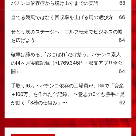
パチンコ依存症から脱け出すまでの実話
83
当てる競馬ではなく回収率を上げる馬の選び方
66
せどり次のステージへ！ゴルフ転売でビジネスの幅
を広げよう
64
確率は諦める。"おこぼれ"だけ拾う。パチンコ素人
の14ヶ月実戦記録（+1,769,346円・収支アプリ全公
開）
64
手取り16万・パチンコ依存の工場員が、1年で「資産
＋100万」を作れた全記録。 〜意志力0でも勝手に足
が動く「3秒の仕組み」〜
62