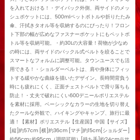
を入れておける！・デイパック外側、両サイドのメッ
シュポケットには、500mlペットボトルや折りたたみ
傘、汗拭きタオル等を収納するのにぴったり！フロン
ト下部の幅が広めなファスナーポケットにもペットボ
トル等を収納可能。・約30Lの大容量！荷物が少なめ
の時には、両サイドのバックル式ベルトを絞ることで
スマートなフォルムに調整可能。タウンユースでも活
用できる！・ショルダーベルトは、肩や身体にフィッ
トする緩やかな曲線を描いたデザイン。長時間背負う
時にも疲れにくく、正面チェストベルトで滑り落ちも
防止！・丈夫で破れにくい600デニールポリエステル
を素材に採用。ベーシックなカラーの生地を切り替え
たクールな外観で、ハイキングやキャンプ、旅行に最
適！【素材】ポリエステル【生産国】中国【サイズ】
[縦]約57cm [横]約36cm [マチ]約15cm[ショルダー]
約56cm-約95cm（調節可能）[持ち手]約24cm※サ