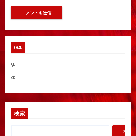
GA
g:
a:
検索
検