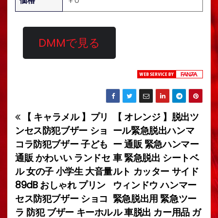
価格
￥0
DMMで見る
【 キャラメル 】プリ
【 オレンジ 】脱出ツ
投
ンセス防犯ブザー ショ
ール緊急脱出ハンマ
稿
コラ防犯ブザー 子ども
ー 通販 緊急ハンマー
通販 かわいい ランドセ
車 緊急脱出 シートベ
ナ
ル 女の子 小学生 大音量
ルト カッター サイド
ビ
89dB おしゃれ プリン
ウィンドウ ハンマー
セス防犯ブザー ショコ
緊急脱出用 緊急ツー
ゲ
ラ 防犯 ブザー キーホル
ル 車脱出 カー用品 ガ