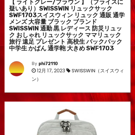
【 ライトグレー/ブラウン 】（プライスに
疑いあり）SWISSWIN リュックサック
SWF1703スイスウィン リュック 通販 通学
メンズ 大容量 ブラック ブランド
SWISSWIN 通勤 黒 レディース 防災リュッ
ク おしゃれ リュックサック ママリュック
旅行 遠足 プレゼント 高校生 バックパック
中学生 かばん 通学鞄 大きめ SWF1703
By
phi72110
12月 17, 2023
SWISSWIN（スイスウィ
ン）