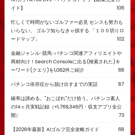
イド】
106
忙しくて時間がないゴルファー必見 センスも努力も
いらない。 ゴルフ知らなきゃ損する 「１００切りロ
ードマップ」
102
金融ジャンル･競馬･パチンコ関連アフィリエイトや
商材向け！Search Consoleに出る(検索された)キ
ーワード(クエリ)を1,062件ご紹介
88
パチンコ依存症から脱け出すまでの実話
87
確率は諦める。"おこぼれ"だけ拾う。パチンコ素人
の14ヶ月実戦記録（+1,769,346円・収支アプリ全公
開）
73
【2026年最新】AIゴルフ完全攻略ガイド
68