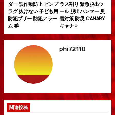
ー
ダー 誤作動防止 ピンプ
ラス割り 緊急脱出ツ
ラグ 抜けない 子ども用
ール 脱出ハンマー 災
シ
防犯ブザー 防犯アラー
害対策 防災 CANARY
ョ
ム 学
キャナ
ン
phi72110
関連投稿