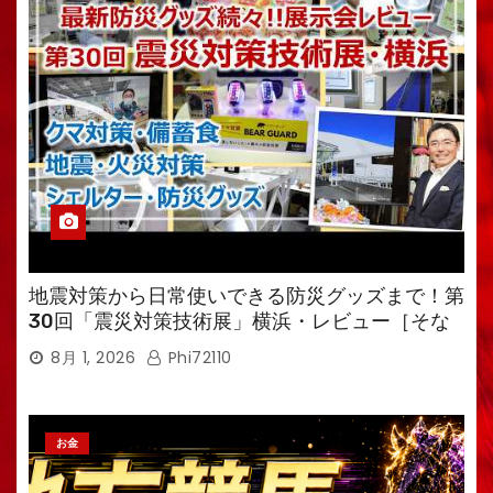
地震対策から日常使いできる防災グッズまで！第
30回「震災対策技術展」横浜・レビュー［そな
えるTV・高荷智也］
8月 1, 2026
Phi72110
お金