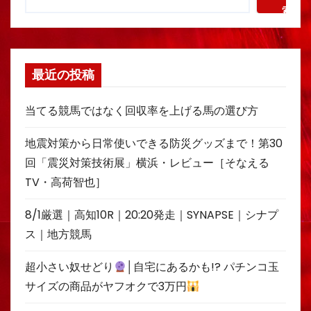
索
最近の投稿
当てる競馬ではなく回収率を上げる馬の選び方
地震対策から日常使いできる防災グッズまで！第30
回「震災対策技術展」横浜・レビュー［そなえる
TV・高荷智也］
8/1厳選｜高知10R｜20:20発走｜SYNAPSE｜シナプ
ス｜地方競馬
超小さい奴せどり
│自宅にあるかも!? パチンコ玉
サイズの商品がヤフオクで3万円