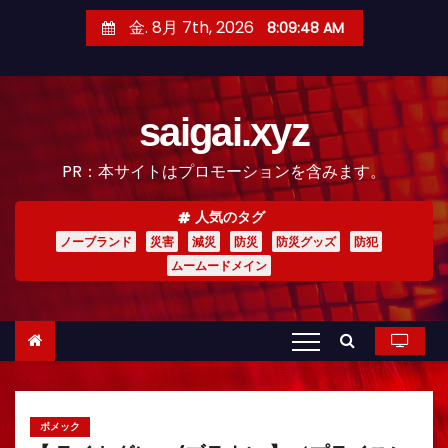
コ
金. 8月 7th, 2026
8:09:50 AM
ン
テ
ン
saigai.xyz
ツ
へ
PR：本サイトはプロモーションを含みます。
ス
キ
人気のタグ
ッ
ノーブランド
災害
減災
防災
防災グッズ
防犯
プ
ムームードメイン
ボメック