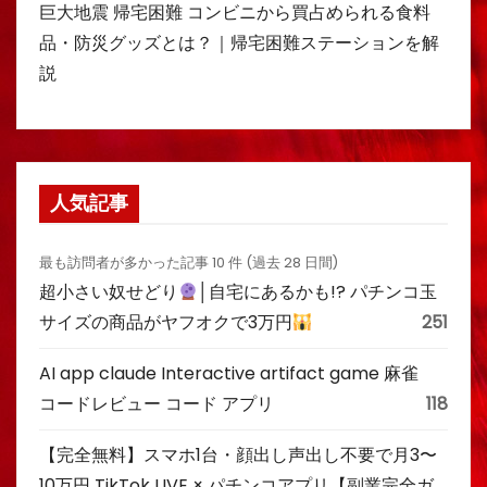
巨大地震 帰宅困難 コンビニから買占められる食料
品・防災グッズとは？｜帰宅困難ステーションを解
説
人気記事
最も訪問者が多かった記事 10 件 (過去 28 日間)
超小さい奴せどり
│自宅にあるかも!? パチンコ玉
サイズの商品がヤフオクで3万円
251
AI app claude Interactive artifact game 麻雀
コードレビュー コード アプリ
118
【完全無料】スマホ1台・顔出し声出し不要で月3〜
10万円 TikTok LIVE × パチンコアプリ【副業完全ガ