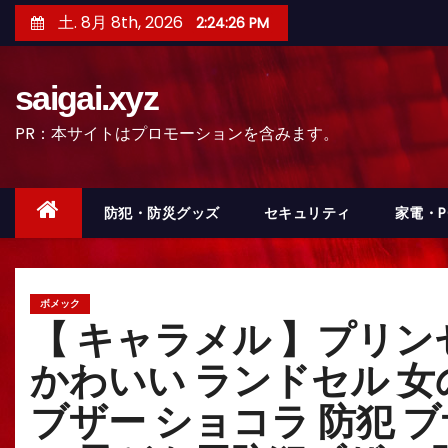
コ
土. 8月 8th, 2026
2:24:27 PM
ン
テ
saigai.xyz
ン
ツ
PR：本サイトはプロモーションを含みます。
へ
ス
キ
防犯・防災グッズ
セキュリティ
家電・
ッ
プ
ボメック
【 キャラメル 】プリン
かわいい ランドセル 女の
ブザー ショコラ 防犯 