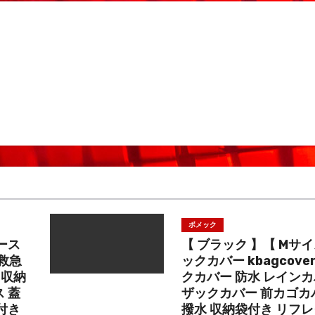
ボメック
ース
【 ブラック 】【 Mサ
2救急
ックカバー kbagcove
 収納
クカバー 防水 レインカ
 蓋
ザックカバー 前カゴカ
付き
撥水 収納袋付き リフレ