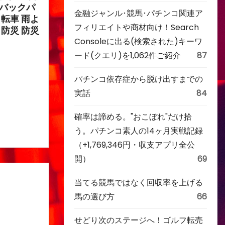
 バックパ
金融ジャンル･競馬･パチンコ関連ア
自転車 雨よ
フィリエイトや商材向け！Search
 防災 防災
Consoleに出る(検索された)キーワ
ード(クエリ)を1,062件ご紹介
87
パチンコ依存症から脱け出すまでの
実話
84
確率は諦める。"おこぼれ"だけ拾
う。パチンコ素人の14ヶ月実戦記録
（+1,769,346円・収支アプリ全公
開）
69
当てる競馬ではなく回収率を上げる
馬の選び方
66
せどり次のステージへ！ゴルフ転売