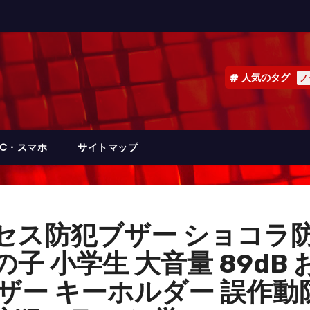
人気のタグ
ノ
PC・スマホ
サイトマップ
セス防犯ブザー ショコラ防
子 小学生 大音量 89dB
ブザー キーホルダー 誤作動