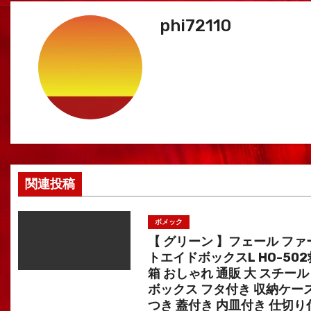
ゲ
phi72110
ー
シ
ョ
ン
関連投稿
ボメック
【 グリーン 】フェール ファ
トエイドボックスL HO-50
箱 おしゃれ 通販 大 スチール
ボックス フタ付き 収納ケース
つき 蓋付き 内皿付き 仕切り