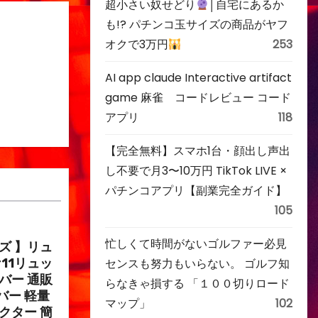
超小さい奴せどり
│自宅にあるか
も!? パチンコ玉サイズの商品がヤフ
オクで3万円
253
AI app claude Interactive artifact
game 麻雀 コードレビュー コード
アプリ
118
【完全無料】スマホ1台・顔出し声出
し不要で月3〜10万円 TikTok LIVE ×
パチンコアプリ【副業完全ガイド】
105
忙しくて時間がないゴルファー必見
イズ 】リュ
r11リュッ
センスも努力もいらない。 ゴルフ知
バー 通販
らなきゃ損する 「１００切りロード
バー 軽量
マップ」
102
クター 簡