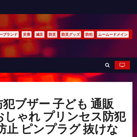
ーブランド
災害
減災
防災
防災グッズ
防犯
ムームードメイン
犯ブザー 子ども 通販
 おしゃれ プリンセス防犯
防止 ピンプラグ 抜けな