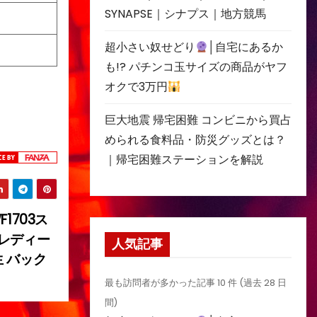
SYNAPSE｜シナプス｜地方競馬
超小さい奴せどり
│自宅にあるか
も!? パチンコ玉サイズの商品がヤフ
オクで3万円
巨大地震 帰宅困難 コンビニから買占
められる食料品・防災グッズとは？
｜帰宅困難ステーションを解説
1703ス
 レディー
人気記事
生 バック
最も訪問者が多かった記事 10 件 (過去 28 日
間)