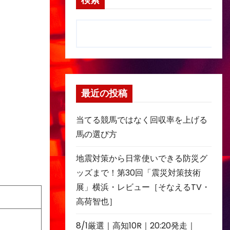
検索
最近の投稿
当てる競馬ではなく回収率を上げる
馬の選び方
地震対策から日常使いできる防災グ
ッズまで！第30回「震災対策技術
展」横浜・レビュー［そなえるTV・
高荷智也］
8/1厳選｜高知10R｜20:20発走｜