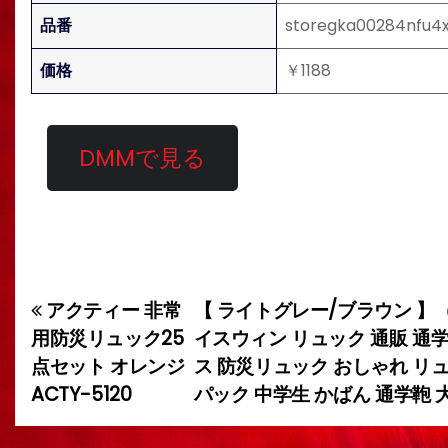
品番
storegka00284nfu4
価格
￥1188
DMMで見る
アクティー 非常
【 ライトグレー/ブラウン 】（
投
用防災リュック25
イスウィン リュック 通販 通学 
稿
点セット オレンジ
ス 防災リュック おしゃれ リ
ACTY-5120
パック 中学生 かばん 通学鞄 大
ナ
ビ