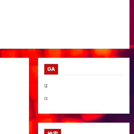
GA
g:
a: