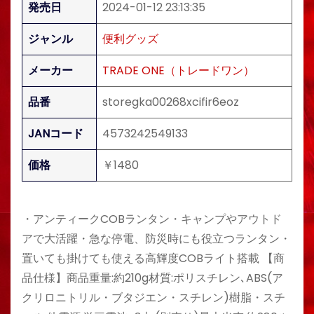
発売日
2024-01-12 23:13:35
ジャンル
便利グッズ
メーカー
TRADE ONE（トレードワン）
品番
storegka00268xcifir6eoz
JANコード
4573242549133
価格
￥1480
・アンティークCOBランタン・キャンプやアウトド
アで大活躍・急な停電、防災時にも役立つランタン・
置いても掛けても使える高輝度COBライト搭載 【商
品仕様】商品重量:約210g材質:ポリスチレン､ABS(ア
クリロニトリル・ブタジエン・スチレン)樹脂・スチ