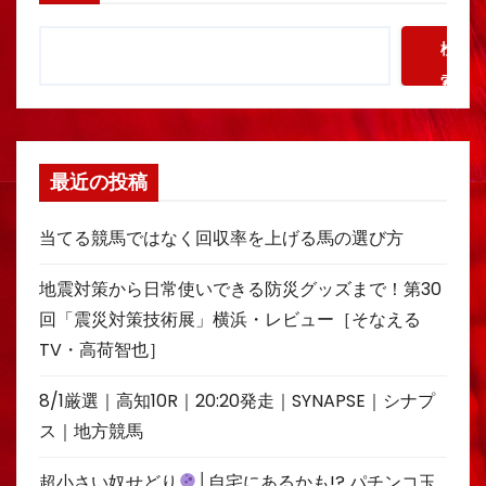
検
索
最近の投稿
当てる競馬ではなく回収率を上げる馬の選び方
地震対策から日常使いできる防災グッズまで！第30
回「震災対策技術展」横浜・レビュー［そなえる
TV・高荷智也］
8/1厳選｜高知10R｜20:20発走｜SYNAPSE｜シナプ
ス｜地方競馬
超小さい奴せどり
│自宅にあるかも!? パチンコ玉