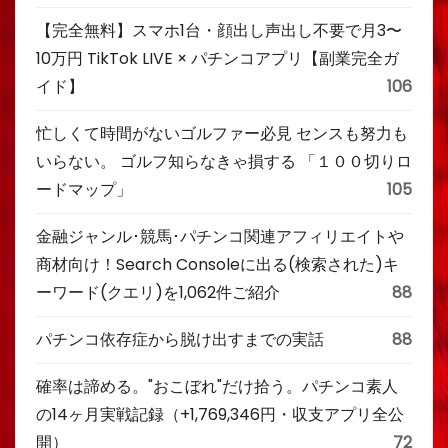
【完全無料】スマホ1台・顔出し声出し不要で月3〜
10万円 TikTok LIVE × パチンコアプリ【副業完全ガ
イド】
106
忙しくて時間がないゴルファー必見 センスも努力も
いらない。 ゴルフ知らなきゃ損する 「１００切りロ
ードマップ」
105
金融ジャンル･競馬･パチンコ関連アフィリエイトや
商材向け！Search Consoleに出る(検索された)キ
ーワード(クエリ)を1,062件ご紹介
88
パチンコ依存症から脱け出すまでの実話
88
確率は諦める。"おこぼれ"だけ拾う。パチンコ素人
の14ヶ月実戦記録（+1,769,346円・収支アプリ全公
開）
72