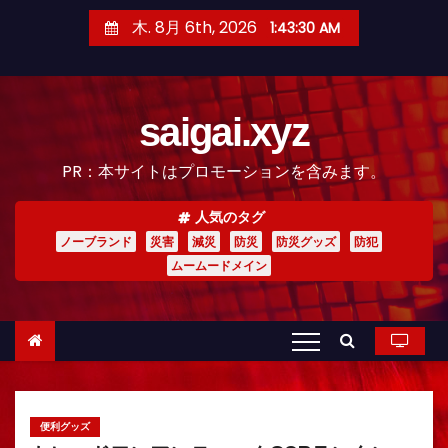
コ
木. 8月 6th, 2026
1:43:32 AM
ン
テ
ン
saigai.xyz
ツ
へ
PR：本サイトはプロモーションを含みます。
ス
キ
人気のタグ
ッ
ノーブランド
災害
減災
防災
防災グッズ
防犯
プ
ムームードメイン
便利グッズ