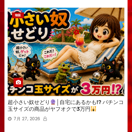
物販
超小さい奴せどり
│自宅にあるかも!? パチンコ
玉サイズの商品がヤフオクで3万円
7月 27, 2026