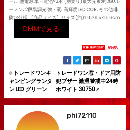
ール 他電源:単三電池×3本 (別売り)最大光束:約280ル
ーメン､2段階調光:強・弱､高輝度LED:COB､その他:非
防水仕様 【商品サイズ】サイズ(約):11.5×11.5×16.6cm
DMMで見る
トレードワンキ
トレードワン窓・ドア用防
投
ャンピングランタ
犯ブザー 激温警戒中24時
稿
ン LED グリーン
ホワイト 30750
ナ
ビ
phi72110
ゲ