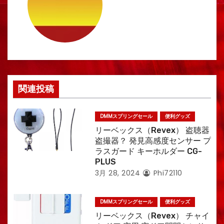
ー
シ
ョ
ン
関連投稿
DMMスプリングセール
便利グッズ
リーベックス（Revex） 盗聴器
盗撮器？ 発見高感度センサー プ
ラスガード キーホルダー CG-
PLUS
3月 28, 2024
Phi72110
DMMスプリングセール
便利グッズ
リーベックス（Revex） チャイ