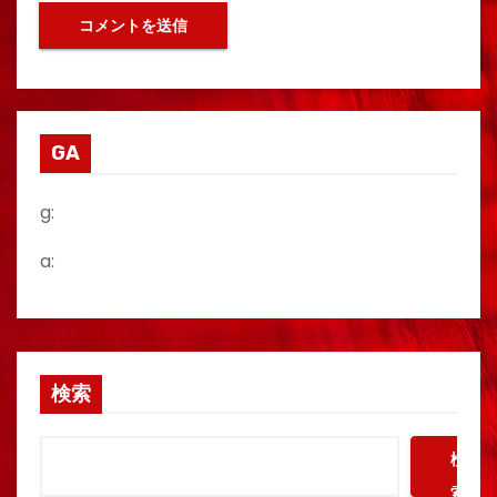
GA
g:
a:
検索
検
索