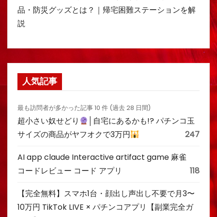
品・防災グッズとは？｜帰宅困難ステーションを解
説
人気記事
最も訪問者が多かった記事 10 件 (過去 28 日間)
超小さい奴せどり
│自宅にあるかも!? パチンコ玉
サイズの商品がヤフオクで3万円
247
AI app claude Interactive artifact game 麻雀
コードレビュー コード アプリ
118
【完全無料】スマホ1台・顔出し声出し不要で月3〜
10万円 TikTok LIVE × パチンコアプリ【副業完全ガ