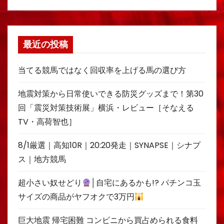
最近の投稿
当てる競馬ではなく回収率を上げる馬の選び方
地震対策から日常使いできる防災グッズまで！第30
回「震災対策技術展」横浜・レビュー［そなえる
TV・高荷智也］
8/1厳選｜高知10R｜20:20発走｜SYNAPSE｜シナプ
ス｜地方競馬
超小さい奴せどり
│自宅にあるかも!? パチンコ玉
サイズの商品がヤフオクで3万円
巨大地震 帰宅困難 コンビニから買占められる食料