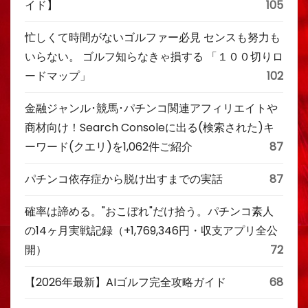
イド】
105
忙しくて時間がないゴルファー必見 センスも努力も
いらない。 ゴルフ知らなきゃ損する 「１００切りロ
ードマップ」
102
金融ジャンル･競馬･パチンコ関連アフィリエイトや
商材向け！Search Consoleに出る(検索された)キ
ーワード(クエリ)を1,062件ご紹介
87
パチンコ依存症から脱け出すまでの実話
87
確率は諦める。"おこぼれ"だけ拾う。パチンコ素人
の14ヶ月実戦記録（+1,769,346円・収支アプリ全公
開）
72
【2026年最新】AIゴルフ完全攻略ガイド
68