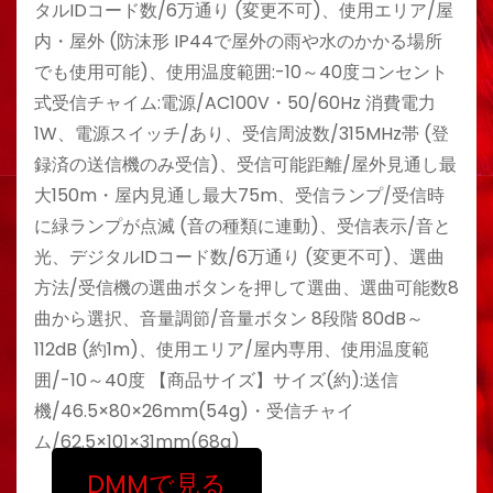
タルIDコード数/6万通り (変更不可)、使用エリア/屋
内・屋外 (防沫形 IP44で屋外の雨や水のかかる場所
でも使用可能)、使用温度範囲:-10～40度コンセント
式受信チャイム:電源/AC100V・50/60Hz 消費電力
1W、電源スイッチ/あり、受信周波数/315MHz帯 (登
録済の送信機のみ受信)、受信可能距離/屋外見通し最
大150m・屋内見通し最大75m、受信ランプ/受信時
に緑ランプが点滅 (音の種類に連動)、受信表示/音と
光、デジタルIDコード数/6万通り (変更不可)、選曲
方法/受信機の選曲ボタンを押して選曲、選曲可能数8
曲から選択、音量調節/音量ボタン 8段階 80dB～
112dB (約1m)、使用エリア/屋内専用、使用温度範
囲/-10～40度 【商品サイズ】サイズ(約):送信
機/46.5×80×26mm(54g)・受信チャイ
ム/62.5×101×31mm(68g)
DMMで見る