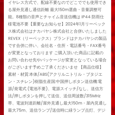
イヤレス方式で、配線不要なのでどこででも使用でき
る屋外見通し通信距離 最大150m選曲・音量調整可
能。8種類の音声とチャイム音送信機は IP44 防雨仕
様電池不要【重要なお知らせ】2024年1月リーベック
ス株式会社はナカバヤシ株式会社と合併いたしました
REVEX（リーベックス）ブランドはナカバヤシの製品
です合併に伴い、会社名・住所・電話番号・FAX番号
が変更となっております ご購入頂いた商品に記載の
お問い合わせ先やパッケージが変更となっている場合
がございます予めご了承くださいませ 【商品仕様】
素材・材質:本体/ABS(アクリルニトリル・ブタジエ
ン・スチレン)樹脂生産国:中国押しボタン送信機:電
源/発電式 (電池不要)、電源スイッチ/なし、送信方
法/押しボタンを押して送信、送信周波数/315MHz
帯、電波到達距離/屋外見通し最大150m・屋内見通し
最大75m、送信ランプ/送信時に緑ランプ点灯、デジ