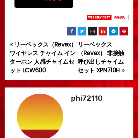
リーベックス（Revex）
リーベックス
投
ワイヤレス チャイム イン
（Revex） 非接触
稿
ターホン 人感チャイムセ
呼び出しチャイム
ット LCW600
セット XPN710H
ナ
ビ
ゲ
phi72110
ー
シ
ョ