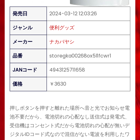
発売日
2024-03-12 12:03:26
ジャンル
便利グッズ
メーカー
ナカバヤシ
品番
storegka00268ox5l1fcwr1
JANコード
4943125711658
価格
￥3630
押しボタンを押すと離れた場所へ音と光でお知らせ電
池不要だから、電池切れの心配なし送信式は発電式、
受信機はコンセント式だから電池切れの心配が無いデ
ジタルIDコード式なので混信がない電波を利用したワ