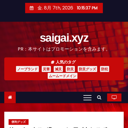
コ
金. 8月 7th, 2026
10:15:38 PM
ン
テ
ン
saigai.xyz
ツ
へ
PR：本サイトはプロモーションを含みます。
ス
キ
人気のタグ
ッ
ノーブランド
災害
減災
防災
防災グッズ
防犯
プ
ムームードメイン
便利グッズ