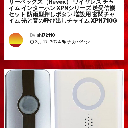
リーベックス（Revex） ワイヤレス チャ
イム インターホン XPNシリーズ 送受信機
セット 防雨型押しボタン 増設用 玄関チャ
イム 光と音の呼び出しチャイム XPN710G
By
phi72110
3月 17, 2024
ナカバヤシ