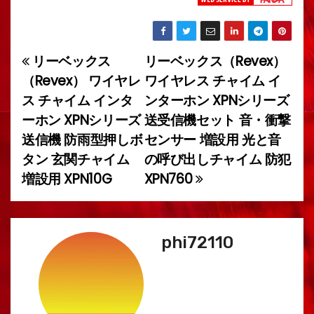
リーベックス
リーベックス（Revex）
投
（Revex） ワイヤレ
ワイヤレス チャイム イ
稿
ス チャイム インタ
ンターホン XPNシリーズ
ーホン XPNシリーズ
送受信機セット 音・衝撃
ナ
送信機 防雨型押しボ
センサー 増設用 光と音
ビ
タン 玄関チャイム
の呼び出しチャイム 防犯
増設用 XPN10G
XPN760
ゲ
ー
シ
phi72110
ョ
ン