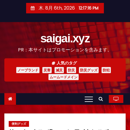
コ
木. 8月 6th, 2026
12:17:17 PM
ン
テ
ン
saigai.xyz
ツ
へ
PR：本サイトはプロモーションを含みます。
ス
キ
人気のタグ
ッ
ノーブランド
災害
減災
防災
防災グッズ
防犯
プ
ムームードメイン
便利グッズ