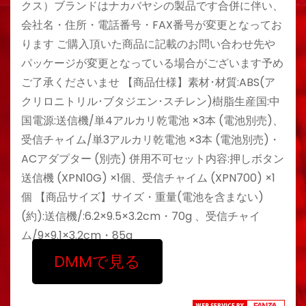
クス）ブランドはナカバヤシの製品です合併に伴い、
会社名・住所・電話番号・FAX番号が変更となってお
ります ご購入頂いた商品に記載のお問い合わせ先や
パッケージが変更となっている場合がございます予め
ご了承くださいませ 【商品仕様】素材･材質:ABS(ア
クリロニトリル･ブタジエン･スチレン)樹脂生産国:中
国電源:送信機/単4アルカリ乾電池 ×3本 (電池別売)、
受信チャイム/単3アルカリ乾電池 ×3本 (電池別売)・
ACアダプター (別売) 併用不可セット内容:押しボタン
送信機 (XPN10G) ×1個、受信チャイム (XPN700) ×1
個 【商品サイズ】サイズ・重量(電池を含まない)
(約):送信機/:6.2×9.5×3.2cm・70g 、受信チャイ
ム/9×9.1×3.2cm・85g
DMMで見る