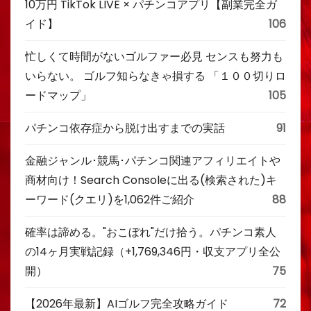
10万円 TikTok LIVE × パチンコアプリ【副業完全ガ
イド】
106
忙しくて時間がないゴルファー必見 センスも努力も
いらない。 ゴルフ知らなきゃ損する 「１００切りロ
ードマップ」
105
パチンコ依存症から脱け出すまでの実話
91
金融ジャンル･競馬･パチンコ関連アフィリエイトや
商材向け！Search Consoleに出る(検索された)キ
ーワード(クエリ)を1,062件ご紹介
88
確率は諦める。"おこぼれ"だけ拾う。パチンコ素人
の14ヶ月実戦記録（+1,769,346円・収支アプリ全公
開）
75
【2026年最新】AIゴルフ完全攻略ガイド
72