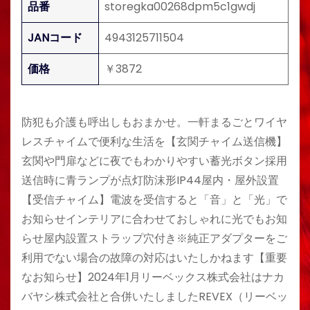
品番
storegka00268dpm5c1gwdj
JANコード
4943125711504
価格
￥3872
防犯も介護も呼出しもおまかせ。一軒まるごとワイヤ
レスチャイムで便利な生活を【玄関チャイム送信機】
玄関や門扉などに夜でもわかりやすい蓄光ボタン採用
送信時に青ランプが点灯防沫形IP44屋内・屋外設置
【受信チャイム】電波を受信すると「音」と「光」で
お知らせインテリアに合わせておしゃれに光でもお知
らせ屋内設置ストラップ穴付き※純正アダプターをご
利用でない場合の故障の対応はいたしかねます【重要
なお知らせ】2024年1月リーベックス株式会社はナカ
バヤシ株式会社と合併いたしましたREVEX（リーベッ