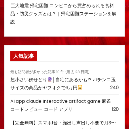
巨大地震 帰宅困難 コンビニから買占められる食料
品・防災グッズとは？｜帰宅困難ステーションを解
説
人気記事
最も訪問者が多かった記事 10 件 (過去 28 日間)
超小さい奴せどり
│自宅にあるかも!? パチンコ玉
サイズの商品がヤフオクで3万円
240
AI app claude Interactive artifact game 麻雀
コードレビュー コード アプリ
120
【完全無料】スマホ1台・顔出し声出し不要で月3〜