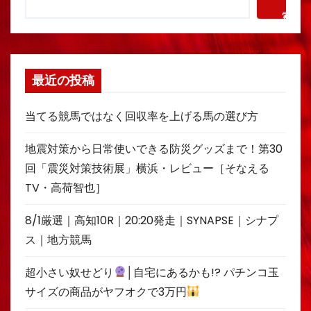
索
最近の投稿
当てる競馬ではなく回収率を上げる馬の選び方
地震対策から日常使いできる防災グッズまで！第30
回「震災対策技術展」横浜・レビュー［そなえる
TV・高荷智也］
8/1厳選｜高知10R｜20:20発走｜SYNAPSE｜シナプ
ス｜地方競馬
超小さい奴せどり
│自宅にあるかも!? パチンコ玉
サイズの商品がヤフオクで3万円