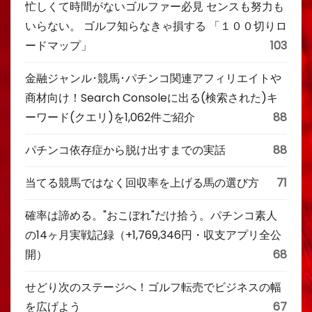
忙しくて時間がないゴルファー必見 センスも努力も
いらない。 ゴルフ知らなきゃ損する 「１００切りロ
ードマップ」
103
金融ジャンル･競馬･パチンコ関連アフィリエイトや
商材向け！Search Consoleに出る(検索された)キ
ーワード(クエリ)を1,062件ご紹介
88
パチンコ依存症から脱け出すまでの実話
88
当てる競馬ではなく回収率を上げる馬の選び方
71
確率は諦める。"おこぼれ"だけ拾う。パチンコ素人
の14ヶ月実戦記録（+1,769,346円・収支アプリ全公
開）
68
せどり次のステージへ！ゴルフ転売でビジネスの幅
を広げよう
67