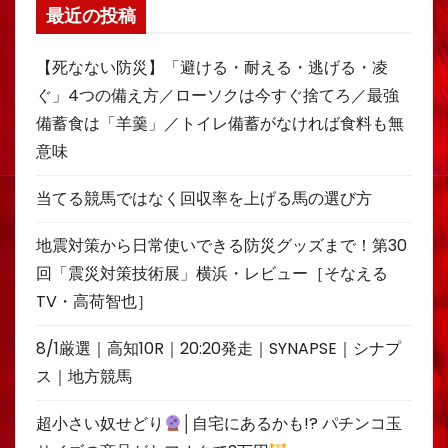
最近の投稿
【死なない防災】「避ける・耐える・逃げる・凌
ぐ」4つの備え方／ローソクは今すぐ捨てろ／最強
備蓄食は「羊羹」／トイレ備蓄がなければ食料も無
意味
当てる競馬ではなく回収率を上げる馬の選び方
地震対策から日常使いできる防災グッズまで！第30
回「震災対策技術展」横浜・レビュー［そなえる
TV・高荷智也］
8/1厳選｜高知10R｜20:20発走｜SYNAPSE｜シナプ
ス｜地方競馬
超小さい奴せどり
│自宅にあるかも!? パチンコ玉