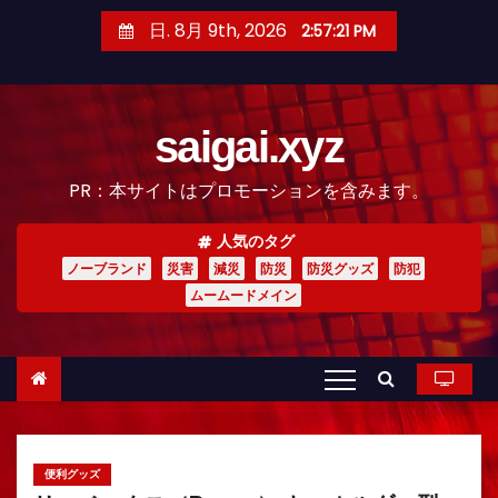
コ
日. 8月 9th, 2026
2:57:22 PM
ン
テ
ン
saigai.xyz
ツ
へ
PR：本サイトはプロモーションを含みます。
ス
キ
人気のタグ
ッ
ノーブランド
災害
減災
防災
防災グッズ
防犯
プ
ムームードメイン
便利グッズ