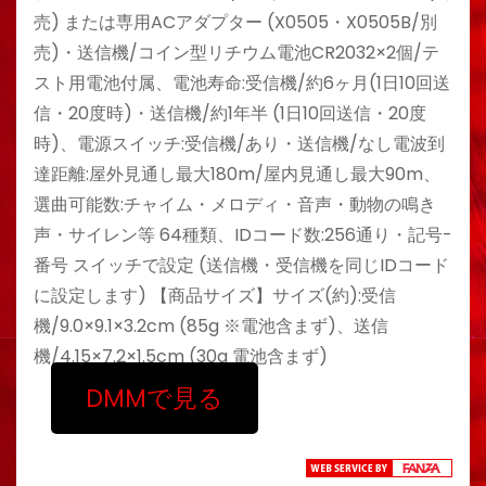
売) または専用ACアダプター (X0505・X0505B/別
売)・送信機/コイン型リチウム電池CR2032×2個/テ
スト用電池付属、電池寿命:受信機/約6ヶ月(1日10回送
信・20度時)・送信機/約1年半 (1日10回送信・20度
時)、電源スイッチ:受信機/あり・送信機/なし電波到
達距離:屋外見通し最大180m/屋内見通し最大90m、
選曲可能数:チャイム・メロディ・音声・動物の鳴き
声・サイレン等 64種類、IDコード数:256通り・記号-
番号 スイッチで設定 (送信機・受信機を同じIDコード
に設定します) 【商品サイズ】サイズ(約):受信
機/9.0×9.1×3.2cm (85g ※電池含まず)、送信
機/4.15×7.2×1.5cm (30g 電池含まず)
DMMで見る