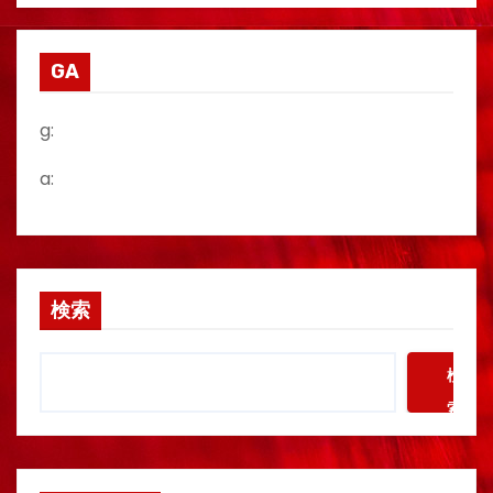
GA
g:
a:
検索
検
索