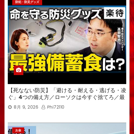
防犯・防災グッズ
【死なない防災】「避ける・耐える・逃げる・凌
ぐ」4つの備え方／ローソクは今すぐ捨てろ／最
強備蓄食は「羊羹」／トイレ備蓄がなければ食料
8月 9, 2026
Phi72110
も無意味
お金