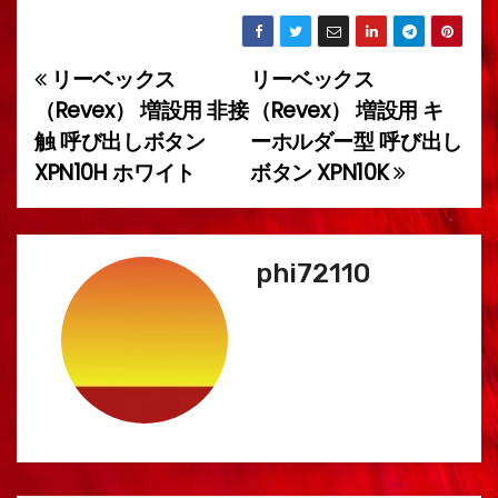
リーベックス
リーベックス
投
（Revex） 増設用 非接
（Revex） 増設用 キ
稿
触 呼び出しボタン
ーホルダー型 呼び出し
XPN10H ホワイト
ボタン XPN10K
ナ
ビ
ゲ
phi72110
ー
シ
ョ
ン