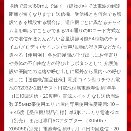
場所で最大180mまで届く （建物の中では電波の到達
距離が短くなります）送信機、受信機とも何台でも増
設できる増設する場合は、送信機ごとに異なるチャイ
ム音を鳴らすことができる256通りのIDコード方式な
ので混信がほとんどない音量調節可能64種類のチャ
イム/メロディ/サイレン/音声/動物の鳴き声などから
選べる【使用例】 各お部屋間の呼び出しにお年寄り
や身体の不自由な方の呼び出しボタンとして 介護施
設や医院での連絡や呼び出しに屋外から屋内への呼び
出しに【送信機/製品仕様】電源:コイン型リチウム電
池CR2032×2個/テスト用電池付属電池寿命:約1年半
（1日10回送信・20度時）電源スイッチ:なし送信周波
数:315MHz帯使用エリア:屋内専用使用温度範囲:-10～
＋45度【受信機/製品仕様】単3形アルカリ電池×3本
（別売） または専用ACアダプター （X0505・
X0505B/別売）電池寿命:約6ヶ月（1日10回送信・20