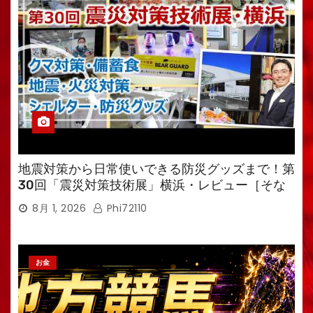
地震対策から日常使いできる防災グッズまで！第
30回「震災対策技術展」横浜・レビュー［そな
えるTV・高荷智也］
8月 1, 2026
Phi72110
お金