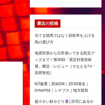
最近の投稿
当てる競馬ではなく回収率を上げる
馬の選び方
地震対策から日常使いできる防災グ
ッズまで！第30回「震災対策技術
展」横浜・レビュー［そなえるTV・
高荷智也］
8/1厳選｜高知10R｜20:20発走｜
SYNAPSE｜シナプス｜地方競馬
超小さい奴せどり
│自宅にあるか