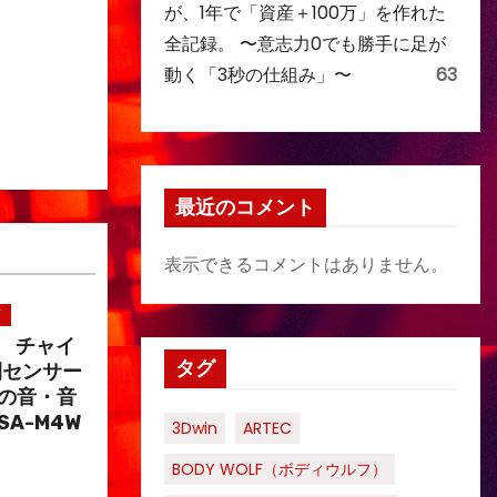
が、1年で「資産＋100万」を作れた
全記録。 〜意志力0でも勝手に足が
動く「3秒の仕組み」〜
63
最近のコメント
表示できるコメントはありません。
ズ
） チャイ
タグ
閉センサー
類の音・音
SA-M4W
3Dwin
ARTEC
BODY WOLF（ボディウルフ）