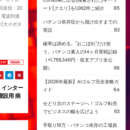
Consoleに出る(検索された)キーワ
回送信・20
ード(クエリ)を1,062件ご紹介
85
、電波到達
パチンコ依存症から脱け出すまでの
量(大小ボタ
実話
83
確率は諦める。"おこぼれ"だけ拾
う。パチンコ素人の14ヶ月実戦記録
（+1,769,346円・収支アプリ全公
開）
68
【2026年最新】AIゴルフ完全攻略ガ
ム インター
イド
64
増設用 病
せどり次のステージへ！ゴルフ転売
でビジネスの幅を広げよう
63
手取り16万・パチンコ依存の工場員