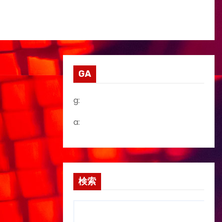
GA
g:
a:
検索