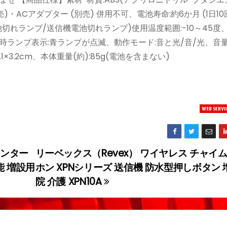
)・ACアダプター (別売) 併用不可、電池寿命:約6か月 (1日10
切れランプ/送信機電池切れランプ)使用温度範囲:-10～45度
信時ランプ表示:青ランプが点滅、動作モード:音と光/音/光、音
.1×3.2cm、本体重量(約):85g(電池を含まない)
インター
リーベックス（Revex） ワイヤレス チャイ
能 増設用
ホン XPNシリーズ 送信機 防水型押しボタン 
院 介護 XPN10A