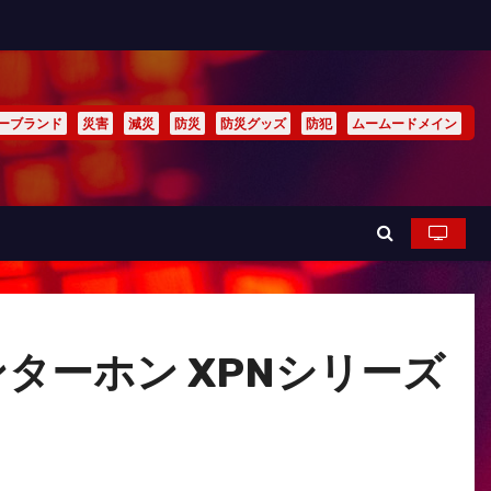
ーブランド
災害
減災
防災
防災グッズ
防犯
ムームードメイン
ンターホン XPNシリーズ