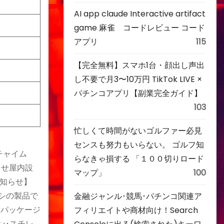
AI app claude Interactive artifact
game 麻雀 コードレビュー コード
アプリ
115
【完全無料】スマホ1台・顔出し声出
し不要で月3〜10万円 TikTok LIVE ×
パチンコアプリ【副業完全ガイド】
103
忙しくて時間がないゴルファー必見
センスも努力もいらない。 ゴルフ知
チャイム
らなきゃ損する 「１００切りロード
らせ屋内設
マップ」
100
知らせ】
ヤシの製品で
金融ジャンル･競馬･パチンコ関連ア
やパッケージ
フィリエイトや商材向け！Search
ン･スチレ