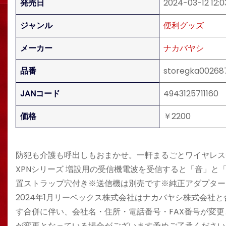
発売日
2024-03-12 12:0
ジャンル
便利グッズ
メーカー
ナカバヤシ
品番
storegka00268
JANコード
4943125711160
価格
￥2200
防犯も介護も呼出しもおまかせ。一軒まるごとワイヤレスチ
XPNシリーズ 増設用の受信機電波を受信すると「音」
置ストラップ穴付き※送信機は別売です※純正アダプター
2024年1月リーベックス株式会社はナカバヤシ株式会社
す合併に伴い、会社名・住所・電話番号・FAX番号が変
が変更となっている場合がございます予めご了承くださいませ