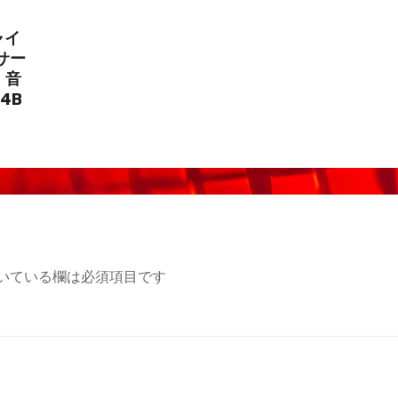
ャイ
サー
・音
4B
いている欄は必須項目です