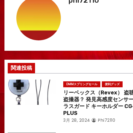
phi72110
ゲ
ー
シ
ョ
ン
関連投稿
DMMスプリングセール
便利グッズ
リーベックス（Revex） 盗
盗撮器？ 発見高感度センサー
ラスガード キーホルダー CG
PLUS
3月 28, 2024
Phi72110