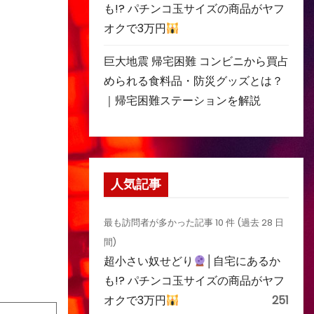
も!? パチンコ玉サイズの商品がヤフ
オクで3万円
巨大地震 帰宅困難 コンビニから買占
められる食料品・防災グッズとは？
｜帰宅困難ステーションを解説
人気記事
最も訪問者が多かった記事 10 件 (過去 28 日
間)
超小さい奴せどり
│自宅にあるか
も!? パチンコ玉サイズの商品がヤフ
オクで3万円
251