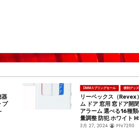
DMMスプリングセール
便利グッ
聴器
リーベックス（Revex
 プ
ム ドア 窓用 窓ドア開
-
アラーム 選べる16種
量調整 防犯 ホワイト H
3月 27, 2024
Phi72110