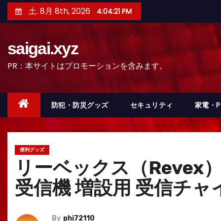
コ
土. 8月 8th, 2026
4:04:22 PM
ン
テ
saigai.xyz
ン
ツ
PR：本サイトはプロモーションを含みます。
へ
ス
キ
防犯・防災グッズ
セキュリティ
家電・
ッ
プ
便利グッズ
リーベックス（Revex
受信機 増設用 受信チャイム
By
phi72110