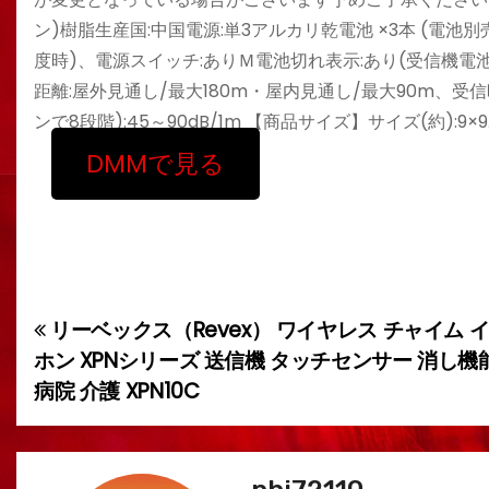
ン)樹脂生産国:中国電源:単3アルカリ乾電池 ×3本 (電池別売
度時)、電源スイッチ:ありＭ電池切れ表示:あり(受信機電池
距離:屋外見通し/最大180m・屋内見通し/最大90m、受
ンで8段階):45～90dB/1m 【商品サイズ】サイズ(約):9×9
DMMで見る
リーベックス（Revex） ワイヤレス チャイム 
投
ホン XPNシリーズ 送信機 タッチセンサー 消し機
稿
病院 介護 XPN10C
ナ
ビ