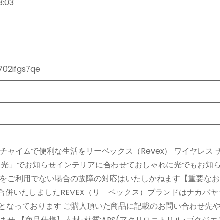
3:03
702ifgs7qe
ャイムで便利な生活をリーベックス（Revex） ワイヤレス 
と「光」でお知らせインテリアに合わせておしゃれに光でもお知
をご利用でない場合の故障の対応はいたしかねます【重要なお
と合併いたしましたREVEX（リーベックス）ブランドはナカバ
更となっております ご購入頂いた商品に記載のお問い合わせ先
 【商品仕様】素材･材質:ABS(アクリロニトリル･ブタジエ