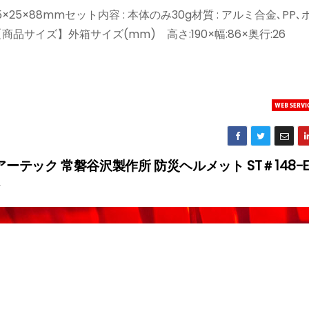
25×88mmセット内容 : 本体のみ30g材質 : アルミ合金､PP
品サイズ】外箱サイズ(mm) 高さ:190×幅:86×奥行:26
アーテック 常磐谷沢製作所 防災ヘルメット ST＃148-EZ 