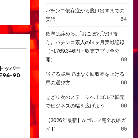
パチンコ依存症から脱け出すまでの
実話
84
確率は諦める。"おこぼれ"だけ拾
う。パチンコ素人の14ヶ月実戦記録
（+1,769,346円・収支アプリ全公
開）
69
トッパー
当てる競馬ではなく回収率を上げる
E96-90
馬の選び方
66
せどり次のステージへ！ゴルフ転売
でビジネスの幅を広げよう
66
【2026年最新】AIゴルフ完全攻略ガ
イド
65