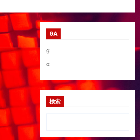
GA
g:
a:
検索