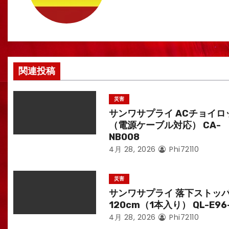
ー
シ
ョ
ン
関連投稿
災害
サンワサプライ ACチョイロ
（電源ケーブル対応） CA-
NB008
4月 28, 2026
Phi72110
災害
サンワサプライ 落下ストッ
120cm（1本入り） QL-E96
4月 28, 2026
Phi72110