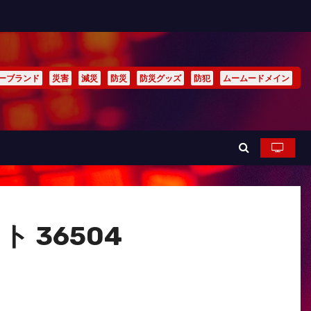
ーブランド
災害
減災
防災
防災グッズ
防犯
ムームードメイン
 36504