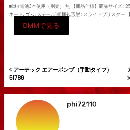
■単4電池3本使用（別売） 無 【商品仕様】商品サイズ : 25×
ネート､ゴム､スチール1個梱包形態 : スライドブリスター 【商
DMMで見る
アーテック エアーポンプ（手動タイプ）
投
51786
稿
ナ
phi72110
ビ
ゲ