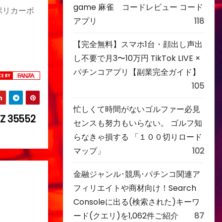
game 麻雀 コードレビュー コード
､ポリカーボ
アプリ
118
【完全無料】スマホ1台・顔出し声出
し不要で月3〜10万円 TikTok LIVE ×
パチンコアプリ【副業完全ガイド】
105
忙しくて時間がないゴルファー必見
35552
センスも努力もいらない。 ゴルフ知
らなきゃ損する 「１００切りロード
マップ」
102
金融ジャンル･競馬･パチンコ関連ア
フィリエイトや商材向け！Search
Consoleに出る(検索された)キーワ
ード(クエリ)を1,062件ご紹介
87