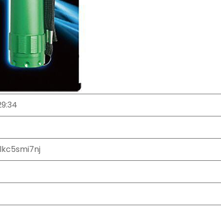
29:34
lkc5smi7nj