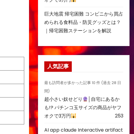
巨大地震 帰宅困難 コンビニから買占
められる食料品・防災グッズとは？
｜帰宅困難ステーションを解説
人気記事
最も訪問者が多かった記事 10 件 (過去 28 日
間)
超小さい奴せどり
│自宅にあるか
も!? パチンコ玉サイズの商品がヤフ
オクで3万円
253
AI app claude Interactive artifact