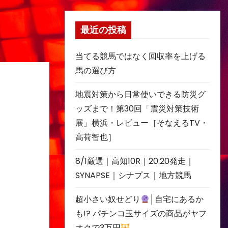
最近の投稿
当てる競馬ではなく回収率を上げる
馬の選び方
地震対策から日常使いできる防災グ
ッズまで！第30回「震災対策技術
展」横浜・レビュー［そなえるTV・
高荷智也］
8/1厳選｜高知10R｜20:20発走｜
SYNAPSE｜シナプス｜地方競馬
超小さい奴せどり
│自宅にあるか
も!? パチンコ玉サイズの商品がヤフ
オクで3万円