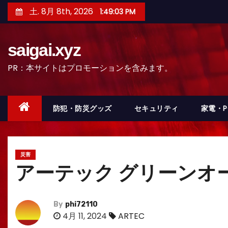
コ
土. 8月 8th, 2026
1:49:05 PM
ン
テ
saigai.xyz
ン
ツ
PR：本サイトはプロモーションを含みます。
へ
ス
キ
防犯・防災グッズ
セキュリティ
家電・
ッ
プ
災害
アーテック グリーンオー
By
phi72110
4月 11, 2024
ARTEC