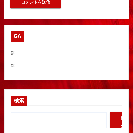
GA
g:
a:
検索
検
索