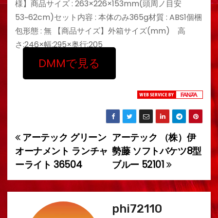
様】商品サイズ : 263×226×153mm(頭周ノ目安
53~62cm)セット内容 : 本体のみ365g材質 : ABS1個梱
包形態 : 無 【商品サイズ】外箱サイズ(mm) 高
さ:246×幅:295×奥行:205
DMMで見る
アーテック グリーン
アーテック （株）伊
投
オーナメント ランチャ
勢藤 ソフトバケツ8型
稿
ーライト 36504
ブルー 52101
ナ
ビ
phi72110