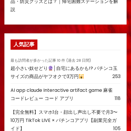
品・防災グッズとは？｜帰宅困難ステーションを解
説
人気記事
最も訪問者が多かった記事 10 件 (過去 28 日間)
超小さい奴せどり
│自宅にあるかも!? パチンコ玉
サイズの商品がヤフオクで3万円
253
AI app claude Interactive artifact game 麻雀
コードレビュー コード アプリ
118
【完全無料】スマホ1台・顔出し声出し不要で月3〜
10万円 TikTok LIVE × パチンコアプリ【副業完全ガ
イド】
105