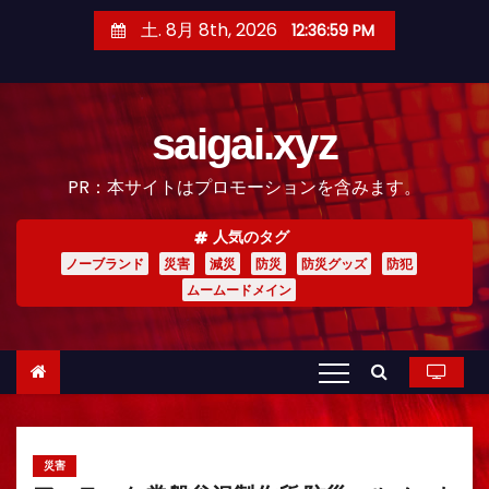
コ
土. 8月 8th, 2026
12:37:00 PM
ン
テ
ン
saigai.xyz
ツ
へ
PR：本サイトはプロモーションを含みます。
ス
キ
人気のタグ
ッ
ノーブランド
災害
減災
防災
防災グッズ
防犯
プ
ムームードメイン
災害