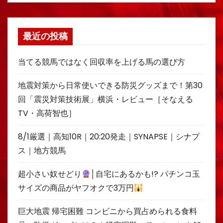
最近の投稿
当てる競馬ではなく回収率を上げる馬の選び方
地震対策から日常使いできる防災グッズまで！第30
回「震災対策技術展」横浜・レビュー［そなえる
TV・高荷智也］
8/1厳選｜高知10R｜20:20発走｜SYNAPSE｜シナプ
ス｜地方競馬
超小さい奴せどり
│自宅にあるかも!? パチンコ玉
サイズの商品がヤフオクで3万円
巨大地震 帰宅困難 コンビニから買占められる食料