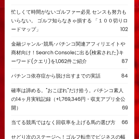
忙しくて時間がないゴルファー必見 センスも努力も
いらない。 ゴルフ知らなきゃ損する 「１００切りロ
ードマップ」
102
金融ジャンル･競馬･パチンコ関連アフィリエイトや
商材向け！Search Consoleに出る(検索された)キ
ーワード(クエリ)を1,062件ご紹介
87
パチンコ依存症から脱け出すまでの実話
84
確率は諦める。"おこぼれ"だけ拾う。パチンコ素人
の14ヶ月実戦記録（+1,769,346円・収支アプリ全公
開）
69
当てる競馬ではなく回収率を上げる馬の選び方
66
せどり次のステージへ！ゴルフ転売でビジネスの幅