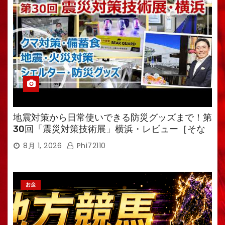
地震対策から日常使いできる防災グッズまで！第
30回「震災対策技術展」横浜・レビュー［そな
えるTV・高荷智也］
8月 1, 2026
Phi72110
お金